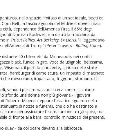
granturco, nello spazio limitato di un set ideale, beati ed
la Corn Belt, la fascia agricola del Midwest dove il mais
a città, dependance dell’America First. Il 65% degli
segno di Norman Rockwell, ma dietro la macchina da
ome in
Titicut Follies, Art Berkeley, Ex Libris
. “Il leggendario
e nell’America di Trump” (Peter Travers -
Rolling Stone
).
ese distante 40 chilometri da Minneapolis nei confini
azza black, l’unica in giro, voce da usignolo, bellissima,
le
. Wiseman, il perfido innocente, curiosa nelle stalle
ta fritta, hamburger di carne scura, un impasto di macinato
hinari che mescolano, impastano, friggono, sfornano. Le
ucili, venduti per ammazzare i cervi che rosicchiano
sullo sfondo una donna non più giovane - i giovani
a
di Roberto Minervini eppure l’estatico sguardo della
estenuanti di nozze e funerali, che dio ha destinato a
castrarsi per assicurare l’eterna unione tra gli sposi, ma
ile di fronte alla bara, controllo minuzioso dei presenti,
 due? - da collocare davanti alla biblioteca.