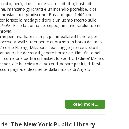
rcato, però, che espone scatole di cibo, buste di
chine, mancano gli idranti e un incendio potrebbe, dice
 monroviani non gradiscono. Bastano quei 1.400 che
conferisce la medaglia d’oro a un uomo incerto sulle
 Peaks.
Ecco la donna del ceppo, l’indiano stralunato in
nrovia.
ne per innaffiare i campi, per imballare il fieno e per
, l’occhio a Wall Street per le quotazioni in borsa del mais.
o’ come Ebbing, Missouri. Il paesaggio gioisce sotto il
erinario che decreta il genere horror del film, finito nel
 È come una partita di basket, lo sport cittadino? Ma no,
sposta e ha chiesto al boxer di posare per lui, di farsi
 accompagnata idealmente dalla musica di Angelo
Read more...
s. The New York Public Library