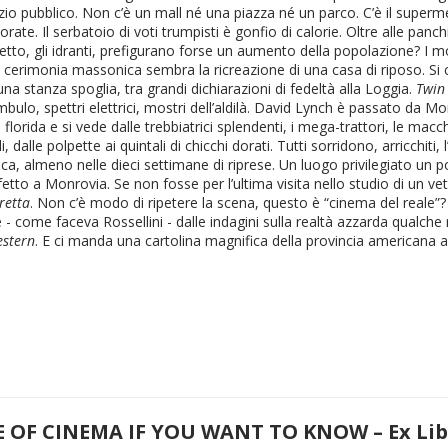
 pubblico. Non c’è un mall né una piazza né un parco. C’è il superme
lorate. Il serbatoio di voti trumpisti è gonfio di calorie. Oltre alle pan
etto, gli idranti, prefigurano forse un aumento della popolazione? I
a cerimonia massonica sembra la ricreazione di una casa di riposo. Si 
una stanza spoglia, tra grandi dichiarazioni di fedeltà alla Loggia.
Twin
bulo, spettri elettrici, mostri dell’aldilà. David Lynch è passato da Mo
rida e si vede dalle trebbiatrici splendenti, i mega-trattori, le macchi
, dalle polpette ai quintali di chicchi dorati. Tutti sorridono, arricchiti
ca, almeno nelle dieci settimane di riprese. Un luogo privilegiato un p
fetto a Monrovia. Se non fosse per l’ultima visita nello studio di un vet
retta
. Non c’è modo di ripetere la scena, questo è “cinema del reale”?
come faceva Rossellini - dalle indagini sulla realtà azzarda qualche ri
stern
. E ci manda una cartolina magnifica della provincia americana
 OF CINEMA IF YOU WANT TO KNOW – Ex Libri