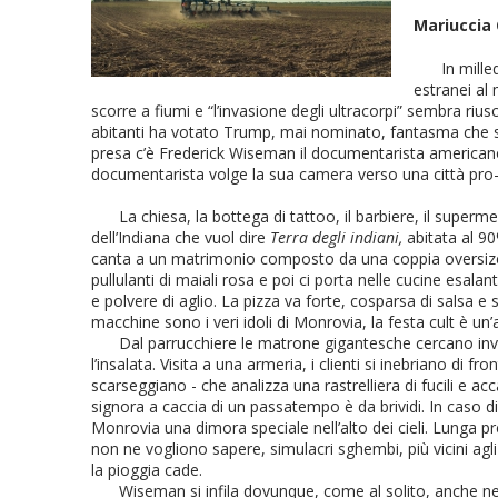
Mariuccia 
In mille
estranei al 
scorre a fiumi e “l’invasione degli ultracorpi” sembra rius
abitanti ha votato Trump, mai nominato, fantasma che si
presa c’è Frederick Wiseman il documentarista americano
documentarista volge la sua camera verso una città pro-g
La chiesa, la bottega di tattoo, il barbiere, il superm
dell’Indiana che vuol dire
Terra degli indiani,
abitata al 90
canta a un matrimonio composto da una coppia oversize, 
pullulanti di maiali rosa e poi ci porta nelle cucine esala
e polvere di aglio. La pizza va forte, cosparsa di salsa e
macchine sono i veri idoli di Monrovia, la festa cult è un’as
Dal parrucchiere le matrone gigantesche cercano invano
l’insalata. Visita a una armeria, i clienti si inebriano 
scarseggiano - che analizza una rastrelliera di fucili e a
signora a caccia di un passatempo è da brividi. In caso di
Monrovia una dimora speciale nell’alto dei cieli. Lunga pre
non ne vogliono sapere, simulacri sghembi, più vicini agli
la pioggia cade.
Wiseman si infila dovunque, come al solito, anche nel