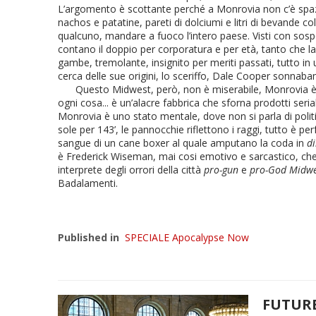
L’argomento è scottante perché a Monrovia non c’è spazio
nachos e patatine, pareti di dolciumi e litri di bevande co
qualcuno, mandare a fuoco l’intero paese. Visti con sosp
contano il doppio per corporatura e per età, tanto che l
gambe, tremolante, insignito per meriti passati, tutto in 
cerca delle sue origini, lo sceriffo, Dale Cooper sonnabam
Questo Midwest, però, non è miserabile, Monrovia è flo
ogni cosa... è un’alacre fabbrica che sforna prodotti seriali
Monrovia è uno stato mentale, dove non si parla di politi
sole per 143’, le pannocchie riflettono i raggi, tutto è per
sangue di un cane boxer al quale amputano la coda in
di
è Frederick Wiseman, mai cosi emotivo e sarcastico, che - 
interprete degli orrori della città
pro-gun
e
pro-God Midwe
Badalamenti.
Published in
SPECIALE Apocalypse Now
FUTURE