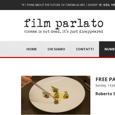
"IF I THINK ABOUT THE FUTURE OF CINEMA AS ART, I SHIVER"
(Y. OZU, 19
HOME
CHI SIAMO
CONTATTI
NUME
FREE PA
Sunday, 14 Ju
Roberto S