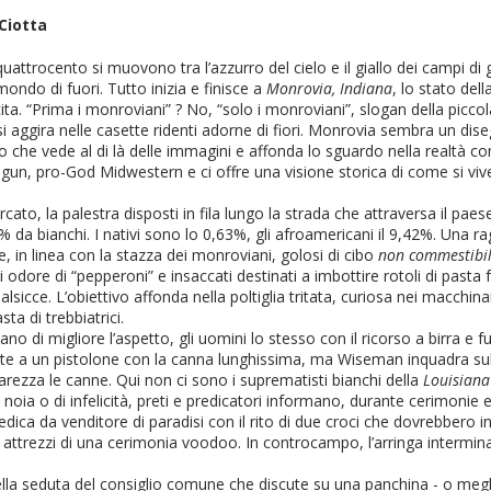
Ciotta
quattrocento si muovono tra l’azzurro del cielo e il giallo dei campi di 
mondo di fuori. Tutto inizia e finisce a
Monrovia, Indiana
, lo stato del
cita. “Prima i monroviani” ? No, “solo i monroviani”, slogan della piccol
 aggira nelle casette ridenti adorne di fiori. Monrovia sembra un di
 che vede al di là delle immagini e affonda lo sguardo nella realtà c
un, pro-God Midwestern e ci offre una visione storica di come si viv
ercato, la palestra disposti in fila lungo la strada che attraversa il pa
% da bianchi. I nativi sono lo 0,63%, gli afroamericani il 9,42%. Una rag
in linea con la stazza dei monroviani, golosi di cibo
non commestibi
nti odore di “pepperoni” e insaccati destinati a imbottire rotoli di pas
 salsicce. L’obiettivo affonda nella poltiglia tritata, curiosa nei macc
ta di trebbiatrici.
 di migliore l’aspetto, gli uomini lo stesso con il ricorso a birra e f
di fronte a un pistolone con la canna lunghissima, ma Wiseman inquadra 
ccarezza le canne. Qui non ci sono i suprematisti bianchi della
Louisian
 noia o di infelicità, preti e predicatori informano, durante cerimonie 
dica da venditore di paradisi con il rito di due croci che dovrebbero in
 attrezzi di una cerimonia voodoo. In controcampo, l’arringa interminab
la seduta del consiglio comune che discute su una panchina - o meglio