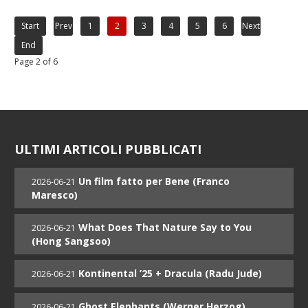
Start
Prev
1
2
3
4
5
6
Next
End
Page 2 of 6
ULTIMI ARTICOLI PUBBLICATI
Un film fatto per Bene (Franco
2026-06-21
Maresco)
What Does That Nature Say to You
2026-06-21
(Hong Sangsoo)
Kontinental ’25 + Dracula (Radu Jude)
2026-06-21
Ghost Elephants (Werner Herzog)
2026-06-21