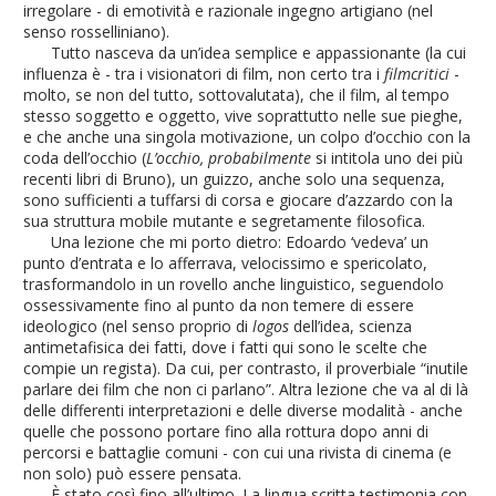
irregolare - di emotività e razionale ingegno artigiano (nel
senso rosselliniano).
Tutto nasceva da un’idea semplice e appassionante (la cui
influenza è - tra i visionatori di film, non certo tra i
filmcritici
-
molto, se non del tutto, sottovalutata), che il film, al tempo
stesso soggetto e oggetto, vive soprattutto nelle sue pieghe,
e che anche una singola motivazione, un colpo d’occhio con la
coda dell’occhio (
L’occhio, probabilmente
si intitola uno dei più
recenti libri di Bruno), un guizzo, anche solo una sequenza,
sono sufficienti a tuffarsi di corsa e giocare d’azzardo con la
sua struttura mobile mutante e segretamente filosofica.
Una lezione che mi porto dietro: Edoardo ‘vedeva’ un
punto d’entrata e lo afferrava, velocissimo e spericolato,
trasformandolo in un rovello anche linguistico, seguendolo
ossessivamente fino al punto da non temere di essere
ideologico (nel senso proprio di
logos
dell’idea, scienza
antimetafisica dei fatti, dove i fatti qui sono le scelte che
compie un regista). Da cui, per contrasto, il proverbiale “inutile
parlare dei film che non ci parlano”. Altra lezione che va al di là
delle differenti interpretazioni e delle diverse modalità - anche
quelle che possono portare fino alla rottura dopo anni di
percorsi e battaglie comuni - con cui una rivista di cinema (e
non solo) può essere pensata.
È stato così fino all’ultimo. La lingua scritta testimonia con