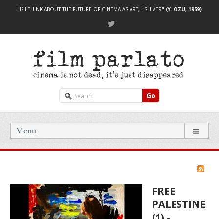
"IF I THINK ABOUT THE FUTURE OF CINEMA AS ART, I SHIVER"
(Y. OZU, 1959)
Go
Menu
FREE
PALESTINE
(1) -