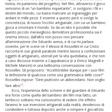
rivista, mi parlarono del progetto). Nel film, attraverso il gioco
serissimo di un “un bambino inquietante”, si svolgono i fili e i
destini del mondo, cui basta mancare un ingranaggio per
andare in mille pezzi. E insieme a questo però si svolge la
concretezza, di nuovo l’occhio artigianale, con cui un bambino
gioca a smontare il mondo. Se da un lato è possibile che
questo piccolo meraviglioso demolitore professionista sia il
cinema stesso, dall’altro non posso non pensare
all’ammirazione che Edoardo aveva, e di cui mi parlava
sovente, per le scene ne
Il Messia
di Rossellini in cui Cristo
racconta le sue grandi parabole mentre lavora a confezionare
oggetti di artigianato, utensili per la vita quotidiana, e che non
a caso discusse insieme a Cappabianca (e a Enrico Magrelli e
Michele Mancini) in una bellissima conversazione con
Rossellini. Gli proposero: “Accetterebbe dunque per i suoi film
la definizione di qualcosa come una grammatica delle cose?”
Rossellini rispose: “Direi piuttosto un abbecedario. Non voglio
1
fare altro”
.
Ecco, l’esperienza dello scrivere e del guardare di Edoardo
era forse come quella del bambino del film mai fatto, un
lambicco solitario ma curiosissimo di vedere che effetto
faranno le sue invenzioni artigianali sulla realtà, desideroso di
condividere e tuttavia disposto anche a rompere il giocattolo