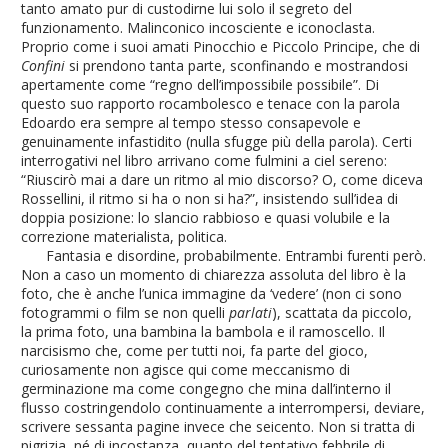
tanto amato pur di custodirne lui solo il segreto del
funzionamento. Malinconico incosciente e iconoclasta.
Proprio come i suoi amati Pinocchio e Piccolo Principe, che di
Confini
si prendono tanta parte, sconfinando e mostrandosi
apertamente come “regno dell’impossibile possibile”. Di
questo suo rapporto rocambolesco e tenace con la parola
Edoardo era sempre al tempo stesso consapevole e
genuinamente infastidito (nulla sfugge più della parola). Certi
interrogativi nel libro arrivano come fulmini a ciel sereno:
“Riuscirò mai a dare un ritmo al mio discorso? O, come diceva
Rossellini, il ritmo si ha o non si ha?”, insistendo sull’idea di
doppia posizione: lo slancio rabbioso e quasi volubile e la
correzione materialista, politica.
Fantasia e disordine, probabilmente. Entrambi furenti però.
Non a caso un momento di chiarezza assoluta del libro è la
foto, che è anche l’unica immagine da ‘vedere’ (non ci sono
fotogrammi o film se non quelli
parlati
), scattata da piccolo,
la prima foto, una bambina la bambola e il ramoscello. Il
narcisismo che, come per tutti noi, fa parte del gioco,
curiosamente non agisce qui come meccanismo di
germinazione ma come congegno che mina dall’interno il
flusso costringendolo continuamente a interrompersi, deviare,
scrivere sessanta pagine invece che seicento. Non si tratta di
pigrizia, né di incostanza, quanto del tentativo febbrile di