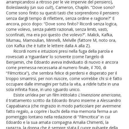
arrampicandosi a ritroso per le vie impervie del pensiero),
Boleslawsky (un suo
cult
), Cameron, Chaplin. “Dove sono?
Come sono finito su questi tasti che sorprendono il pensiero
senza dargli tempo di riflettere, senza ordine e ragione?” E
ancora, poco dopo: “Dove sono finito? Ricordi senza logica,
come volevo, senza paletti razionali, senza limiti, vasti,
sconfinati, ma era poi questo che volevo?”. Malick, Kafka,
Murnau, Mamoulian, Minnelli, Melville (fattore M, noto ora,
con Kafka che è tutte le lettere dalla A alla Z).
Ricordi nomi e intuizioni presi nella fuga della parola e
rovesciati a ‘riguardare’ lo scrivente (come l’angelo di
Benjamin, che Edoardo aveva individuato di nuovo e ancora
come premessa necessaria al numero finale, il 700, di
“Filmcritica”), che sembra felice di perdersi e disperato per il
troppo smarrirsi, per non riuscire, come vorrebbe chi si è fatto
occupare dalle immagini per tutta la vita, a ridirle tutte in una
sola infinita frase, in uno sguardo unico.
Esiste un’idea per un film intitolato
L’invenzione americana
,
il trattamento scritto da Edoardo Bruno insieme a Alessandro
Cappabianca (che ringrazio in modo particolare per avermene
fatto regalo, a coprire i buchi della mia memoria ferma a un
pomeriggio lontano nella redazione di “Filmcritica” in cui
Edoardo e la sua amata compagna Amalia Chimenti, la
ragazza, la donna che è sempre stata il cuore pulsante della