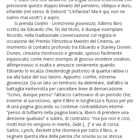
precisione questo doppio binario del pensiero, obliquo e duro,
infantile (nel senso di Debord: “L’infanzia? Ma è qui; non ne
siamo mai usciti”) e aspro.
Si prenda
Confini - Un’estrema giovinezza
, l’ultimo libro
scritto da Edoardo che, fin dal titolo, è dunque esemplare.
Ricordo, nella tradizionale conversazione col regista in
occasione del Premio Filmcritica-Maestri del Cinema, un
momento di contatto profondo tra Edoardo e Stanley Donen.
Donen, cineasta mostruoso e geniale, spesso facilmente
equivocato come mero esempio di gioioso incedere creativo,
all’improvviso si esalta e annuisce seriamente quando
Edoardo lo incalza chiedendogli piuttosto di quanta rabbia ci
sia alla base del suo lavoro. Appunto: confini, estrema
giovinezza. Da un lato un territorio da delimitare, dall’altro la
battaglia ininterrotta per cancellare linee di demarcazione.
“Scrivo, dunque penso” l’attacco cartesiano di un periodo che,
insieme al successivo, apre il libro in lunghezza e flusso per più
di una pagina giocando su continue contraddizioni interne:
“penso di tuffarmi nella pagina bianca, libero di prendere una
direzione qualsiasi” e subito, di contrasto: “ma poi non è così,
molti inizi mi vengono in mente, Gide […]” e via di corsa:
Sartre, Lynch, Beckett (che ritornerà per tutto il libro, a
segnare questa idea della parola che scivola su se stessa