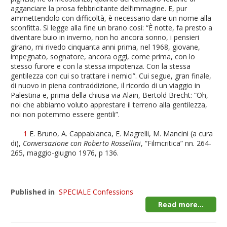
agganciare la prosa febbricitante dell’immagine. E, pur
ammettendolo con difficoltà, è necessario dare un nome alla
sconfitta. Si legge alla fine un brano così: “È notte, fa presto a
diventare buio in inverno, non ho ancora sonno, i pensieri
girano, mi rivedo cinquanta anni prima, nel 1968, giovane,
impegnato, sognatore, ancora oggi, come prima, con lo
stesso furore e con la stessa impotenza. Con la stessa
gentilezza con cui so trattare i nemici”. Cui segue, gran finale,
di nuovo in piena contraddizione, il ricordo di un viaggio in
Palestina e, prima della chiusa via Alain, Bertold Brecht: “Oh,
noi che abbiamo voluto apprestare il terreno alla gentilezza,
noi non potemmo essere gentili”.
1
E. Bruno, A. Cappabianca, E. Magrelli, M. Mancini (a cura
di),
Conversazione con Roberto Rossellini
, “Filmcritica” nn. 264-
265, maggio-giugno 1976, p 136.
Published in
SPECIALE Confessions
Read more...