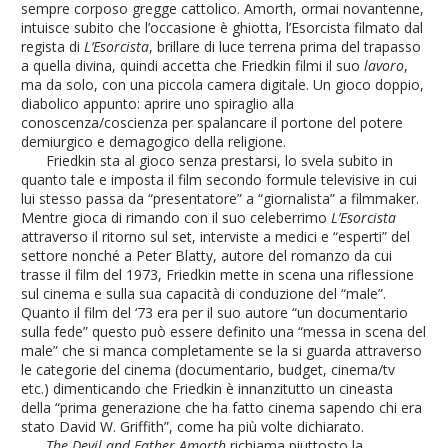
sempre corposo gregge cattolico. Amorth, ormai novantenne,
intuisce subito che l’occasione è ghiotta, l’Esorcista filmato dal
regista di
L’Esorcista
, brillare di luce terrena prima del trapasso
a quella divina, quindi accetta che Friedkin filmi il suo
lavoro
,
ma da solo, con una piccola camera digitale. Un gioco doppio,
diabolico appunto: aprire uno spiraglio alla
conoscenza/coscienza per spalancare il portone del potere
demiurgico e demagogico della religione.
Friedkin sta al gioco senza prestarsi, lo svela subito in
quanto tale e imposta il film secondo formule televisive in cui
lui stesso passa da “presentatore” a “giornalista” a filmmaker.
Mentre gioca di rimando con il suo celeberrimo
L’Esorcista
attraverso il ritorno sul set, interviste a medici e “esperti” del
settore nonché a Peter Blatty, autore del romanzo da cui
trasse il film del 1973, Friedkin mette in scena una riflessione
sul cinema e sulla sua capacità di conduzione del “male”.
Quanto il film del ‘73 era per il suo autore “un documentario
sulla fede” questo può essere definito una “messa in scena del
male” che si manca completamente se la si guarda attraverso
le categorie del cinema (documentario, budget, cinema/tv
etc.) dimenticando che Friedkin è innanzitutto un cineasta
della “prima generazione che ha fatto cinema sapendo chi era
stato David W. Griffith”, come ha più volte dichiarato.
The Devil and Father Amorth
richiama piuttosto la