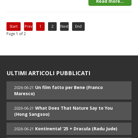
Read more...
Start
Prev
1
2
Next
End
Page 1 of 2
ULTIMI ARTICOLI PUBBLICATI
Un film fatto per Bene (Franco
2026-06-21
Maresco)
What Does That Nature Say to You
2026-06-21
(Hong Sangsoo)
Kontinental ’25 + Dracula (Radu Jude)
2026-06-21