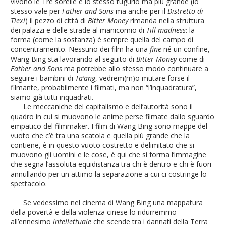
vivono le Tre sorelle è lo stesso tugurio ma più grande (lo
stesso vale per
Father and Sons
ma anche per il
Distretto di
Tiexi
) il pezzo di città di
Bitter Money
rimanda nella struttura
dei palazzi e delle strade al manicomio di
Till madness
: la
forma (come la sostanza) è sempre quella del campo di
concentramento. Nessuno dei film ha una
fine
né un confine,
Wang Bing sta lavorando al seguito di
Bitter Money
come di
Father and Sons
ma potrebbe allo stesso modo continuare a
seguire i bambini di
Ta’ang
, vedrem(m)o mutare forse il
filmante, probabilmente i filmati, ma non “l’inquadratura”,
siamo già tutti inquadrati.
Le meccaniche del capitalismo e dell’autorità sono il
quadro in cui si muovono le anime perse filmate dallo sguardo
empatico del filmmaker. I film di Wang Bing sono mappe del
vuoto che c’è tra una scatola e quella più grande che la
contiene, è in questo vuoto costretto e delimitato che si
muovono gli uomini e le cose, è qui che si forma l’immagine
che segna l’assoluta equidistanza tra chi è dentro e chi è fuori
annullando per un attimo la separazione a cui ci costringe lo
spettacolo.
Se vedessimo nel cinema di Wang Bing una mappatura
della povertà e della violenza cinese lo ridurremmo
all’ennesimo
intellettuale
che scende tra i dannati della Terra