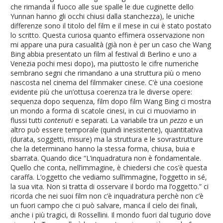
che rimanda il fuoco alle sue spalle le due cuginette dello
Yunnan hanno gli occhi chiusi dalla stanchezza), le uniche
differenze sono il titolo del film e il mese in cui è stato postato
lo scritto. Questa curiosa quanto effimera osservazione non
mi appare una pura casualità (già non è per un caso che Wang
Bing abbia presentato un film al festival di Berlino e uno a
Venezia pochi mesi dopo), ma piuttosto le cifre numeriche
sembrano segni che rimandano a una struttura più o meno
nascosta nel cinema del filmmaker cinese. C’è una coesione
evidente più che un’ottusa coerenza tra le diverse opere:
sequenza dopo sequenza, film dopo film Wang Bing ci mostra
un mondo a forma di scatole cinesi, in cui ci muoviamo in
flussi tutti
contenuti
e separati. La variabile tra un
pezzo
e un
altro può essere temporale (quindi inesistente), quantitativa
(durata, soggetti, misure) ma la struttura e le sovrastrutture
che la determinano hanno la stessa forma, chiusa, buia e
sbarrata. Quando dice “L’inquadratura non è fondamentale.
Quello che conta, nell’immagine, è chiedersi che cos’è questa
caraffa. L’oggetto che vediamo sull’immagine, l’oggetto in sé,
la sua vita. Non si tratta di osservare il bordo ma l’oggetto.” ci
ricorda che nei suoi film non c’è inquadratura perchè non c’è
un fuori campo che ci può salvare, manca il cielo dei finali,
anche i più tragici, di Rossellini. Il mondo fuori dal tugurio dove