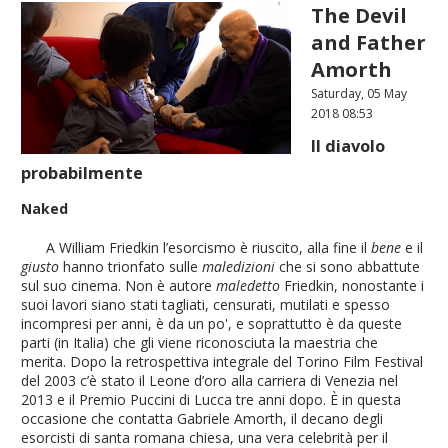
The Devil
and Father
Amorth
Saturday, 05 May
2018 08:53
Il diavolo
probabilmente
Naked
A William Friedkin l’esorcismo è riuscito, alla fine il
bene
e il
giusto
hanno trionfato sulle
maledizioni
che si sono abbattute
sul suo cinema. Non è autore
maledetto
Friedkin, nonostante i
suoi lavori siano stati tagliati, censurati, mutilati e spesso
incompresi per anni, è da un po', e soprattutto è da queste
parti (in Italia) che gli viene riconosciuta la maestria che
merita. Dopo la retrospettiva integrale del Torino Film Festival
del 2003 c’è stato il Leone d’oro alla carriera di Venezia nel
2013 e il Premio Puccini di Lucca tre anni dopo. È in questa
occasione che contatta Gabriele Amorth, il decano degli
esorcisti di santa romana chiesa, una vera celebrità per il