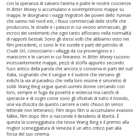
con la speranza di salvarsi l’anima e pulire le nostre coscienze.
In
Bitter Money
si accumulano e sovrimprimono mappe su
mappe; le disegnano i viaggi migratori dei poveri dello Yunnan
che vanno nel nord-est, i flussi commerciali delle stoffe che
producono, le strade e i palazzi in cui vivono ammassati, gli
incroci dei sentimenti che ogni tanto affiorano nella normalità
di rapporti bestiali. Sono gli stessi volti che abbiamo visto nei
film precedenti, ci sono le tre sorelle e parti del petrolio di
Crude Oil
, conosciamo i villaggi da cui provengono e i
manicomi e le carceri in cui finiranno. In
Bitter Money
cuciono
incessantemente mappe, pezzi di stoffa appunto secondo
l’uso antico della parola che ancora si conserva in parti del sud
Italia, sognando che il sangue e il sudore che versano gli
indichi la via al paradiso che nella loro visione è sinonimo di
soldi. Wang Bing segue questi uomini donne cercando con
loro, sempre in fuga da povertà e violenza ma carichi di
speranze e di sogni come sono gli sfruttati di tutto il mondo,
una via d’uscita da questo carcere a cielo chiuso (in senso
letterale non letterario). Film dopo film si accumulano evasioni
fallite, film dopo film si riaccende il desiderio di libertà. È
questa la sceneggiatura che tesse Wang Bing e il premio alla
miglior sceneggiatura di Venezia è un atto critico pari alla
forza del suo cinema.