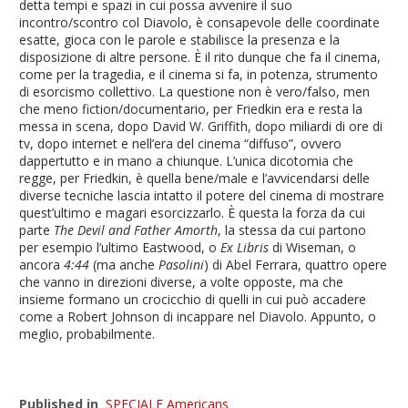
detta tempi e spazi in cui possa avvenire il suo
incontro/scontro col Diavolo, è consapevole delle coordinate
esatte, gioca con le parole e stabilisce la presenza e la
disposizione di altre persone. È il rito dunque che fa il cinema,
come per la tragedia, e il cinema si fa, in potenza, strumento
di esorcismo collettivo. La questione non è vero/falso, men
che meno fiction/documentario, per Friedkin era e resta la
messa in scena, dopo David W. Griffith, dopo miliardi di ore di
tv, dopo internet e nell’era del cinema “diffuso”, ovvero
dappertutto e in mano a chiunque. L’unica dicotomia che
regge, per Friedkin, è quella bene/male e l’avvicendarsi delle
diverse tecniche lascia intatto il potere del cinema di mostrare
quest’ultimo e magari esorcizzarlo. È questa la forza da cui
parte
The Devil and Father Amorth
, la stessa da cui partono
per esempio l’ultimo Eastwood, o
Ex Libris
di Wiseman, o
ancora
4:44
(ma anche
Pasolini
) di Abel Ferrara, quattro opere
che vanno in direzioni diverse, a volte opposte, ma che
insieme formano un crocicchio di quelli in cui può accadere
come a Robert Johnson di incappare nel Diavolo. Appunto, o
meglio, probabilmente.
Published in
SPECIALE Americans