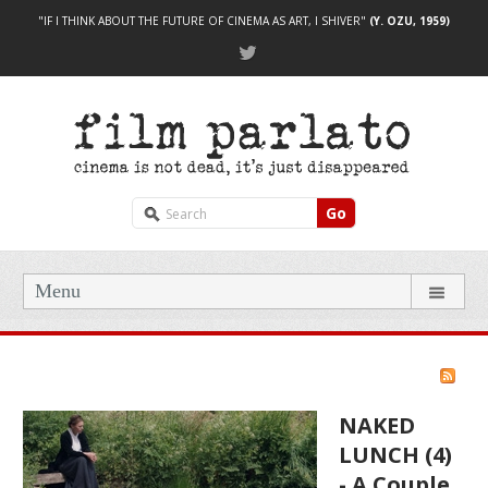
"IF I THINK ABOUT THE FUTURE OF CINEMA AS ART, I SHIVER"
(Y. OZU, 1959)
Go
Menu
NAKED
LUNCH (4)
- A Couple