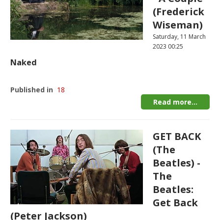
(Frederick
Wiseman)
Saturday, 11 March
2023 00:25
Naked
Published in
18
Read more...
GET BACK
(The
Beatles) -
The
Beatles:
Get Back
(Peter Jackson)