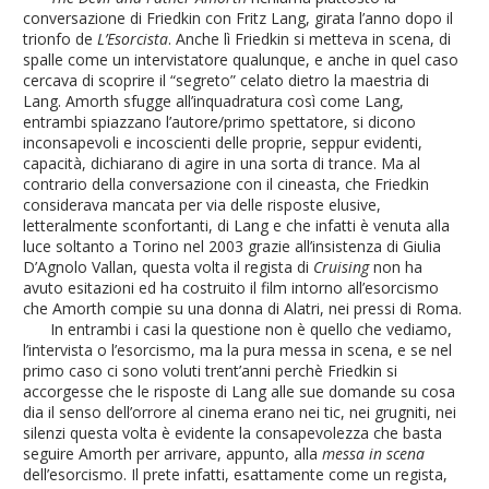
conversazione di Friedkin con Fritz Lang, girata l’anno dopo il
trionfo de
L’Esorcista
. Anche lì Friedkin si metteva in scena, di
spalle come un intervistatore qualunque, e anche in quel caso
cercava di scoprire il “segreto” celato dietro la maestria di
Lang. Amorth sfugge all’inquadratura così come Lang,
entrambi spiazzano l’autore/primo spettatore, si dicono
inconsapevoli e incoscienti delle proprie, seppur evidenti,
capacità, dichiarano di agire in una sorta di trance. Ma al
contrario della conversazione con il cineasta, che Friedkin
considerava mancata per via delle risposte elusive,
letteralmente sconfortanti, di Lang e che infatti è venuta alla
luce soltanto a Torino nel 2003 grazie all’insistenza di Giulia
D’Agnolo Vallan, questa volta il regista di
Cruising
non ha
avuto esitazioni ed ha costruito il film intorno all’esorcismo
che Amorth compie su una donna di Alatri, nei pressi di Roma.
In entrambi i casi la questione non è quello che vediamo,
l’intervista o l’esorcismo, ma la pura messa in scena, e se nel
primo caso ci sono voluti trent’anni perchè Friedkin si
accorgesse che le risposte di Lang alle sue domande su cosa
dia il senso dell’orrore al cinema erano nei tic, nei grugniti, nei
silenzi questa volta è evidente la consapevolezza che basta
seguire Amorth per arrivare, appunto, alla
messa in scena
dell’esorcismo. Il prete infatti, esattamente come un regista,