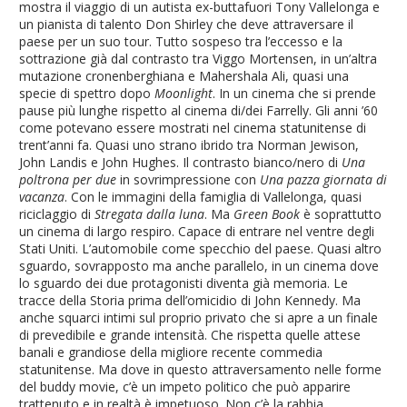
mostra il viaggio di un autista ex-buttafuori Tony Vallelonga e
un pianista di talento Don Shirley che deve attraversare il
paese per un suo tour. Tutto sospeso tra l’eccesso e la
sottrazione già dal contrasto tra Viggo Mortensen, in un’altra
mutazione cronenberghiana e Mahershala Ali, quasi una
specie di spettro dopo
Moonlight
. In un cinema che si prende
pause più lunghe rispetto al cinema di/dei Farrelly. Gli anni ’60
come potevano essere mostrati nel cinema statunitense di
trent’anni fa. Quasi uno strano ibrido tra Norman Jewison,
John Landis e John Hughes. Il contrasto bianco/nero di
Una
poltrona per due
in sovrimpressione con
Una pazza giornata di
vacanza
. Con le immagini della famiglia di Vallelonga, quasi
riciclaggio di
Stregata dalla luna
. Ma
Green Book
è soprattutto
un cinema di largo respiro. Capace di entrare nel ventre degli
Stati Uniti. L’automobile come specchio del paese. Quasi altro
sguardo, sovrapposto ma anche parallelo, in un cinema dove
lo sguardo dei due protagonisti diventa già memoria. Le
tracce della Storia prima dell’omicidio di John Kennedy. Ma
anche squarci intimi sul proprio privato che si apre a un finale
di prevedibile e grande intensità. Che rispetta quelle attese
banali e grandiose della migliore recente commedia
statunitense. Ma dove in questo attraversamento nelle forme
del buddy movie, c’è un impeto politico che può apparire
trattenuto e in realtà è impetuoso. Non c’è la rabbia