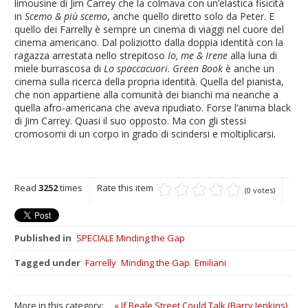
limousine di Jim Carrey che la colmava con un’elastica fisicità
in
Scemo & più scemo
, anche quello diretto solo da Peter. E
quello dei Farrelly è sempre un cinema di viaggi nel cuore del
cinema americano. Dal poliziotto dalla doppia identità con la
ragazza arrestata nello strepitoso
Io, me & Irene
alla luna di
miele burrascosa di
Lo spaccacuori
.
Green Book
è anche un
cinema sulla ricerca della propria identità. Quella del pianista,
che non appartiene alla comunità dei bianchi ma neanche a
quella afro-americana che aveva ripudiato. Forse l’anima black
di Jim Carrey. Quasi il suo opposto. Ma con gli stessi
cromosomi di un corpo in grado di scindersi e moltiplicarsi.
Read
3252
times
Rate this item
(0 votes)
Published in
SPECIALE Minding the Gap
Tagged under
Farrelly
Minding the Gap
Emiliani
More in this category:
« If Beale Street Could Talk (Barry Jenkins)