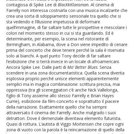
contagiosa di Spike Lee di
BlacKkKlansman
. Al cinema di
Farrelly non interessa costruirla con una musica incalzante che
crea una sorta di sdoppiamento sensoriale tra quello che si
sta vedendo e l’illusione impetuosa di deformare
quell’immagine, di far saltare tutte le prospettive e mescolare i
colori nel momento stesso in cui si sta guardando. Ed è
determinante, per esempio, la scena nel ristorante di
Birmingham, in Alabama, dove a Don viene impedito di cenare
prima del concerto che deve tenere perché la sala è riservata
solo ai bianchi. A quel punto Tony decide di far saltare
l’esibizione che si terrà invece in un locale di afroamericani.
Ancora Spike Lee. Dalle parti di
Mo’ Better Blues
. Senza
scendere in una zona documentaristica. Quella scena diventa
esplosiva proprio perché unisce elementi apparentemente
semplici ma in magica combinazione: scrittura precisa, mai
oppressiva (tra gli sceneggiatori c’è anche Nick Vallelonga,
figlio di Tony assieme allo stesso Farrelly e Brian Hayes
Currie), esibizione da film-concerto e soprattutto il piacere
della narrazione. Esattamente quello che ha sempre
attraversato il cinema dei Farrelly. Anche malgrado i suoi
detrattori. Dove il demenziale diventava elemento futurista.
Quasi di rottura. L’autista di Viggo Mortensen che copre ogni
zona di vuoto con la parola è la reincarnazione di quello della