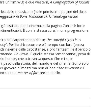
arà un film WB) e due western,
A Congregation of Jackals
n bordello messicano (nelle primissime pagine del libro,
neggiatura di
Bone Tomahawak
. Un’analoga
rescue
già distillate per il cinema, sulla pagina Zahler è forte
ndimenticabili. È con la stessa cura, in una progressione
olto più carpenteriano che in
The Hateful Eight
) è lo
puty”. Per farci trascorrere più tempo con loro (senza
ti insieme dalle circostanze, i loro fantasmi, e il pericolo
esentando
Rio Bravo.
È quella stessa “americanità”, priva di
llo humor, che attraversa questo film e i suoi
 il peso della storia, del mondo e del cinema. Sono solo
hler (povero di mezzi ma non di idee: “
The Revenant
è il
scioccante e
matter of fact
anche quello.