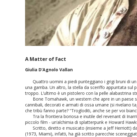
A Matter of Fact
Giulia D’Agnolo Vallan
Quattro uomini a piedi punteggiano i grigi bruni di 
una gamba. Un altro, la stella da sceriffo appuntata sul p
troppo. L’ultimo è un pistolero con la pelle alabastrina st
Bone Tomahawk, un western che apre in un paese son
cannibali, decorati e armati di ossa umane (si rivelano ta
che tribù fanno parte? “Trogloditi, anche se per voi bianchi
Tra la frontiera boriosa e inutile del revenant di Inarr
piccolo film - un’alchimia di splatterpunk e Howard Hawk
Scritto, diretto e musicato (insieme a Jeff Herriott) d
(1973, Miami), infatti, ha già scritto parecchie scenegg