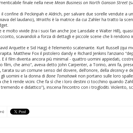
imenticabile finale nella neve
Mean Business on North Ganson Street
(s
 il confine di Peckinpah e Aldrich, per salvare due sorelle vendute a u
chiava del laudano),
Wraiths
è la matrice da cui Zahler ha tratto la sce
dget.
e e molto vivide (tra i suoi fan anche Joe Lansdale e Walter Hill), quasi 
conto, scavandoli a forza di dettagli e piccole scene che li rendono i
avid Arquette e Sid Haig) è l’elemento scatenante. Kurt Russell (qui m
 rapita. Matthew Fox il pistolero dandy e Richard Jenkins l’anziano “de
. E il film diventa ancora più minimal - quattro uomini appiedati, costret
to film, che amo”, aveva detto John Carpenter, a Torino, anni fa, pr
, tarata su un comune senso del dovere, dell’onore, della
decency
e de
 gli uomini e la donna di
Bone Tomahawk
non portano sulle loro spalle
a che li rende vicini. Che fa sì che i loro destini ci tocchino quando Za
 tremendo e didattico”), inscena l’incontro con i trogloditi. Violento, 
es)