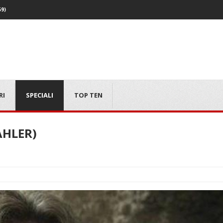
59)
RI
SPECIALI
TOP TEN
AHLER)