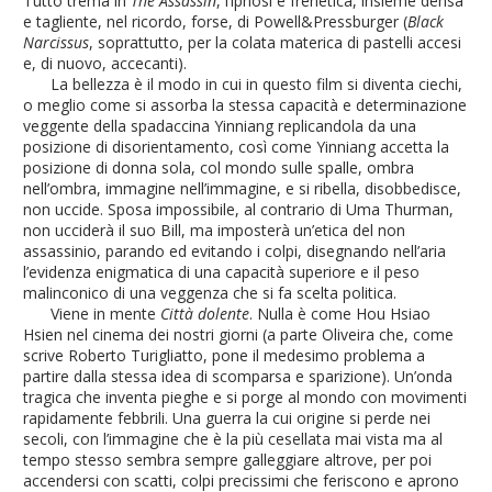
Tutto trema in
The Assassin
, l’ipnosi è frenetica, insieme densa
e tagliente, nel ricordo, forse, di Powell&Pressburger (
Black
Narcissus
, soprattutto, per la colata materica di pastelli accesi
e, di nuovo, accecanti).
La bellezza è il modo in cui in questo film si diventa ciechi,
o meglio come si assorba la stessa capacità e determinazione
veggente della spadaccina Yinniang replicandola da una
posizione di disorientamento, così come Yinniang accetta la
posizione di donna sola, col mondo sulle spalle, ombra
nell’ombra, immagine nell’immagine, e si ribella, disobbedisce,
non uccide. Sposa impossibile, al contrario di Uma Thurman,
non ucciderà il suo Bill, ma imposterà un’etica del non
assassinio, parando ed evitando i colpi, disegnando nell’aria
l’evidenza enigmatica di una capacità superiore e il peso
malinconico di una veggenza che si fa scelta politica.
Viene in mente
Città dolente
. Nulla è come Hou Hsiao
Hsien nel cinema dei nostri giorni (a parte Oliveira che, come
scrive Roberto Turigliatto, pone il medesimo problema a
partire dalla stessa idea di scomparsa e sparizione). Un’onda
tragica che inventa pieghe e si porge al mondo con movimenti
rapidamente febbrili. Una guerra la cui origine si perde nei
secoli, con l’immagine che è la più cesellata mai vista ma al
tempo stesso sembra sempre galleggiare altrove, per poi
accendersi con scatti, colpi precissimi che feriscono e aprono