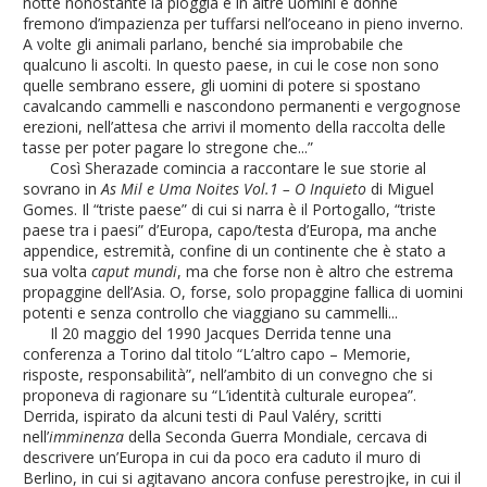
notte nonostante la pioggia e in altre uomini e donne
fremono d’impazienza per tuffarsi nell’oceano in pieno inverno.
A volte gli animali parlano, benché sia improbabile che
qualcuno li ascolti. In questo paese, in cui le cose non sono
quelle sembrano essere, gli uomini di potere si spostano
cavalcando cammelli e nascondono permanenti e vergognose
erezioni, nell’attesa che arrivi il momento della raccolta delle
tasse per poter pagare lo stregone che...”
Così Sherazade comincia a raccontare le sue storie al
sovrano in
As Mil e Uma Noites Vol.1 – O Inquieto
di Miguel
Gomes. Il “triste paese” di cui si narra è il Portogallo, “triste
paese tra i paesi” d’Europa, capo/testa d’Europa, ma anche
appendice, estremità, confine di un continente che è stato a
sua volta
caput mundi
, ma che forse non è altro che estrema
propaggine dell’Asia. O, forse, solo propaggine fallica di uomini
potenti e senza controllo che viaggiano su cammelli...
Il 20 maggio del 1990 Jacques Derrida tenne una
conferenza a Torino dal titolo “L’altro capo – Memorie,
risposte, responsabilità”, nell’ambito di un convegno che si
proponeva di ragionare su “L’identità culturale europea”.
Derrida, ispirato da alcuni testi di Paul Valéry, scritti
nell’
imminenza
della Seconda Guerra Mondiale, cercava di
descrivere un’Europa in cui da poco era caduto il muro di
Berlino, in cui si agitavano ancora confuse perestrojke, in cui il