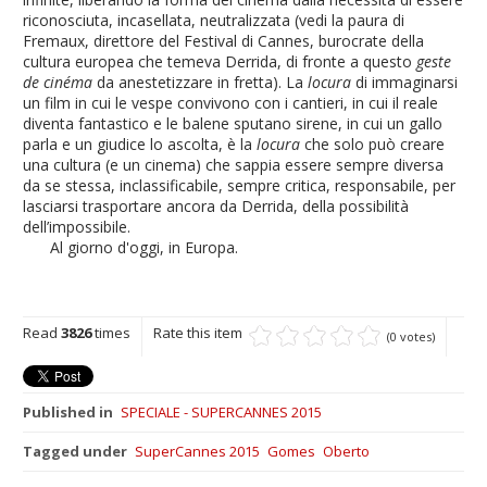
riconosciuta, incasellata, neutralizzata (vedi la paura di
Fremaux, direttore del Festival di Cannes, burocrate della
cultura europea che temeva Derrida, di fronte a questo
geste
de cinéma
da anestetizzare in fretta). La
locura
di immaginarsi
un film in cui le vespe convivono con i cantieri, in cui il reale
diventa fantastico e le balene sputano sirene, in cui un gallo
parla e un giudice lo ascolta, è la
locura
che solo può creare
una cultura (e un cinema) che sappia essere sempre diversa
da se stessa, inclassificabile, sempre critica, responsabile, per
lasciarsi trasportare ancora da Derrida, della possibilità
dell’impossibile.
Al giorno d'oggi, in Europa.
Read
3826
times
Rate this item
(0 votes)
Published in
SPECIALE - SUPERCANNES 2015
Tagged under
SuperCannes 2015
Gomes
Oberto