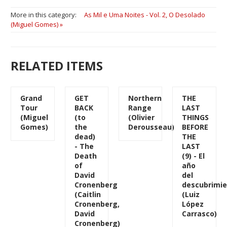
More in this category:
As Mil e Uma Noites - Vol. 2, O Desolado
(Miguel Gomes) »
RELATED ITEMS
Grand
GET
Northern
THE
Tour
BACK
Range
LAST
(Miguel
(to
(Olivier
THINGS
Gomes)
the
Derousseau)
BEFORE
dead)
THE
- The
LAST
Death
(9) - El
of
año
David
del
Cronenberg
descubrimi
(Caitlin
(Luiz
Cronenberg,
López
David
Carrasco)
Cronenberg)