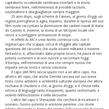
capitalismo occidentale sembrava trionfare e la storia
sembrava finire, nell’
imminenza
di possibili razzismi,
nazionalismi e diseguaglianze sempre maggiori.
25 anni dopo, sugli schermi di Cannes, al giorno d’oggi, un
regista portoghese si agita, inquieto, durante le riprese del suo
film: vuole raccontare la dismissione dei cantieri navali di Viana
do Castelo e, insieme, la storia di un McGyver locale che
riesce a sconfiggere un’invasione di vespe.
In effetti
As Mil e Uma Noites
comincia così, con il
regista/capo che scappa, cerca di sfuggire alla capitale
questione del racconto che vuole essere militante e insieme
fantastico, e, affascinato dalla propria
locura
, ha paura di non
poterla sostenere e di non riuscire a raccontare l’oggi
d'Europa, nell’
imminenza
di una crisi sempre nuova che
inquieta senza sosta e senza soluzione.
Il capo (del film) lascia spazio non a un altro capo, ma
all’
altro del capo
, che anche Derrida cercava nel suo breve
testo come antidoto a un’identità culturale europea che allora
rischiava di chiudersi e che, al giorno d’oggi, si è chiusa nella
retorica di linguaggi tanto trasparenti, quanto uniformanti, e
violenti nell’esclusione e nella decisione.
L’altro del capo è Sherazade che cercherà di incantare il
sovrano, l’uomo potente in erezione perenne, con storie
infinite, liberando la forma del cinema dalla necessità di essere