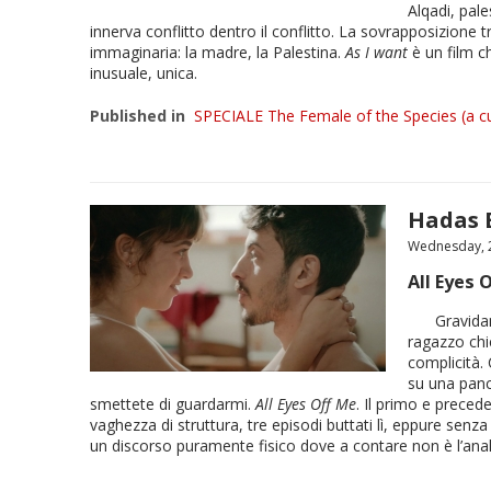
Alqadi, pale
innerva conflitto dentro il conflitto. La sovrapposizione t
immaginaria: la madre, la Palestina.
As I want
è un film ch
inusuale, unica.
Published in
SPECIALE The Female of the Species (a cu
Hadas 
Wednesday, 2
All Eyes 
Gravidan
ragazzo chie
complicità. 
su una panc
smettete di guardarmi.
All Eyes Off Me
. Il primo e preced
vaghezza di struttura, tre episodi buttati lì, eppure senza
un discorso puramente fisico dove a contare non è l’anali