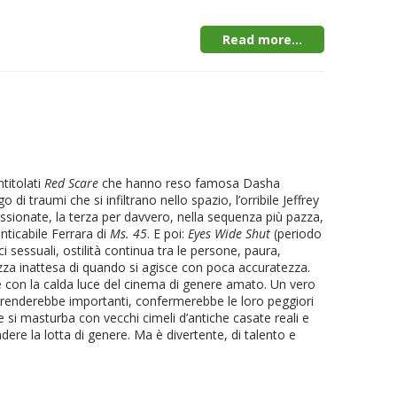
Read more...
ntitolati
Red Scare
che hanno reso famosa Dasha
go di traumi che si infiltrano nello spazio, l’orribile Jeffrey
ssionate, la terza per davvero, nella sequenza più pazza,
nticabile Ferrara di
Ms. 45
. E poi:
Eyes Wide Shut
(periodo
 sessuali, ostilità continua tra le persone, paura,
ezza inattesa di quando si agisce con poca accuratezza.
e con la calda luce del cinema di genere amato. Un vero
le renderebbe importanti, confermerebbe le loro peggiori
 si masturba con vecchi cimeli d’antiche casate reali e
ndere la lotta di genere. Ma è divertente, di talento e