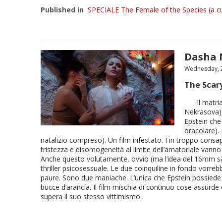
Published in
SPECIALE The Female of the Species (a cu
Dasha 
Wednesday, 2
The Scary
Il matri
Nekrasova), 
Epstein che
oracolare). 
natalizio compreso). Un film infestato. Fin troppo consap
tristezza e disomogeneità al limite dell’amatoriale vann
Anche questo volutamente, ovvio (ma l’idea del 16mm sa
thriller psicosessuale. Le due coinquiline in fondo vorre
paure. Sono due maniache. L’unica che Epstein possiede d
bucce d’arancia. Il film mischia di continuo cose assurde e
supera il suo stesso vittimismo.