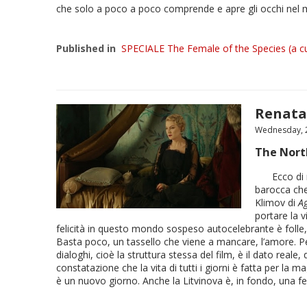
che solo a poco a poco comprende e apre gli occhi ne
Published in
SPECIALE The Female of the Species (a cu
Renata
Wednesday, 2
The Nort
Ecco di 
barocca che
Klimov di
A
portare la v
felicità in questo mondo sospeso autocelebrante è folle, v
Basta poco, un tassello che viene a mancare, l’amore. Per 
dialoghi, cioè la struttura stessa del film, è il dato real
constatazione che la vita di tutti i giorni è fatta per la
è un nuovo giorno. Anche la Litvinova è, in fondo, una f