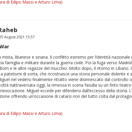
ra di Edipo Massi e Arturo Lima)
 Raheb
5 August 2021 15:57
 War
 mista, libanese e siriana. Il conflitto estremo per l’identità nazionale d
ia famiglia e militare durante la guerra civile. Poi la fuga verso Madri
 Bom e le altre ragazze del mucchio. Molto dopo, il ritorno in Libano.
ne a patetismi di sorta, che ricostruisce una storia personale dolente
el nel vedersi finalmente ritratto viene disinnescato dal controllo osses
 e la città riattraversata oggi, la rimessa in scena fasulla su un finto tea
ra rievocazione. Miguel eccede per difendersi dall’eccesso della storia
one offrendo un’occasione di catarsi non del tutto colta dal protagon
ra di Edipo Massi e Arturo Lima)