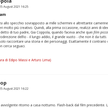
ppola
5 August 2021 16:25
eam
si allo specchio sovrapposto ai mille schermini e altrettante camerine
ri molto più creativo. Quindi, alla prima occasione, realizzi anni di id
 è detto di tuo padre, Gia Coppola, quando faceva anche quei
film picco
odirezione dell’io - il lungo addio, il grande vuoto - che non è da tutti. 
 solo raccontare una storia e dei personaggi. Esattamente il contrario de
on cerca seguaci.
ra di Edipo Massi e Arturo Lima)
iop
5 August 2021 16:22
avvolgente ritorno a casa notturno. Flash-back dal film precedente. L’