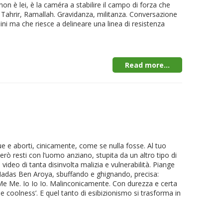
non è lei, è la caméra a stabilire il campo di forza che
se. Tahrir, Ramallah. Gravidanza, militanza. Conversazione
udini ma che riesce a delineare una linea di resistenza
Read more...
ue e aborti, cinicamente, come se nulla fosse. Al tuo
 però resti con l’uomo anziano, stupita da un altro tipo di
video di tanta disinvolta malizia e vulnerabilità. Piange
 Hadas Ben Aroya, sbuffando e ghignando, precisa:
Me Me. Io Io Io. Malinconicamente. Con durezza e certa
he coolness’. E quel tanto di esibizionismo si trasforma in