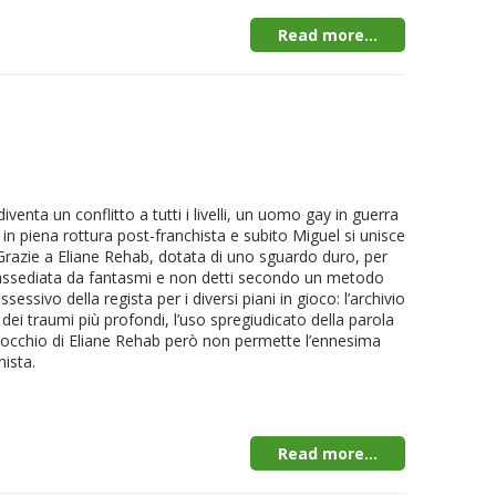
Read more...
iventa un conflitto a tutti i livelli, un uomo gay in guerra
d in piena rottura post-franchista e subito Miguel si unisce
 Grazie a Eliane Rehab, dotata di uno sguardo duro, per
 e assediata da fantasmi e non detti secondo un metodo
sivo della regista per i diversi piani in gioco: l’archivio
tro dei traumi più profondi, l’uso spregiudicato della parola
. L’occhio di Eliane Rehab però non permette l’ennesima
ista.
Read more...