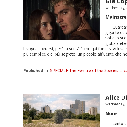
Gia Co
Wednesday, 2
Mainstr
Guardar
gigante ed e
volte lo si
globale eter
bisogna liberarsi, però la verità è che qui forse si voleva
più semplice e di più segreto, un piccolo affluente che n
Published in
SPECIALE The Female of the Species (a cu
Alice D
Wednesday, 2
Nous
Lento e 