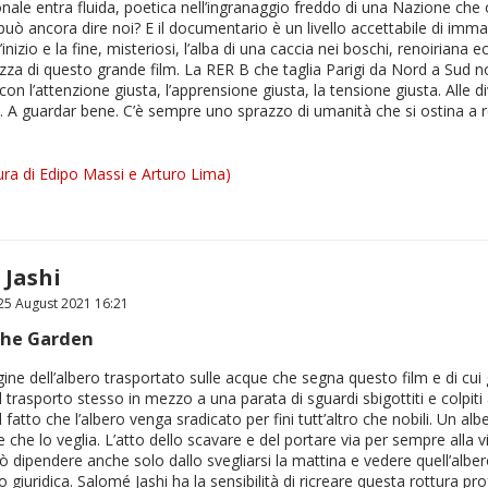
onale entra fluida, poetica nell’ingranaggio freddo di una Nazione che
può ancora dire noi? E il documentario è un livello accettabile di immag
’inizio e la fine, misteriosi, l’alba di una caccia nei boschi, renoiriana e
za di questo grande film. La RER B che taglia Parigi da Nord a Sud no
con l’attenzione giusta, l’apprensione giusta, la tensione giusta. Alle 
. A guardar bene. C’è sempre uno sprazzo di umanità che si ostina a r
ra di Edipo Massi e Arturo Lima)
 Jashi
5 August 2021 16:21
the Garden
ine dell’albero trasportato sulle acque che segna questo film e di cui
l trasporto stesso in mezzo a una parata di sguardi sbigottiti e colpiti 
l fatto che l’albero venga sradicato per fini tutt’altro che nobili. Un al
 che lo veglia. L’atto dello scavare e del portare via per sempre alla vis
ò dipendere anche solo dallo svegliarsi la mattina e vedere quell’alber
 giuridica. Salomé Jashi ha la sensibilità di ricreare questa rottura p