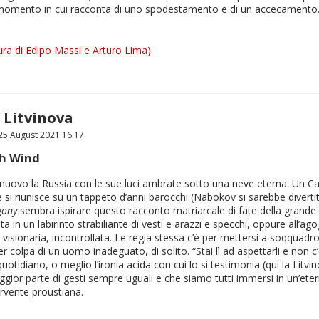
l momento in cui racconta di uno spodestamento e di un accecament
ra di Edipo Massi e Arturo Lima)
 Litvinova
5 August 2021 16:17
h Wind
nuovo la Russia con le sue luci ambrate sotto una neve eterna. Un Capo
 si riunisce su un tappeto d’anni barocchi (Nabokov si sarebbe diverti
gony
sembra ispirare questo racconto matriarcale di fate della grande R
ita in un labirinto strabiliante di vesti e arazzi e specchi, oppure all’
isionaria, incontrollata. Le regia stessa c’è per mettersi a soqquadro. 
colpa di un uomo inadeguato, di solito. “Stai lì ad aspettarli e non c’è
e, quotidiano, o meglio l’ironia acida con cui lo si testimonia (qui la Li
 maggior parte di gesti sempre uguali e che siamo tutti immersi in un’et
ervente proustiana.