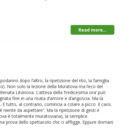
o.
Read more...
danno dopo l’altro, la ripetizione del rito, la famiglia
to). Non solo la lezione della Muratova ma l’eco del
enata Litvinova. L’attesa della ‘tredicesima ora’ può
agognata fine in una risata d’amore e d’angoscia. Ma la
E tutto, al contrario, comincia a colare a picco. Il caos.
 niente da aspettare”. Ma la ripetizione di gesti e
tvinova è totalmente muratoviana), la semplice
erna prova dello spettacolo che ci affligge. Eppure domani