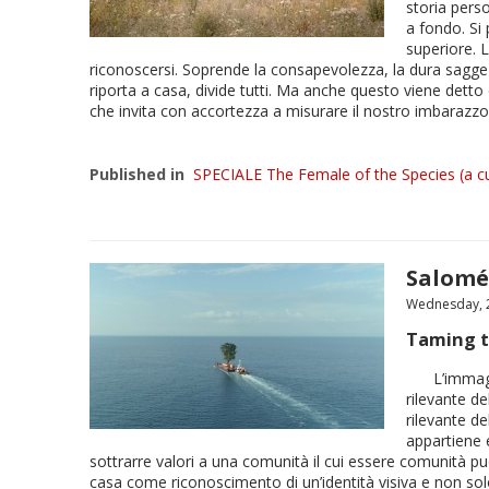
storia pers
a fondo. Si 
superiore. L
riconoscersi. Soprende la consapevolezza, la dura saggez
riporta a casa, divide tutti. Ma anche questo viene detto 
che invita con accortezza a misurare il nostro imbarazzo
Published in
SPECIALE The Female of the Species (a cu
Salomé
Wednesday, 2
Taming 
L’immag
rilevante de
rilevante de
appartiene e
sottrarre valori a una comunità il cui essere comunità pu
casa come riconoscimento di un’identità visiva e non solo