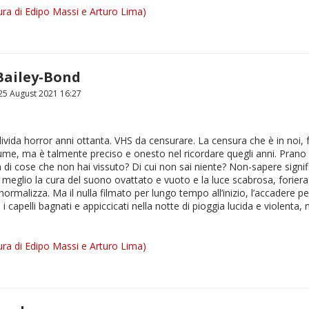
ra di Edipo Massi e Arturo Lima)
Bailey-Bond
5 August 2021 16:27
livida horror anni ottanta. VHS da censurare. La censura che è in noi,
tume, ma è talmente preciso e onesto nel ricordare quegli anni. Prano
di cose che non hai vissuto? Di cui non sai niente? Non-sapere signif
, o meglio la cura del suono ovattato e vuoto e la luce scabrosa, forie
 normalizza. Ma il nulla filmato per lungo tempo all’inizio, l’accadere p
 capelli bagnati e appiccicati nella notte di pioggia lucida e violenta, 
ra di Edipo Massi e Arturo Lima)