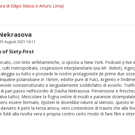
ra di Edipo Massi e Arturo Lima)
Nekrasova
5 August 2021 16:11
 of Sixty-First
arcato, con tinte anfetaminiche, si sposta a New York. Podcast (i live i
culti metropolitani, cospirazioni interplanetarie (via
Mr. Robot
), ingor
 aleggia su tutto e possiede le nostre protagoniste (le prime due osse
Inquiline polanskiane in 16mm, edotte pure di Fulci, Argento e l’indime
evole sovrastrutturato e languidamente soddisfatto di esserlo. Traffici
o di pari passo nell’esordio di Dasha Nekrasova. Perversione e fresch
lva tutto). Mescolare la fogna
online
di insulti e paranoie strampalat
bbero essere fermate, Epstein le dovrebbe ridurre al silenzio, questo 
avvero è però la terza amica, vero contenitore di traumi che alla fine
 futili alla rivolta vera e propria contro certo modo di fare film e inte