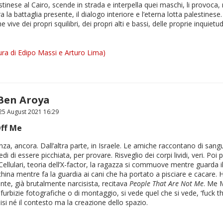
stinese al Cairo, scende in strada e interpella quei maschi, li provoca, 
ra la battaglia presente, il dialogo interiore e l’eterna lotta palestine
e vive dei propri squilibri, dei propri alti e bassi, delle proprie inquiet
ra di Edipo Massi e Arturo Lima)
Ben Aroya
5 August 2021 16:29
Off Me
za, ancora. Dall’altra parte, in Israele. Le amiche raccontano di sang
di di essere picchiata, per provare. Risveglio dei corpi lividi, veri. Poi
Cellulari, teoria dell’X-factor, la ragazza si commuove mentre guarda il 
hina mentre fa la guardia ai cani che ha portato a pisciare e cacare.
ente, già brutalmente narcisista, recitava
People That Are Not Me
. Me 
 furbizie fotografiche o di montaggio, si vede quel che si vede, ‘fuck t
si né il contesto ma la creazione dello spazio.