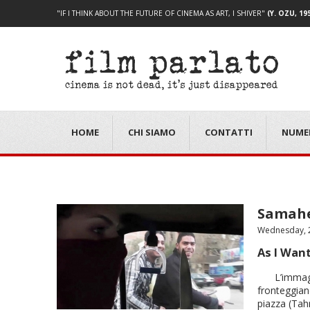
"IF I THINK ABOUT THE FUTURE OF CINEMA AS ART, I SHIVER"
(Y. OZU, 19
HOME
CHI SIAMO
CONTATTI
NUME
Samahe
Wednesday, 2
As I Wan
L’immagi
fronteggiano
piazza (Tah