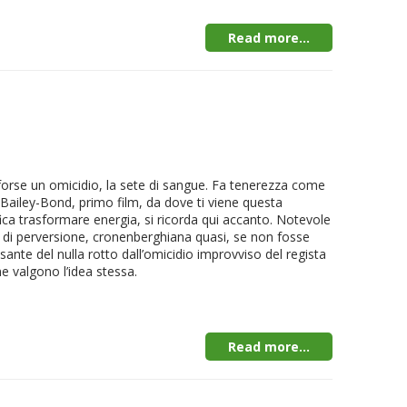
Read more...
 forse un omicidio, la sete di sangue. Fa tenerezza come
 Bailey-Bond, primo film, da dove ti viene questa
ica trasformare energia, si ricorda qui accanto. Notevole
ra di perversione, cronenberghiana quasi, se non fosse
esante del nulla rotto dall’omicidio improvviso del regista
ne valgono l’idea stessa.
Read more...