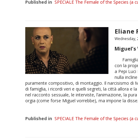
Published in
SPECIALE The Female of the Species (a cu
Eliane
Wednesday, 2
Miguel’s
Famiglia
con la propr
a Pepi Luci
nulla incli
puramente compositivo, di montaggio. Il narcisismo di Migu
di famiglia, i ricordi veri e quelli segreti, la città allora
nel racconto sessuale, le interviste, l’animazione, la pu
orgia (come forse Miguel vorrebbe), ma impone la dissezi
Published in
SPECIALE The Female of the Species (a cu