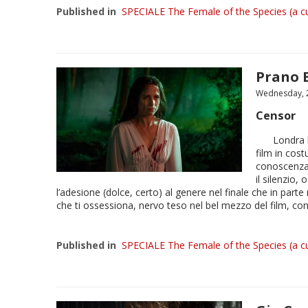
Published in
SPECIALE The Female of the Species (a cu
Prano 
Wednesday, 2
Censor
Londra 
film in cos
conoscenza 
il silenzio
l’adesione (dolce, certo) al genere nel finale che in parte
che ti ossessiona, nervo teso nel bel mezzo del film, con i
Published in
SPECIALE The Female of the Species (a cu