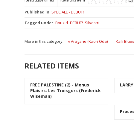
(0 vot
Published in
SPECIALE - DEBUT!
Tagged under
Bouzid
DEBUT!
Silvestri
More in this category:
« Aragane (Kaori Oda)
Kaili Blues
RELATED ITEMS
FREE PALESTINE (2) - Menus
LARRY
Plaisirs: Les Troisgors (Frederick
Wiseman)
Proces