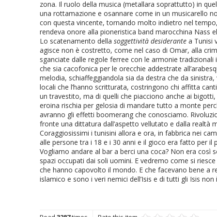
zona. Il ruolo della musica (metallara soprattutto) in que
una rottamazione e osannare come in un musicarello nos
con questa vincente, tornando molto indietro nel tempo,
rendeva onore alla pioneristica band marocchina Nass el 
Lo scatenamento della
soggettività desiderante
a Tunisi v
agisce non è costretto, come nel caso di Omar, alla crimin
sganciate dalle regole ferree con le armonie tradizional
che sia cacofonica per le orecchie addestrate all’arabes
melodia, schiaffeggiandola sia da destra che da sinistra
locali che l’hanno scritturata, costringono chi affitta ca
un travestito, ma di quelli che piacciono anche ai bigotti, 
eroina rischia per gelosia di mandare tutto a monte perché
avranno gli effetti boomerang che conosciamo. Rivoluzione.
fronte una dittatura dall’aspetto vellutato e dalla realtà
Coraggiosissimi i tunisini allora e ora, in fabbrica nei ca
alle persone tra i 18 e i 30 anni e il gioco era fatto per
Vogliamo andare al bar a berci una coca? Non era così se
spazi occupati dai soli uomini. E vedremo come si riesce a 
che hanno capovolto il mondo. E che facevano bene a repr
islamico e sono i veri nemici dell’Isis e di tutti gli Isis 
Read
3287
times
Rate this item