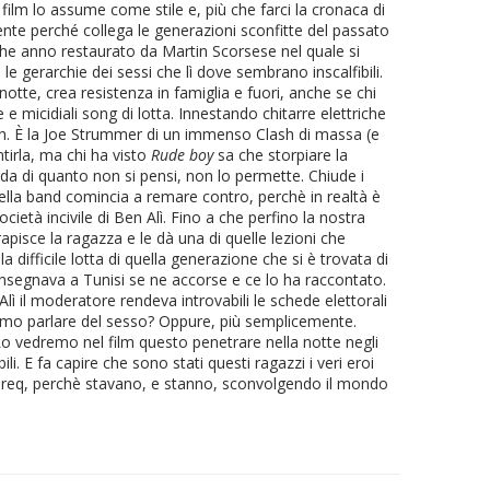
 film lo assume come stile e, più che farci la cronaca di
te perché collega le generazioni sconfitte del passato
che anno restaurato da Martin Scorsese nel quale si
gerarchie dei sessi che lì dove sembrano inscalfibili.
otte, crea resistenza in famiglia e fuori, anche se chi
e micidiali song di lotta. Innestando chitarre elettriche
jah. È la Joe Strummer di un immenso Clash di massa (e
tirla, ma chi ha visto
Rude boy
sa che storpiare la
da di quanto non si pensi, non lo permette. Chiude i
 della band comincia a remare contro, perchè in realtà è
ocietà incivile di Ben Alì. Fino a che perfino la nostra
apisce la ragazza e le dà una di quelle lezioni che
 difficile lotta di quella generazione che si è trovata di
e insegnava a Tunisi se ne accorse e ce lo ha raccontato.
Alì il moderatore rendeva introvabili le schede elettorali
ogliamo parlare del sesso? Oppure, più semplicemente.
Lo vedremo nel film questo penetrare nella notte negli
i. E fa capire che sono stati questi ragazzi i veri eroi
ashreq, perchè stavano, e stanno, sconvolgendo il mondo