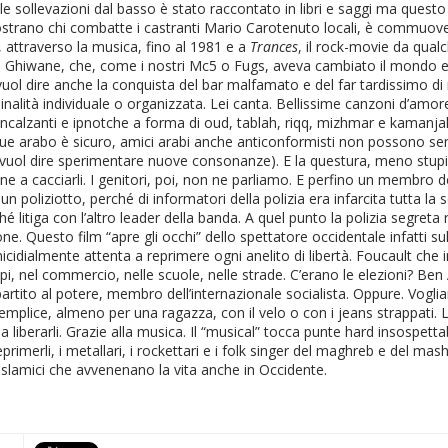
lle sollevazioni dal basso è stato raccontato in libri e saggi ma questo
trano chi combatte i castranti Mario Carotenuto locali, è commuoven
 attraverso la musica, fino al 1981 e a
Trances
, il rock-movie da qual
Ghiwane, che, come i nostri Mc5 o Fugs, aveva cambiato il mondo e le 
uol dire anche la conquista del bar malfamato e del far tardissimo di n
alità individuale o organizzata. Lei canta. Bellissime canzoni d’amore 
i incalzanti e ipnotche a forma di oud, tablah, riqq, mizhmar e kaman
que arabo è sicuro, amici arabi anche anticonformisti non possono sen
, vuol dire sperimentare nuove consonanze). E la questura, meno stupi
ntine a cacciarli. I genitori, poi, non ne parliamo. E perfino un membro
un poliziotto, perché di informatori della polizia era infarcita tutta la s
 litiga con l’altro leader della banda. A quel punto la polizia segreta r
 Questo film “apre gli occhi” dello spettatore occidentale infatti sulla
 micidialmente attenta a reprimere ogni anelito di libertà. Foucault ch
mpi, nel commercio, nelle scuole, nelle strade. C’erano le elezioni? Ben 
 il partito al potere, membro dell’internazionale socialista. Oppure. V
mplice, almeno per una ragazza, con il velo o con i jeans strappati. 
liberarli. Grazie alla musica. Il “musical” tocca punte hard insospettabil
imerli, i metallari, i rockettari e i folk singer del maghreb e del m
non islamici che avvenenano la vita anche in Occidente.