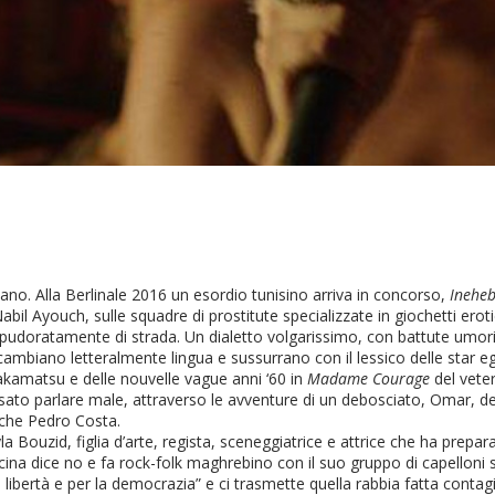
ano. Alla Berlinale 2016 un esordio tunisino arriva in concorso,
Ineheb
bil Ayouch, sulle squadre di prostitute specializzate in giochetti erotic
pudoratamente di strada. Un dialetto volgarissimo, con battute umoris
mbiano letteralmente lingua e sussurrano con il lessico delle star eg
Wakamatsu e delle nouvelle vague anni ‘60 in
Madame Courage
del veter
 osato parlare male, attraverso le avventure di un debosciato, Omar,
che Pedro Costa.
la Bouzid, figlia d’arte, regista, sceneggiatrice e attrice che ha prepa
na dice no e fa rock-folk maghrebino con il suo gruppo di capelloni sfro
 libertà e per la democrazia” e ci trasmette quella rabbia fatta contagi