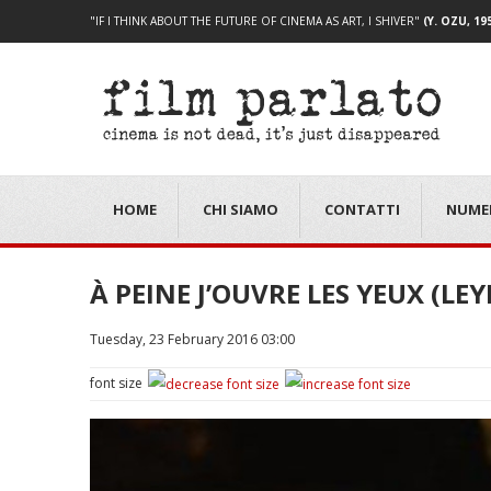
"IF I THINK ABOUT THE FUTURE OF CINEMA AS ART, I SHIVER"
(Y. OZU, 19
HOME
CHI SIAMO
CONTATTI
NUME
À PEINE J’OUVRE LES YEUX (LE
Tuesday, 23 February 2016 03:00
font size