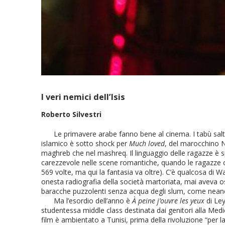
I veri nemici dell’Isis
Roberto Silvestri
Le primavere arabe fanno bene al cinema. I tabù salt
islamico è sotto shock per
Much loved
, del marocchino Na
maghreb che nel mashreq. Il linguaggio delle ragazze è s
carezzevole nelle scene romantiche, quando le ragazze ca
569 volte, ma qui la fantasia va oltre). C’è qualcosa di 
onesta radiografia della società martoriata, mai aveva
baracche puzzolenti senza acqua degli slum, come nean
Ma l’esordio dell’anno è
À peine j’ouvre les yeux
di Ley
studentessa middle class destinata dai genitori alla Medici
film è ambientato a Tunisi, prima della rivoluzione “per la