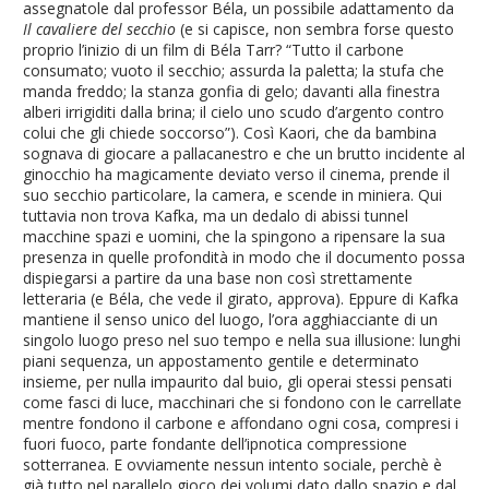
assegnatole dal professor Béla, un possibile adattamento da
Il cavaliere del secchio
(e si capisce, non sembra forse questo
proprio l’inizio di un film di Béla Tarr? “Tutto il carbone
consumato; vuoto il secchio; assurda la paletta; la stufa che
manda freddo; la stanza gonfia di gelo; davanti alla finestra
alberi irrigiditi dalla brina; il cielo uno scudo d’argento contro
colui che gli chiede soccorso”). Così Kaori, che da bambina
sognava di giocare a pallacanestro e che un brutto incidente al
ginocchio ha magicamente deviato verso il cinema, prende il
suo secchio particolare, la camera, e scende in miniera. Qui
tuttavia non trova Kafka, ma un dedalo di abissi tunnel
macchine spazi e uomini, che la spingono a ripensare la sua
presenza in quelle profondità in modo che il documento possa
dispiegarsi a partire da una base non così strettamente
letteraria (e Béla, che vede il girato, approva). Eppure di Kafka
mantiene il senso unico del luogo, l’ora agghiacciante di un
singolo luogo preso nel suo tempo e nella sua illusione: lunghi
piani sequenza, un appostamento gentile e determinato
insieme, per nulla impaurito dal buio, gli operai stessi pensati
come fasci di luce, macchinari che si fondono con le carrellate
mentre fondono il carbone e affondano ogni cosa, compresi i
fuori fuoco, parte fondante dell’ipnotica compressione
sotterranea. E ovviamente nessun intento sociale, perchè è
già tutto nel parallelo gioco dei volumi dato dallo spazio e dal