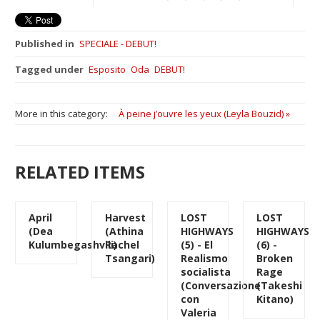
Published in
SPECIALE - DEBUT!
Tagged under
Esposito
Oda
DEBUT!
More in this category:
À peine j’ouvre les yeux (Leyla Bouzid) »
RELATED ITEMS
April
Harvest
LOST
LOST
(Dea
(Athina
HIGHWAYS
HIGHWAYS
Kulumbegashvili)
Rachel
(5) - El
(6) -
Tsangari)
Realismo
Broken
socialista
Rage
(Conversazione
(Takeshi
con
Kitano)
Valeria