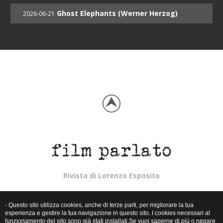
Ghost Elephants (Werner Herzog)
2026-06-21
Rivista di Lorenzo Esposito
Copyright © 2015 - 2026
- Questo sito utilizza cookies, anche di terze parti, per migliorare la tua
esperienza e gestire la tua navigazione in questo sito. I cookies necessari al
Webmaster:
Skillweb.net
funzionamento del sito sono già stati installati.Se vuoi saperne di più o negare