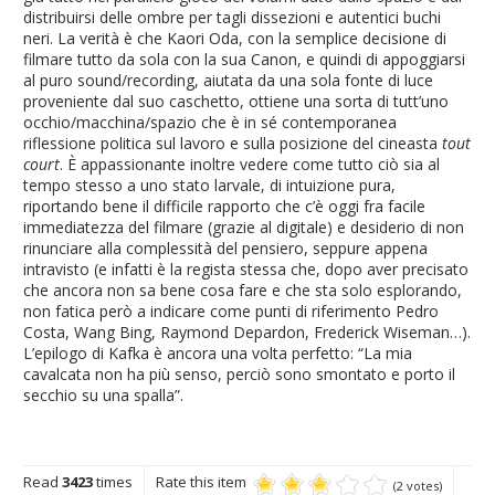
distribuirsi delle ombre per tagli dissezioni e autentici buchi
neri. La verità è che Kaori Oda, con la semplice decisione di
filmare tutto da sola con la sua Canon, e quindi di appoggiarsi
al puro sound/recording, aiutata da una sola fonte di luce
proveniente dal suo caschetto, ottiene una sorta di tutt’uno
occhio/macchina/spazio che è in sé contemporanea
riflessione politica sul lavoro e sulla posizione del cineasta
tout
court
. È appassionante inoltre vedere come tutto ciò sia al
tempo stesso a uno stato larvale, di intuizione pura,
riportando bene il difficile rapporto che c’è oggi fra facile
immediatezza del filmare (grazie al digitale) e desiderio di non
rinunciare alla complessità del pensiero, seppure appena
intravisto (e infatti è la regista stessa che, dopo aver precisato
che ancora non sa bene cosa fare e che sta solo esplorando,
non fatica però a indicare come punti di riferimento Pedro
Costa, Wang Bing, Raymond Depardon, Frederick Wiseman…).
L’epilogo di Kafka è ancora una volta perfetto: “La mia
cavalcata non ha più senso, perciò sono smontato e porto il
secchio su una spalla”.
Read
3423
times
Rate this item
(2 votes)