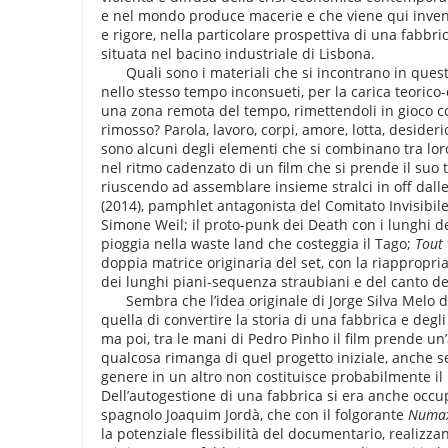
e nel mondo produce macerie e che viene qui inven
e rigore, nella particolare prospettiva di una fabbric
situata nel bacino industriale di Lisbona.
Quali sono i materiali che si incontrano in questo f
nello stesso tempo inconsueti, per la carica teorico
una zona remota del tempo, rimettendoli in gioco c
rimosso? Parola, lavoro, corpi, amore, lotta, desider
sono alcuni degli elementi che si combinano tra lo
nel ritmo cadenzato di un film che si prende il suo 
riuscendo ad assemblare insieme stralci in off dall
(2014), pamphlet antagonista del Comitato Invisibile, 
Simone Weil; il proto-punk dei Death con i lunghi de
pioggia nella waste land che costeggia il Tago;
Tout 
doppia matrice originaria del set, con la riappropriaz
dei lunghi piani-sequenza straubiani e del canto del
Sembra che l’idea originale di Jorge Silva Melo da
quella di convertire la storia di una fabbrica e degli
ma poi, tra le mani di Pedro Pinho il film prende un
qualcosa rimanga di quel progetto iniziale, anche se
genere in un altro non costituisce probabilmente il 
Dell’autogestione di una fabbrica si era anche occup
spagnolo Joaquim Jordà, che con il folgorante
Numax
la potenziale flessibilità del documentario, realizz