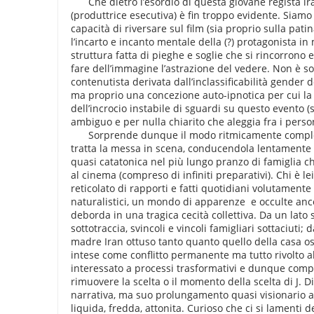
Che dietro l’esordio di questa giovane regista i
(produttrice esecutiva) è fin troppo evidente. Siamo 
capacità di riversare sul film (sia proprio sulla pat
l’incarto e incanto mentale della (?) protagonista i
struttura fatta di pieghe e soglie che si rincorrono
fare dell’immagine l’astrazione del vedere. Non è 
contenutista derivata dall’inclassificabilità gender d
ma proprio una concezione auto-ipnotica per cui la fi
dell’incrocio instabile di sguardi su questo evento (s
ambiguo e per nulla chiarito che aleggia fra i perso
Sorprende dunque il modo ritmicamente compl
tratta la messa in scena, conducendola lentamente 
quasi catatonica nel più lungo pranzo di famiglia 
al cinema (compreso di infiniti preparativi). Chi è
reticolato di rapporti e fatti quotidiani volutamente 
naturalistici, un mondo di apparenze e occulte anc
deborda in una tragica cecità collettiva. Da un lato
sottotraccia, svincoli e vincoli famigliari sottaciuti; d
madre Iran ottuso tanto quanto quello della casa os
intese come conflitto permanente ma tutto rivolto al
interessato a processi trasformativi e dunque com
rimuovere la scelta o il momento della scelta di J. 
narrativa, ma suo prolungamento quasi visionario 
liquida, fredda, attonita. Curioso che ci si lamenti 