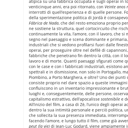
atipica su una fabbrica occupata e sugli operai in lot
venticinque anni, era poi ritornato, con
Veinte anos 
interrotti di quell’esperienza e di quelle persone. 
della sperimentazione politica di Jordà è consape
F
ábrica de Nada
, che del resto emoziona proprio pe
ne sostiene la struttura, quel cortocircuito che ris
continuamente la vita, l’amore, con il lavoro, che s
segno nel paesaggio e scena dominante e primaria, a
industriali che si vedono profilarsi fuori dalle finest
operai, per proseguire oltre nel defilè di capannoni,
fabbriche che penetrano fin dentro la città, con il l
lavoro e di morte. Quanti paesaggi sfigurati come qu
con le case e con i fabbricati industriali, esistono
spettrali e in dismissione, non solo in Portogallo, m
Piombino, a Porto Marghera, e oltre? Uno dei punti 
consiste proprio nel dare spazio a queste immagin
confluiscono in un inventario impressionante e brut
luoghi e, conseguentemente, delle persone, osserv
capitalismo estrattivo, dell’apocalisse
sostenibile
e de
All’inizio del film, a casa di Zè, l’unico degli operai 
dentro la sua intimità personale e perciò politica, u
che sollecita la sua presenza immediata, interromp
facendo l’amore, e lungo tutto il film, come già avve
peut (la vie)
di Jean-Luc Godard, viene ampiamente 