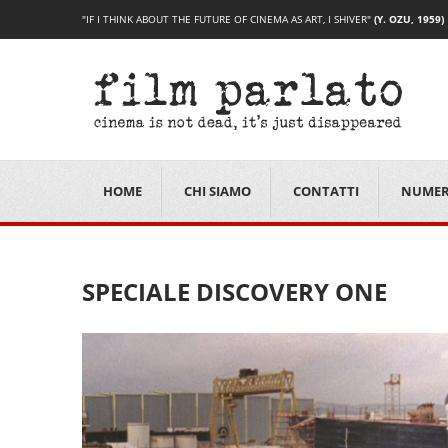
"IF I THINK ABOUT THE FUTURE OF CINEMA AS ART, I SHIVER"
(Y. OZU, 1959)
HOME
CHI SIAMO
CONTATTI
NUMER
SPECIALE DISCOVERY ONE