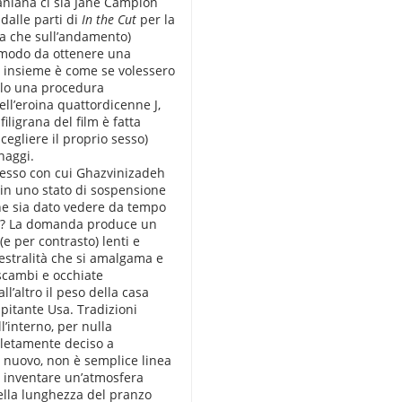
raniana ci sia Jane Campion
dalle parti di
In the
Cut
per la
ina che sull’andamento)
n modo da ottenere una
 e insieme è come se volessero
solo una procedura
ell’eroina quattordicenne J,
ligrana del film è fatta
cegliere il proprio sesso)
naggi.
esso con cui Ghazvinizadeh
in uno stato di sospensione
che sia dato vedere da tempo
 lei? La domanda produce un
(e per contrasto) lenti e
estralità che si amalgama e
 scambi e occhiate
all’altro il peso della casa
pitante Usa. Tradizioni
l’interno, per nulla
pletamente deciso a
Di nuovo, non è semplice linea
a inventare un’atmosfera
della lunghezza del pranzo