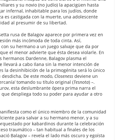
iliares y su novio (no judío) la apacigüen hasta
ar infernal, inhabitable para los judíos, donde
a es castigada con la muerte, una adolescente
idad al presumir de su libertad.
setta rusa de Balagov aparece por primera vez en
esión más incómoda de toda cinta. Así,
 con su hermano a un juego salvaje que da por
que el menor advierte que ésta desea violarle. En
os hermanos Dardenne, Balagov plasma el
e llevará a cabo Ilana sin la menor intención de
ues la desinhibición de la primogénita será lo único
su desdicha. De este modo,
Closeness
deviene un
ercanía’ tomando su título original (
Tesnota
) –.
urov, esta deslumbrante ópera prima narra el
 que despliega todo su poder para ayudar a otro
e manifiesta como el único miembro de la comunidad
ficiente para salvar a su hermano menor, y a su
orquestado por kabardinos durante la celebración
eso traumático – tan habitual a finales de los
ació Balagov – revela el lado más oscuro y egoísta