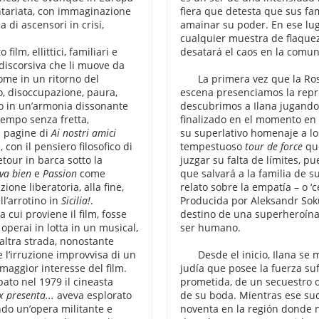
tariata, con immaginazione
fiera que detesta que sus fam
a di ascensori in crisi,
amainar su poder. En ese lug
cualquier muestra de flaquez
ilm, ellittici, familiari e
desatará el caos en la comun
-discorsiva che li muove da
ome in un ritorno del
La primera vez que la Ro
io, disoccupazione, paura,
escena presenciamos la repr
ro in un’armonia dissonante
descubrimos a Ilana jugando
tempo senza fretta,
finalizado en el momento en 
e pagine di
Ai nostri amici
su superlativo homenaje a l
con il pensiero filosofico di
tempestuoso
tour de force
qu
tour in barca sotto la
juzgar su falta de límites, p
va bien
e
Passion
come
que salvará a la familia de 
ione liberatoria, alla fine,
relato sobre la empatía – o ‘c
l’arrotino in
Sicilia!
.
Producida por Aleksandr Sok
 cui proviene il film, fosse
destino de una superheroína
 operai in lotta in un musical,
ser humano.
’altra strada, nonostante
 l’irruzione improvvisa di un
Desde el inicio, Ilana s
maggior interesse del film.
judía que posee la fuerza su
ato nel 1979 il cineasta
prometida, de un secuestro 
 presenta...
aveva esplorato
de su boda. Mientras ese suc
ando un’opera militante e
noventa en la región donde n