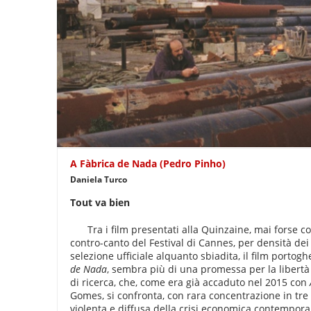
A Fàbrica de Nada (Pedro Pinho)
Daniela Turco
Tout va bien
Tra i film presentati alla Quinzaine, mai forse 
contro-canto del Festival di Cannes, per densità dei 
selezione ufficiale alquanto sbiadita, il film portog
de Nada
, sembra più di una promessa per la libertà
di ricerca, che, come era già accaduto nel 2015 con
Gomes, si confronta, con rara concentrazione in tre 
violenta e diffusa della crisi economica contempor