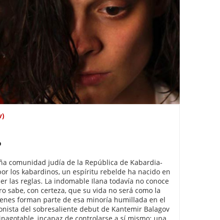
v)
o
ña comunidad judía de la República de Kabardia-
por los kabardinos, un espíritu rebelde ha nacido en
per las reglas. La indomable Ilana todavía no conoce
ro sabe, con certeza, que su vida no será como la
ienes forman parte de esa minoría humillada en el
onista del sobresaliente debut de Kantemir Balagov
inagotable, incapaz de controlarse a sí mismo; una