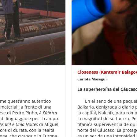
Closeness (Kantemir Balago
Carlota Moseguí
La superheroína del Cáucas
come quest’anno autentico
En el seno de una peque
materiali, a fronte di una
Balkaria, denigrada a diario 
hese di Pedro Pinho,
A F
ábrica
la capital, Nalchik, para rom
 di linguaggio e per il campo
la magnitud de su fuerza. Pe
As Mil e Uma Noites
di Miguel
titánica supervivencia de qu
ore di durata, con la realtà
norte del Cáucaso. La protag
anea, che ovunque in Europa
es un ser de una intensidad 