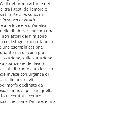
 Weil nel primo volume dei
e, tra i gesti dell’amore e
pert in
Passion
, sono, in
la stessa intensità
.
e alla luce e a un’analisi
quello di liberare ancora una
 non-attori del film sono
n cui i singoli raccontano la
re una esemplificazione
, quanto nei discorsi più
alizzazione, sulla situazione
su sparizione del lavoro,
iazzati di fronte a un lessico
iede invece con urgenza di
a delle nostre vite.
polimorfo declinato da
ada,
si muove però in quella
lotta continua contro la
ioia, che, come l’amore, è una