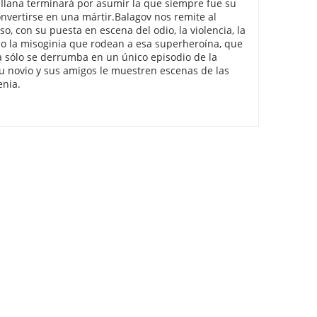
 Ilana terminará por asumir la que siempre fue su
vertirse en una mártir.Balagov nos remite al
, con su puesta en escena del odio, la violencia, la
o o la misoginia que rodean a esa superheroína, que
a sólo se derrumba en un único episodio de la
u novio y sus amigos le muestren escenas de las
enia.