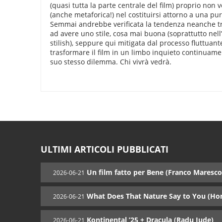
(quasi tutta la parte centrale del film) proprio non 
(anche metaforica!) nel costituirsi attorno a una pu
Semmai andrebbe verificata la tendenza neanche tr
ad avere uno stile, cosa mai buona (soprattutto nell
stilish), seppure qui mitigata dal processo fluttuante
trasformare il film in un limbo inquieto continuame
suo stesso dilemma. Chi vivrà vedrà.
ULTIMI ARTICOLI PUBBLICATI
Un film fatto per Bene (Franco Maresco
2026-06-21
What Does That Nature Say to You (Ho
2026-06-21
Kontinental ’25 + Dracula (Radu Jude)
2026-06-21