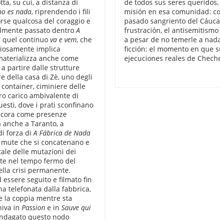
ta, su cui, a distanza di
de todos sus seres queridos,
no es nada
, riprendendo i fili
misión en esa comunidad: con
Forse qualcosa del coraggio e
pasado sangriento del Cáucaso
volmente passato dentro
A
frustración, el antisemitism
r quel continuo
va e vem
, che
a pesar de no temerle a nad
chiosamente implica
ficción: el momento en que s
i materializza anche come
ejecuciones reales de Chech
 partire dalle strutture
re della casa di Zè, uno degli
 container, ciminiere delle
oro carico ambivalente di
esti, dove i prati sconfinano
 ancora come presenze
a anche a Taranto, a
di forza di
A F
ábrica de Nada
i mute che si concatenano e
ale delle mutazioni dei
ate nel tempo fermo del
lla crisi permanente.
ad essere seguito e filmato fin
na telefonata dalla fabbrica,
e la coppia mentre sta
niva in
Passion
e in
Sauve qui
indagato questo nodo