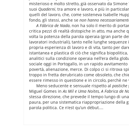
misterioso e molto stretto, già osservato da Simone
suoi
Quaderni
, tra amore e lavoro, e più in particolar
quelli del lavoro, che, come sosteneva Isabelle Hup
fondo, gli stessi, anche se
non hanno necessariamente 
A F
ábrica de Nada
, non ha solo il merito di portar
critica pezzi di realtà distopiche in atto, ma anche 
volta la potenza della parola operaia (gran parte dei
lavoratori industriali), tanto nelle lunghe sequenze i
propria esperienza di lavoro e di vita, tanto per da
istantanea e plastica di ciò che significa biopolitica
analitici sulla condizione operaia nell’era della glob
sociale oggi in Portogallo, in un rapido avvitamento 
povertà, alienazione, merce. Di colpo ci si ritrova sp
troppo in fretta derubricato come obsoleto, che ch
essere rimesso in questione e in circolo, perchè ne v
Meno seducente e sensuale rispetto al
pastiche
Miguel Gomes in
As Mil e Uma Noites, A Fabrica de N
stessa direzione, che prevede il tempo lungo di una 
paura, per una sistematica riappropriazione della g
parola politica. Ce n’est qu’un début....