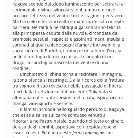
Kaguya scende dal globo luminescente per sottrarsi al
cerimoniale divino, svincolarsi dal tempo eterno e
provare l’ebrezza del vento e delle stagioni, per vivere.
Ma tra cielo e terra, irrealtà e materia, c’è solo un’esile
barriera. Né l’aldilà né l’aldiqua garantiranno felicità
alla principessa caduta dalle nuvole, circondata da
bramosie sessuali, rapacità e aspiranti mariti insulsi e
coronati ai quali chiede pegni d’amore introvabili: la
sacra ciotola di Buddha, il ramo di un albero d’oro, la
pelle di un topo di fuoco cinese, il ciondolo di un
drago, la conchiglia nascosta nel ventre di una
rondine.
L’inchiostro di china torna a recintare l’immagine,
la zona bianca si restringe. E alla ricerca della frattura
tra sogno e il suo rovescio, flebile passaggio di libertà,
fuori dalla tradizione e dal presente, Takahata si
allontana dalle tante versioni della fiaba ispiratrice di
manga, videogiochi e serie tv.
Il film si inchioda nello sguardo perduto di Kaguya
che esita a salire sul carro sontuoso venuto a
riportarla nell'astro natale, quando nel testo originale,
delusa dagli uomini, aspettava con trepidazione gli
esseri celesti. Ed è in questo
fermo immagine
che