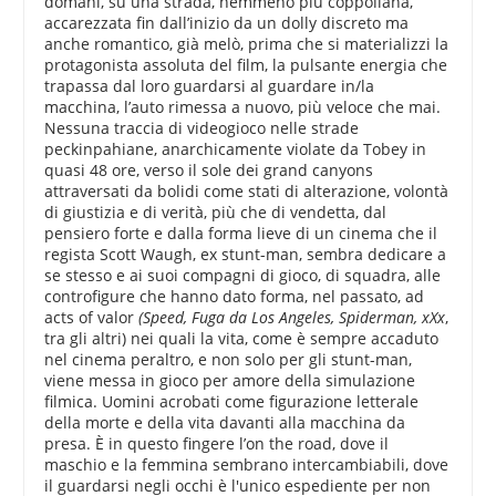
domani, su una strada, nemmeno più coppoliana,
accarezzata fin dall’inizio da un dolly discreto ma
anche romantico, già melò, prima che si materializzi la
protagonista assoluta del film, la pulsante energia che
trapassa dal loro guardarsi al guardare in/la
macchina, l’auto rimessa a nuovo, più veloce che mai.
Nessuna traccia di videogioco nelle strade
peckinpahiane, anarchicamente violate da Tobey in
quasi 48 ore, verso il sole dei grand canyons
attraversati da bolidi come stati di alterazione, volontà
di giustizia e di verità, più che di vendetta, dal
pensiero forte e dalla forma lieve di un cinema che il
regista Scott Waugh, ex stunt-man, sembra dedicare a
se stesso e ai suoi compagni di gioco, di squadra, alle
controfigure che hanno dato forma, nel passato, ad
acts of valor
(Speed, Fuga da Los Angeles, Spiderman, xXx
,
tra gli altri) nei quali la vita, come è sempre accaduto
nel cinema peraltro, e non solo per gli stunt-man,
viene messa in gioco per amore della simulazione
filmica. Uomini acrobati come figurazione letterale
della morte e della vita davanti alla macchina da
presa. È in questo fingere l’on the road, dove il
maschio e la femmina sembrano intercambiabili, dove
il guardarsi negli occhi è l'unico espediente per non