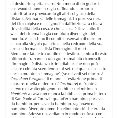
al desiderio spettacolare. Non meno di un godard,
eastwood si pone in regia raffinando il proprio
autoritratto e provocando gli altri col gioco della
distanza/vicinanza delle immagini. La purezza nera
del film colpisce nel segno: fin dall’inizio sarà chiara
l’invisibilità della cosa, e che la cosa è l’invisibile. Il
west del cinema ha già compiuto diversi giri del
mondo. Al cecchino il compito insensato di dare un
senso alla singola pallottola, nella redroom della sua
arma si forma e si disfa l’immagine di morte.
Mediatore fatale tra un dio e il destino, sembra il resto
ultimo dell’umano in una guerra mai più riconoscibile.
L’immagine è distanza irrimediabile, che non può
essere colmata scendendo sul set, nel qual caso sei tu
stesso mutato in ‘immagine’; (‘se mi vedi sei morto’;
A
Casa dopo l’uragano
di minnelli, l’esitazione prima di
sparare, quella di deniro (
Il Cacciatore
) di fronte al
cervo; o di walterpidgeon con hitler nel mirino in
ManHunt
; a casa non manca la bibbia, la prima lettera
di San Paolo ai Corinzi –quand’ero bambino, parlavo
da bambino, pensavo da bambino, ragionavo da
bambino. Divenuto uomo, ho eliminato ciò che era da
bambino. Adesso noi vediamo in modo confuso, come