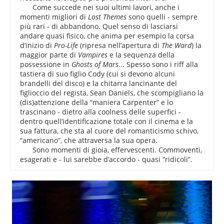
Come succede nei suoi ultimi lavori, anche i
momenti migliori di
Lost Themes
sono quelli - sempre
più rari - di abbandono. Quel senso di lasciarsi
andare quasi fisico, che anima per esempio la corsa
d’inizio di
Pro-Life
(ripresa nell’apertura di
The Ward
) la
maggior parte di
Vampires
e la sequenza della
possessione in
Ghosts of Mars
... Spesso sono i riff alla
tastiera di suo figlio Cody (cui si devono alcuni
brandelli del disco) e la chitarra lancinante del
figlioccio del regista, Sean Daniels, che scompigliano la
(dis)attenzione della “maniera Carpenter” e lo
trascinano - dietro alla coolness delle superfici -
dentro quell’identificazione totale con il cinema e la
sua fattura, che sta al cuore del romanticismo schivo,
“americano”, che attraversa la sua opera.
Sono momenti di gioia, effervescenti. Commoventi,
esagerati e - lui sarebbe d’accordo - quasi “ridicoli”.