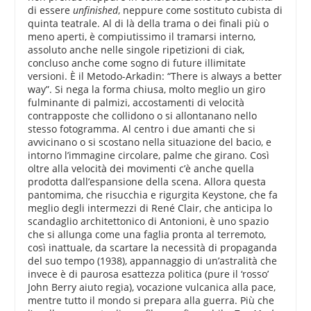
di essere
unfinished
, neppure come sostituto cubista di
quinta teatrale. Al di là della trama o dei finali più o
meno aperti, è compiutissimo il tramarsi interno,
assoluto anche nelle singole ripetizioni di ciak,
concluso anche come sogno di future illimitate
versioni. È il Metodo-Arkadin: “There is always a better
way”. Si nega la forma chiusa, molto meglio un giro
fulminante di palmizi, accostamenti di velocità
contrapposte che collidono o si allontanano nello
stesso fotogramma. Al centro i due amanti che si
avvicinano o si scostano nella situazione del bacio, e
intorno l’immagine circolare, palme che girano. Così
oltre alla velocità dei movimenti c’è anche quella
prodotta dall’espansione della scena. Allora questa
pantomima, che risucchia e rigurgita Keystone, che fa
meglio degli intermezzi di René Clair, che anticipa lo
scandaglio architettonico di Antonioni, è uno spazio
che si allunga come una faglia pronta al terremoto,
così inattuale, da scartare la necessità di propaganda
del suo tempo (1938), appannaggio di un’astralità che
invece è di paurosa esattezza politica (pure il ‘rosso’
John Berry aiuto regia), vocazione vulcanica alla pace,
mentre tutto il mondo si prepara alla guerra. Più che