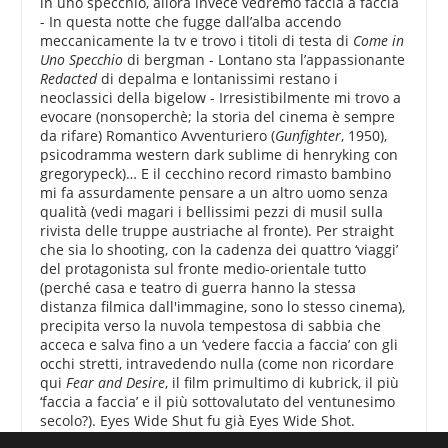
in uno specchio, allora invece vedremo faccia a faccia
- In questa notte che fugge dall’alba accendo
meccanicamente la tv e trovo i titoli di testa di
Come in
Uno Specchio
di bergman - Lontano sta l’appassionante
Redacted
di depalma e lontanissimi restano i
neoclassici della bigelow - Irresistibilmente mi trovo a
evocare (nonsoperchè; la storia del cinema è sempre
da rifare) Romantico Avventuriero (
Gunfighter
, 1950),
psicodramma western dark sublime di henryking con
gregorypeck)… E il cecchino record rimasto bambino
mi fa assurdamente pensare a un altro uomo senza
qualità (vedi magari i bellissimi pezzi di musil sulla
rivista delle truppe austriache al fronte). Per straight
che sia lo shooting, con la cadenza dei quattro ‘viaggi’
del protagonista sul fronte medio-orientale tutto
(perché casa e teatro di guerra hanno la stessa
distanza filmica dall'immagine, sono lo stesso cinema),
precipita verso la nuvola tempestosa di sabbia che
acceca e salva fino a un ‘vedere faccia a faccia’ con gli
occhi stretti, intravedendo nulla (come non ricordare
qui
Fear and Desire
, il film primultimo di kubrick, il più
‘faccia a faccia’ e il più sottovalutato del ventunesimo
secolo?). Eyes Wide Shut fu già Eyes Wide Shot.