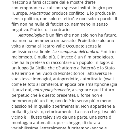
riescono a farsi cacciare dalle mostre d’arte
contemporanea a cui sono spesso invitati in giro per
l’Europa.
Malastrada
produce conflitto. E lo produce in
senso politico, non solo ‘estetico’, e non solo a parole. Il
film non ha nulla di feticistico, nemmeno in senso
negativo. Piuttosto il contrario.
Antropologhia
è un film che non solo non ha futuro,
ma non ha nemmeno un passato. Proiettato solo una
volta a Roma al Teatro Valle Occupato senza la
bellissima ora finale,
La scomparsa dell'ombra
. Finì lì in
malomodo. E nulla più. E invece è un film prodigioso,
che ha la pretesa di raccontare un popolo - il logos di
un luogo (la Sicilia che c’è attorno a Paternò e lo Stato
a Palermo e nei vuoti di Montecitorio) - attraverso le
sue stesse immagini, autoprodotte, autoritratte (ovali,
come le foto al cimitero), in epoca pre-smartphone (già
lì, anzi qui,
antropologicamente
, a segnare quel futuro
perpetuo che è questo presente). E forse non è
nemmeno più un film, non lo è in senso più o meno
classico né in quello ‘sperimentale’. Non appartiene a
nulla di già visto, retoricamente. La cosa che gli va più
vicino è il flusso televisivo da una parte, una sorta di
montaggio automatico, per schegge, di durata
variabilissima, letteralmente fuoritempo (anche e