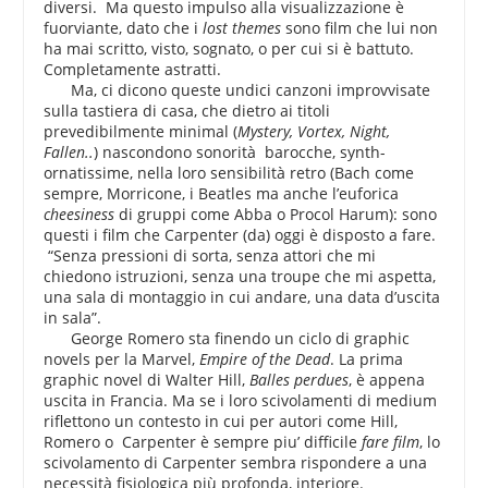
diversi. Ma questo impulso alla visualizzazione è
fuorviante, dato che i
lost themes
sono film che lui non
ha mai scritto, visto, sognato, o per cui si è battuto.
Completamente astratti.
Ma, ci dicono queste undici canzoni improvvisate
sulla tastiera di casa, che dietro ai titoli
prevedibilmente minimal (
Mystery, Vortex, Night,
Fallen..
) nascondono sonorità barocche, synth-
ornatissime, nella loro sensibilità retro (Bach come
sempre, Morricone, i Beatles ma anche l’euforica
cheesiness
di gruppi come Abba o Procol Harum): sono
questi i film che Carpenter (da) oggi è disposto a fare.
“Senza pressioni di sorta, senza attori che mi
chiedono istruzioni, senza una troupe che mi aspetta,
una sala di montaggio in cui andare, una data d’uscita
in sala”.
George Romero sta finendo un ciclo di graphic
novels per la Marvel,
Empire of the Dead
. La prima
graphic novel di Walter Hill,
Balles perdues
, è appena
uscita in Francia. Ma se i loro scivolamenti di medium
riflettono un contesto in cui per autori come Hill,
Romero o Carpenter è sempre piu’ difficile
fare film
, lo
scivolamento di Carpenter sembra rispondere a una
necessità fisiologica più profonda, interiore.