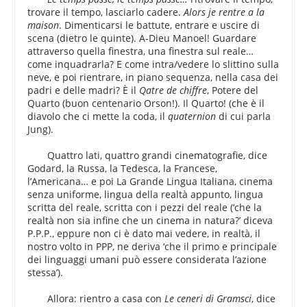
trovare il tempo, lasciarlo cadere.
Alors je rentre a la
maison
. Dimenticarsi le battute, entrare e uscire di
scena (dietro le quinte). A-Dieu Manoel! Guardare
attraverso quella finestra, una finestra sul reale…
come inquadrarla? E come intra/vedere lo slittino sulla
neve, e poi rientrare, in piano sequenza, nella casa dei
padri e delle madri? È il
Qatre de chiffre
, Potere del
Quarto (buon centenario Orson!). Il Quarto! (che è il
diavolo che ci mette la coda, il
quaternion
di cui parla
Jung).
Quattro lati, quattro grandi cinematografie, dice
Godard, la Russa, la Tedesca, la Francese,
l’Americana… e poi La Grande Lingua Italiana, cinema
senza uniforme, lingua della realtà appunto, lingua
scritta del reale, scritta con i pezzi del reale (‘che la
realtà non sia infine che un cinema in natura?’ diceva
P.P.P., eppure non ci è dato mai vedere, in realtà, il
nostro volto in PPP, ne deriva ‘che il primo e principale
dei linguaggi umani può essere considerata l’azione
stessa’).
Allora: rientro a casa con
Le ceneri di Gramsci
, dice