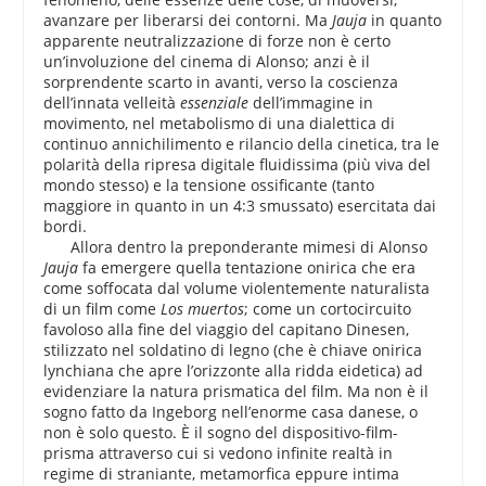
avanzare per liberarsi dei contorni. Ma
Jauja
in quanto
apparente neutralizzazione di forze non è certo
un’involuzione del cinema di Alonso; anzi è il
sorprendente scarto in avanti, verso la coscienza
dell’innata velleità
essenziale
dell’immagine in
movimento, nel metabolismo di una dialettica di
continuo annichilimento e rilancio della cinetica, tra le
polarità della ripresa digitale fluidissima (più viva del
mondo stesso) e la tensione ossificante (tanto
maggiore in quanto in un 4:3 smussato) esercitata dai
bordi.
Allora dentro la preponderante mimesi di Alonso
Jauja
fa emergere quella tentazione onirica che era
come soffocata dal volume violentemente naturalista
di un film come
Los muertos
; come un cortocircuito
favoloso alla fine del viaggio del capitano Dinesen,
stilizzato nel soldatino di legno (che è chiave onirica
lynchiana che apre l’orizzonte alla ridda eidetica) ad
evidenziare la natura prismatica del film. Ma non è il
sogno fatto da Ingeborg nell’enorme casa danese, o
non è solo questo. È il sogno del dispositivo-film-
prisma attraverso cui si vedono infinite realtà in
regime di straniante, metamorfica eppure intima