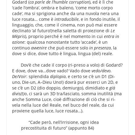
Godard (
ca parle de l’humble corruption
), ed è lì che
‘cade l’ombra’, ombra e baleno, ‘come morto corpo
cade’, ma si sprigiona anche da una nuvola nera una
luce rosata… come è
intraducibile
, e in fondo inutile, il
linguaggio, che, come il cinema, non può mai essere
declinato ‘al futuro’(nella saletta di proiezione di
Le
Mèpris
), proprio perché è nel momento in cui
entra in
azione
: qualcosa nonostante tutto ‘accade’, è un
continuo
avvenire
che può essere solo
in presenza
, la
dove si dice, dove tutto è lingua, lingua (del) reale.
Dov’è che cade il corpo (ri-preso a volo) di Godard?
E dove, dove va…dove vado? Vado dove
vedo/devo.
De/Voir
: splendida
diplopia
, e certo se c’è un D1 (Di-
uno, Die-un, A–Dieu Uno!) dovrà pur esserci un 2D, e
se c’è un D2 (dio doppio, demiurgo), dimidiato e
già
divis(t)o
, ci sarà un 3D tra/lasciato, somma inutilità (ma
anche Somma Luce, cioè diffrazione di ciò che si ri-
vela nella luce del Reale, nel buco del reale, da cui
proviene quella luce, luce rosata…).
“Cade però, nell’irrisione, ogni idea
precostituita di futuro” (appunto 84)