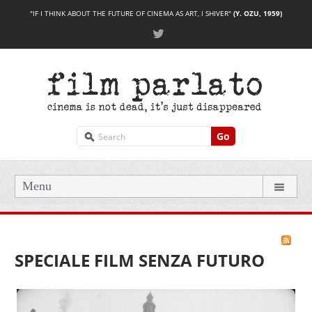
"IF I THINK ABOUT THE FUTURE OF CINEMA AS ART, I SHIVER"
(Y. OZU, 1959)
Go
Menu
SPECIALE FILM SENZA FUTURO