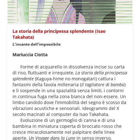
La storia della principessa splendente (Isao
Takahata)
L’incanto dell’impossibile
Mariuccia Ciotta
Forme di acquarello in dissolvenza incise su carta
di riso, fluttuanti e irrequiete,
La storia della principessa
splendente
(Kaguya-hime no monogatari) cattura i
fantasmi della favola millenaria (
Il tagliatore di bambù
)
e li sospende in una spazialità senza limiti, i contorni
in continua fuga nella zona bianca del non-essere. Un
limbo candido dove l’immobilità del segno è scosso da
vibrazioni acustiche e sensoriali. Ideogrammi del X
secolo macinati al computer da Isao Takahata.
Evoluzione di un germoglio di canna e di una
bambina in miniatura coperta di broccato rosso che
cresce miracolosamente nel palpitare delle linee
aperte.
Un Voyage dans la Lune
in senso inverso.