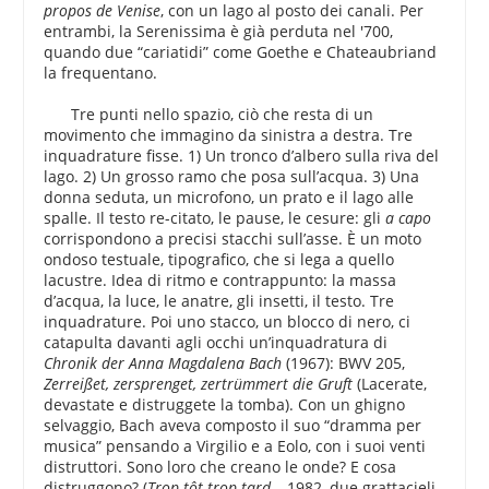
propos de Venise
, con un lago al posto dei canali. Per
entrambi, la Serenissima è già perduta nel '700,
quando due “cariatidi” come Goethe e Chateaubriand
la frequentano.
Tre punti nello spazio, ciò che resta di un
movimento che immagino da sinistra a destra. Tre
inquadrature fisse. 1) Un tronco d’albero sulla riva del
lago. 2) Un grosso ramo che posa sull’acqua. 3) Una
donna seduta, un microfono, un prato e il lago alle
spalle. Il testo re-citato, le pause, le cesure: gli
a capo
corrispondono a precisi stacchi sull’asse. È un moto
ondoso testuale, tipografico, che si lega a quello
lacustre. Idea di ritmo e contrappunto: la massa
d’acqua, la luce, le anatre, gli insetti, il testo. Tre
inquadrature. Poi uno stacco, un blocco di nero, ci
catapulta davanti agli occhi un’inquadratura di
Chronik der Anna Magdalena Bach
(1967): BWV 205,
Zerreißet, zersprenget, zertrümmert die Gruft
(Lacerate,
devastate e distruggete la tomba). Con un ghigno
selvaggio, Bach aveva composto il suo “dramma per
musica” pensando a Virgilio e a Eolo, con i suoi venti
distruttori. Sono loro che creano le onde? E cosa
distruggono? (
Trop tôt trop tard
– 1982, due grattacieli