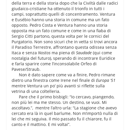
della terra e della storia dopo che la Civiltà dalle radici
giudaico-cristiane ha ottenuto il trionfo in tutti i
campi, soprattutto quelli di concentramento. Ventura
e Eusébio hanno una storia in comune ma un fato
opposto. Pedro Costa e Ventura hanno una storia
opposta ma un fato comune e come in una fiaba di
Sergio Citti partono, questa volta per le cornici del
Purgatorio. Non sono sicuri che in vetta si trovi ancora
il Paradiso Terrestre, affrontano questa odissea senza
Itaca e senza
Nostos
ma piena di
Saudade
(qui come
nostalgia del futuro), sperando di incontrare Euridice
e farla sparire come l’inconsolabile Orfeo di
Pavese/Straub.
Non è dato sapere come va a finire, Pedro rimane
dietro una finestra come Irene nel finale di
Europa ‘51
mentre Ventura un po’ più avanti si riflette sulla
vetrina di una coltelleria.
Pare che il primo bisbigli: “Io cercavo, piangendo,
non più lei ma me stesso. Un destino, se vuoi. Mi
ascoltavo.”, mentre l’altro urla: “La stagione che avevo
cercato era là in quel barlume. Non m’importò nulla di
lei che mi seguiva. Il mio passato fu il chiarore, fu il
canto e il mattino. E mi voltai”.