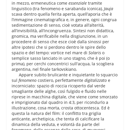
in mezzo, ermeneutica come
essenziale
tramite
linguistico (tra fenomeno e sarabanda iconica),
Jauja
scava dentro quella ferita aperta, quell’aporia che è
l’immagine cinematografica e, in genere, ogni congrua
sedimentazione di senso, cioè votata all’alterità,
all’invisibilità, all’incongruenza. Sintesi non didattica,
gnomica, ma verificabile nella disgiunzione, in un
procedere di senso che esce cioè dalla sinossi per
altre ipotesi che si perdono dentro le spire dello
spazio e del tempo: vortice nel mare di
Solaris
o
semplice sasso lanciato in uno stagno, che è poi (o
prima), per cerchi concentrici sull'acqua, la scogliera
argentina, nel finale tarkovskiano.
Appare subito brulicante e inquietante lo squarcio
sul
fenomeno
costiero, perfettamente
digitalizzato
e
incorniciato: spazio di roccia ricoperto dal verde
smagliante delle alghe, così fulgido e fluido nelle
riprese in macchina digitale, che viene come smorzato
e imprigionato dal quadro in 4:3, per ricondurlo a
illustrazione, cosa morta, crosta ottocentesca. Ed è
questa la natura del film: il conflitto tra griglia
anticante, archetipica, che tenta di calcificare la
dinamica della veduta, e volontà da parte del
fenomeno, delle essenze delle cose, di muoversi,