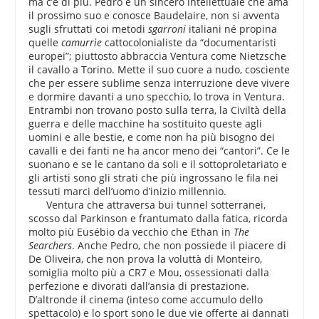
ma c’è di più. Pedro è un sincero intellettuale che ama
il prossimo suo e conosce Baudelaire, non si avventa
sugli sfruttati coi metodi
sgarroni
italiani né propina
quelle
camurrìe
cattocolonialiste da “documentaristi
europei”; piuttosto abbraccia Ventura come Nietzsche
il cavallo a Torino. Mette il suo cuore a nudo, cosciente
che per essere sublime senza interruzione deve vivere
e dormire davanti a uno specchio, lo trova in Ventura.
Entrambi non trovano posto sulla terra, la Civiltà della
guerra e delle macchine ha sostituito queste agli
uomini e alle bestie, e come non ha più bisogno dei
cavalli e dei fanti ne ha ancor meno dei “cantori”. Ce le
suonano e se le cantano da soli e il sottoproletariato e
gli artisti sono gli strati che più ingrossano le fila nei
tessuti marci dell’uomo d’inizio millennio.
Ventura che attraversa bui tunnel sotterranei,
scosso dal Parkinson e frantumato dalla fatica, ricorda
molto più Eusébio da vecchio che Ethan in
The
Searchers
. Anche Pedro, che non possiede il piacere di
De Oliveira, che non prova la voluttà di Monteiro,
somiglia molto più a CR7 e Mou, ossessionati dalla
perfezione e divorati dall’ansia di prestazione.
D’altronde il cinema (inteso come accumulo dello
spettacolo) e lo sport sono le due vie offerte ai dannati