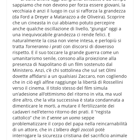
sappiamo che non devono per forza essere giovani, la
vecchiaia è anzi il luogo in cui si rafforza la grandezza
(da Ford a Dreyer a Matarazzo a de Oliveira). Scoprire
che un cineasta in cui abbiamo potuto percepire
anche qualche oscillazione di livello, “giunga” oggi a
una inequivocabile grandezza ci rende felici. E
naturalmente la cosa non viene intesa, e perlopiù si
tratta
Torneranno i prati
con discorsi di doveroso
rispetto. E il suo toccare la grande guerra come un
umanitarismo senile, consono alla proiezione alla
presenza di Napolitano di un film sostenuto dal
Ministero. Anzi, c’è chi sottolinea che sul set Olmi
dovette affidarsi a un qualsiasi Zaccaro, non cogliendo
che in ciò egli alfine raggiunge la libertà di Rossellini
verso il cinema. Il titolo stesso del film simula
un’adesione all’ottimismo del ritorno in vita, ma vuol
dire altro, che la vita successiva è stata condannata a
dimenticare le morti, a mutare il fertilizzante dei
cadaveri nell’eterno ritorno dei prati. Il “regista
cattolico” che in
E venne un uomo
seppe
problematizzare il corpo del papa nella reincarnabilità
di un attore, che in
L’albero degli zoccoli
potè
interrogare la sicurezza cristiana del sacrificio animale