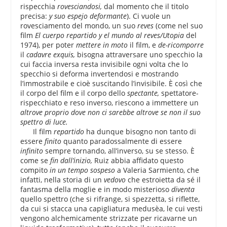
rispecchia
rovesciandosi,
dal momento che il titolo
precisa:
y suo espejo deformante
). Ci vuole un
rovesciamento del mondo, un suo
reves
(come nel suo
film
El cuerpo repartido y el mundo al reves/Utopia
del
1974), per poter
mettere in moto
il film, e
de-ricomporre
il
cadavre exquis,
bisogna attraversare uno specchio la
cui faccia inversa resta invisibile ogni volta che lo
specchio si deforma invertendosi e mostrando
l’immostrabile e cioè suscitando l’invisibile. È così che
il corpo del film e il corpo dello
spectante,
spettatore-
rispecchiato e reso inverso, riescono a immettere un
altrove proprio dove non ci sarebbe altrove se non il suo
spettro di luce.
Il film
repartido
ha dunque bisogno non tanto di
essere
finito
quanto paradossalmente di essere
infinito
sempre tornando, all’inverso, su se stesso. È
come se
fin dall’inizio,
Ruiz abbia affidato questo
compito
in un tempo sospeso
a Valeria Sarmiento, che
infatti, nella storia di un
vedovo
che estroietta da sé il
fantasma della moglie e in modo misterioso
diventa
quello spettro (che si rifrange, si spezzetta, si riflette,
da cui si stacca una capigliatura medusèa, le cui vesti
vengono alchemicamente strizzate per ricavarne un