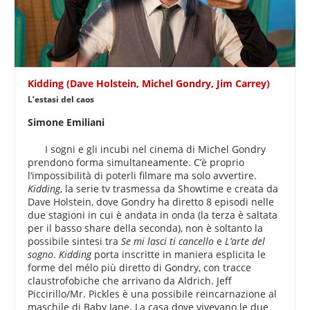
Kidding (Dave Holstein, Michel Gondry, Jim Carrey)
L’estasi del caos
Simone Emiliani
I sogni e gli incubi nel cinema di Michel Gondry
prendono forma simultaneamente. C’è proprio
l’impossibilità di poterli filmare ma solo avvertire.
Kidding
, la serie tv trasmessa da Showtime e creata da
Dave Holstein, dove Gondry ha diretto 8 episodi nelle
due stagioni in cui è andata in onda (la terza è saltata
per il basso share della seconda), non è soltanto la
possibile sintesi tra
Se mi lasci ti cancello
e
L’arte del
sogno
.
Kidding
porta inscritte in maniera esplicita le
forme del mélo più diretto di Gondry, con tracce
claustrofobiche che arrivano da Aldrich. Jeff
Piccirillo/Mr. Pickles è una possibile reincarnazione al
maschile di Baby Jane. La casa dove vivevano le due