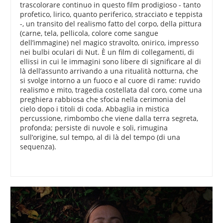
trascolorare continuo in questo film prodigioso - tanto
profetico, lirico, quanto periferico, stracciato e teppista
-, un transito del realismo fatto del corpo, della pittura
(carne, tela, pellicola, colore come sangue
dell’immagine) nel magico stravolto, onirico, impresso
nei bulbi oculari di Nut. È un film di collegamenti, di
ellissi in cui le immagini sono libere di significare al di
là dell’assunto arrivando a una ritualità notturna, che
si svolge intorno a un fuoco e al cuore di rame: ruvido
realismo e mito, tragedia costellata dal coro, come una
preghiera rabbiosa che sfocia nella cerimonia del
cielo dopo i titoli di coda. Abbaglia in mistica
percussione, rimbombo che viene dalla terra segreta,
profonda; persiste di nuvole e soli, rimugina
sull’origine, sul tempo, al di là del tempo (di una
sequenza).