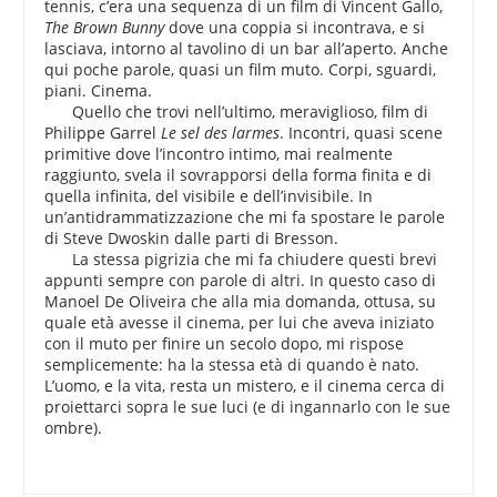
tennis, c’era una sequenza di un film di Vincent Gallo,
The Brown Bunny
dove una coppia si incontrava, e si
lasciava, intorno al tavolino di un bar all’aperto. Anche
qui poche parole, quasi un film muto. Corpi, sguardi,
piani. Cinema.
Quello che trovi nell’ultimo, meraviglioso, film di
Philippe Garrel
Le sel des larmes
. Incontri, quasi scene
primitive dove l’incontro intimo, mai realmente
raggiunto, svela il sovrapporsi della forma finita e di
quella infinita, del visibile e dell’invisibile. In
un’antidrammatizzazione che mi fa spostare le parole
di Steve Dwoskin dalle parti di Bresson.
La stessa pigrizia che mi fa chiudere questi brevi
appunti sempre con parole di altri. In questo caso di
Manoel De Oliveira che alla mia domanda, ottusa, su
quale età avesse il cinema, per lui che aveva iniziato
con il muto per finire un secolo dopo, mi rispose
semplicemente: ha la stessa età di quando è nato.
L’uomo, e la vita, resta un mistero, e il cinema cerca di
proiettarci sopra le sue luci (e di ingannarlo con le sue
ombre).