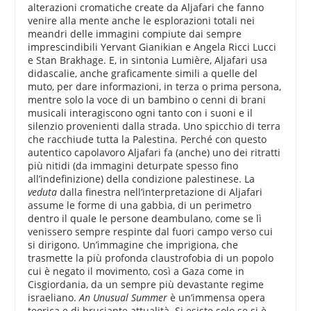
alterazioni cromatiche create da Aljafari che fanno
venire alla mente anche le esplorazioni totali nei
meandri delle immagini compiute dai sempre
imprescindibili Yervant Gianikian e Angela Ricci Lucci
e Stan Brakhage. E, in sintonia Lumière, Aljafari usa
didascalie, anche graficamente simili a quelle del
muto, per dare informazioni, in terza o prima persona,
mentre solo la voce di un bambino o cenni di brani
musicali interagiscono ogni tanto con i suoni e il
silenzio provenienti dalla strada. Uno spicchio di terra
che racchiude tutta la Palestina. Perché con questo
autentico capolavoro Aljafari fa (anche) uno dei ritratti
più nitidi (da immagini deturpate spesso fino
all’indefinizione) della condizione palestinese. La
veduta
dalla finestra nell’interpretazione di Aljafari
assume le forme di una gabbia, di un perimetro
dentro il quale le persone deambulano, come se lì
venissero sempre respinte dal fuori campo verso cui
si dirigono. Un’immagine che imprigiona, che
trasmette la più profonda claustrofobia di un popolo
cui è negato il movimento, così a Gaza come in
Cisgiordania, da un sempre più devastante regime
israeliano.
An Unusual Summer
è un’immensa opera
teorica e di bruciante attualità. Si esiste solo se si è