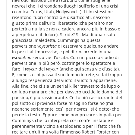
nevrotici assoluti che assorbono come spugne le
nevrosi che li circondano (luoghi sull’orlo di una crisi
cosmica: Texas, Utah, Hollywood…). I film stessi ne
risentono, fuori controllo e disarticolati, nascono
giusto prima dell’urlo liberatorio (che peraltro non
porterà a nulla se non a cadere ancora più in basso e
a perpetuare il dolore). Si ride? Si. Ma di una risata
ghiacciata, maledetta. Cummings ha questa
perversione
voyeurista
di osservare qualcuno andare
in pezzi, all’improvviso, e poi di rincorrerlo in una
escalation
senza vie d’uscita. Con un piccolo stadio di
perversione in più però, costringere lo spettatore a
fare il
voyeur
del
voyeur
(anche qui senza vie d’uscita).
E, come sa chi passa il suo tempo in rete, se fai troppo
a lungo l’esperienza del vuoto il vuoto ti appartiene.
Alla fine, che ci sia un serial killer travestito da lupo o
un lupo mannaro che per davvero uccide le donne del
paesino, è più rassicurante. Certo più rassicurante del
poliziotto di provincia forse misogino forse no (ma
neanche seriamente, così, per nevrosi, si è detto) che
perde la testa. Eppure come non provare simpatia per
Cummings che lo interpreta così com’è, instabile e
perennemente vicino a esplodere; o per il fatto che fa
recitare un’ultima volta l’immenso Robert Forster con