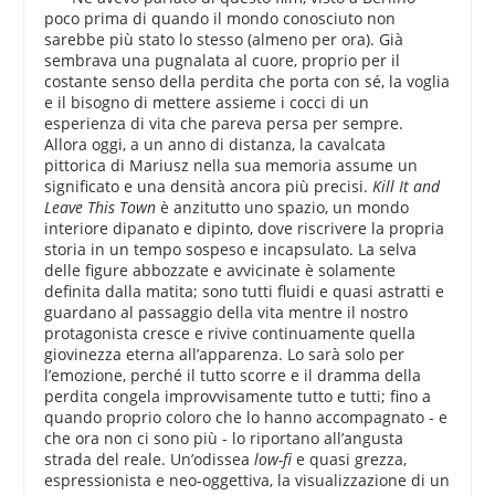
poco prima di quando il mondo conosciuto non
sarebbe più stato lo stesso (almeno per ora). Già
sembrava una pugnalata al cuore, proprio per il
costante senso della perdita che porta con sé, la voglia
e il bisogno di mettere assieme i cocci di un
esperienza di vita che pareva persa per sempre.
Allora oggi, a un anno di distanza, la cavalcata
pittorica di Mariusz nella sua memoria assume un
significato e una densità ancora più precisi.
Kill It and
Leave This Town
è anzitutto uno spazio, un mondo
interiore dipanato e dipinto, dove riscrivere la propria
storia in un tempo sospeso e incapsulato. La selva
delle figure abbozzate e avvicinate è solamente
definita dalla matita; sono tutti fluidi e quasi astratti e
guardano al passaggio della vita mentre il nostro
protagonista cresce e rivive continuamente quella
giovinezza eterna all’apparenza. Lo sarà solo per
l’emozione, perché il tutto scorre e il dramma della
perdita congela improvvisamente tutto e tutti; fino a
quando proprio coloro che lo hanno accompagnato - e
che ora non ci sono più - lo riportano all’angusta
strada del reale. Un’odissea
low-fi
e quasi grezza,
espressionista e neo-oggettiva, la visualizzazione di un