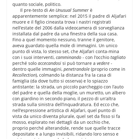
quanto sociale, politico.
Il pre-testo di
An Unusual Summer
è
apparentemente semplice: nel 2015 il padre di Aljafari
muore e il figlio cineasta trova i nastri registrati
nell’estate del 2006 dalla videocamera di sorveglianza
installata dal padre da una finestra della sua casa.
Fino a quel momento nessuno, tranne il genitore,
aveva guardato quella mole di immagini. Un unico
punto di vista, lo stesso set, che Aljafari conta-mina
con i suoi interventi,
camminando
- con l’occhio
tagliato
perché solo
accecandosi
si può tornare a
vedere
-
dentro quelle immagini,
penetrandole
(proprio come in
Recollection
), colmando la distanza fra la casa di
famiglia (da dove tutto si osserva) e lo spiazzo
antistante: la strada, un piccolo parcheggio con l’auto
del padre e quella della moglie, un muretto, un albero
con giardino in secondo piano, il pezzo di un’altra
strada sulla sinistra dell’inquadratura. Ed ecco che,
nell’espressione artistica di Aljafari, quel punto di
vista da unico diventa plurale, quel set da fisso si fa
mosso, esplorato nei dettagli da un occhio che,
proprio perché alterandole, rende sue quelle tracce
depositate e a lungo invisibili, ridando loro senso e