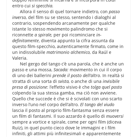
entro cui
si specchia.
Allora il senso di quel tornare indietro, con
passo
inverso,
del film su se stesso, sentendo i dialoghi al
contrario, sospendendo arcanamente per qualche
istante lo stesso movimento palindromo che si
riconnette
a spirale,
per poi ricominciare
in-
definitamente
, diventa appunto la cifra assunta da
questo film-specchio, autenticamente firmato, come in
un indissolubile
matrimonio alchemico,
da Raúl e
Valeria.
Nel gergo del tango c’è una parola, che è anche un
passo e una mossa,
Sacada:
movimento in cui il corpo
di uno dei ballerini
prende il posto dell’altro.
In realtà si
stratta di una sorta di
svista,
o anche di una
invisibile
presa
di posizione
: l’effetto visivo è che
tolga quel posto
colpendo la sua stessa gamba, ma ciò non avviene.
Quello che succede è che si è scivolati con uno scarto
inverso l’uno nel corpo dell’altro.
El tango del viudo
lascia il posto al proprio film-fantasma senza essere
un film di fantasmi. Il suo azzardo è quello di
muoversi
sempre a vortice e spirale, come per ogni film (diceva
Ruiz), in quel punto cieco dove le immagini e i film
infiniti, gli attimi più infinitesimali e apparentemente