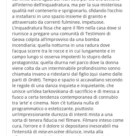
all’interno dell’inquadratura, ma per la sua misteriosa
qualità nel contenerlo e sprigionarlo, sfidando l’occhio
a installarsi in uno spazio insieme di granito e
attraversato da correnti fulminee, impetuose.
L’inquadratura fissa che apre il film nella casa dove si
riunisce a pregare una comunità di Testimoni di
Geova colpita all’improvviso da una bomba
incendiaria; quella notturna in una radura dove
l’acqua scorre tra le rocce e in cui lungamente e in
campo lungo si osserva impotenti lo stupro della
protagonista; quella diurna nel parco dove la donna
viene colta da un interminabile profondissimo sonno
chiamata invano a ridestarsi dal figlio (qui siamo dalle
parti di
Ordet
). Tempo e spazio si accavallano secondo
le regole di una danza inquieta e inquietante, che
unisce un’idea tarkovskiana di sacrificio e di messa a
fuoco a certa tendenza contemporanea di connubio
tra ‘arte’ e cinema. Non c’è tuttavia nulla di
programmatico o estetizzante, piuttosto
un’impressionante durezza di intenti mista a una
sorta di tenera fiducia nel filmare. Filmare inteso come
cura, l’orrore e il dolore si depositano inesorabili ma
l’intensità di
mise-en-scène
diluisce, invita alla