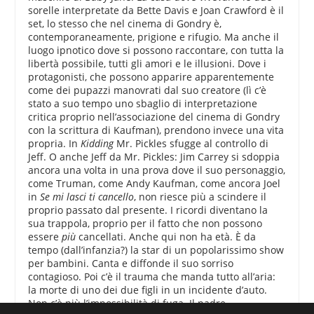
sorelle interpretate da Bette Davis e Joan Crawford è il
set, lo stesso che nel cinema di Gondry è,
contemporaneamente, prigione e rifugio. Ma anche il
luogo ipnotico dove si possono raccontare, con tutta la
libertà possibile, tutti gli amori e le illusioni. Dove i
protagonisti, che possono apparire apparentemente
come dei pupazzi manovrati dal suo creatore (lì c’è
stato a suo tempo uno sbaglio di interpretazione
critica proprio nell’associazione del cinema di Gondry
con la scrittura di Kaufman), prendono invece una vita
propria. In
Kidding
Mr. Pickles sfugge al controllo di
Jeff. O anche Jeff da Mr. Pickles: Jim Carrey si sdoppia
ancora una volta in una prova dove il suo personaggio,
come Truman, come Andy Kaufman, come ancora Joel
in
Se mi lasci ti cancello
, non riesce più a scindere il
proprio passato dal presente. I ricordi diventano la
sua trappola, proprio per il fatto che non possono
essere
più
cancellati. Anche qui non ha età. È da
tempo (dall’infanzia?) la star di un popolarissimo show
per bambini. Canta e diffonde il suo sorriso
contagioso. Poi c’è il trauma che manda tutto all’aria:
la morte di uno dei due figli in un incidente d’auto.
Non c’è più l’impossibilità di fuga. Il padre,