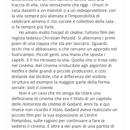
traccia di vita. Una sensazione che oggi - chiusi in
casa davanti a un monitor o a un videoproiettore, con
la vita sempre più alienata e l’impossibilità di
celebrare almeno il rito sociale e collettivo della sala -
si fa sempre più forte.
Ho amato molto l’
incipit
di
Undine
, l’ultimo film del
regista tedesco Christian Petzold. Si alternano i primi
piani di una coppia che sta per lasciarsi. Sguardi,
occhi che si abbassano, o che cercano un approdo nel
fuoricampo. Piccoli gesti, una mano che sposta i
capelli. E lì ho ritrovato la vita. Quella che si trova solo
nel cinema. Nel cinema irriducibile agli algoritmi di
Netflix e delle grandi e piccole produzioni, e così
distante dal dicibile, che a differenza del visibile,
struttura ad esempio la maggior parte della forma
seriale.
Solo il cinema
.
Non è un caso che mi venga da citare una
definizione di cinema che era il titolo di un capitolo
delle
Histoire(s) du cinéma
di Godard. Anni fa, e qui
invece non ricordo il titolo, Godard aveva realizzato un
piccolo film per la sua esposizione al Centre
Pompidou, sulle ragioni per continuare a fare (e
vedere) il cinema. E oltre a dei piani di una partita di