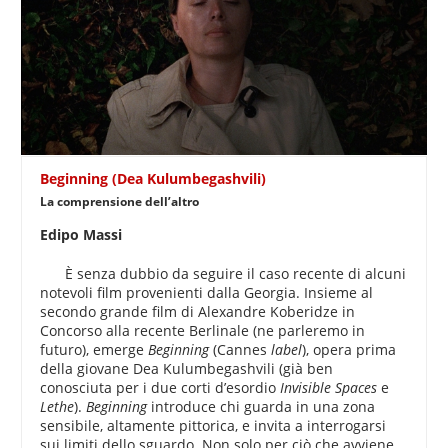
Beginning (Dea Kulumbegashvili)
La comprensione dell’altro
Edipo Massi
È senza dubbio da seguire il caso recente di alcuni
notevoli film provenienti dalla Georgia. Insieme al
secondo grande film di Alexandre Koberidze in
Concorso alla recente Berlinale (ne parleremo in
futuro), emerge
Beginning
(Cannes
label
), opera prima
della giovane Dea Kulumbegashvili (già ben
conosciuta per i due corti d’esordio
Invisible Spaces
e
Lethe
).
Beginning
introduce chi guarda in una zona
sensibile, altamente pittorica, e invita a interrogarsi
sui limiti dello sguardo. Non solo per ciò che avviene