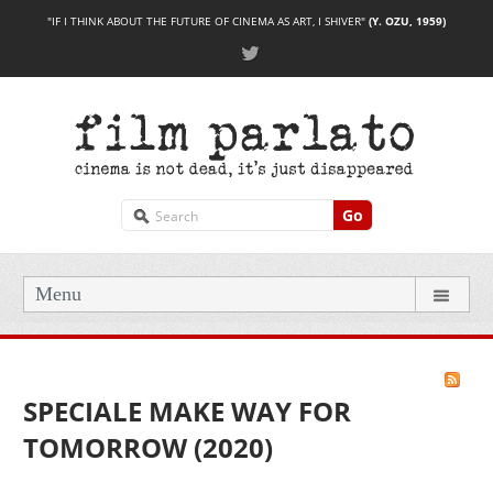
"IF I THINK ABOUT THE FUTURE OF CINEMA AS ART, I SHIVER"
(Y. OZU, 1959)
Go
Menu
SPECIALE MAKE WAY FOR
TOMORROW (2020)