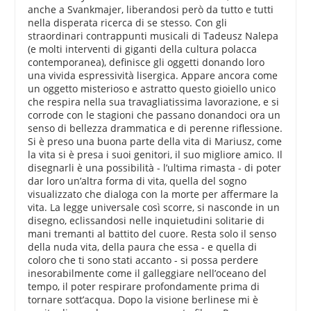
anche a Svankmajer, liberandosi però da tutto e tutti
nella disperata ricerca di se stesso. Con gli
straordinari contrappunti musicali di Tadeusz Nalepa
(e molti interventi di giganti della cultura polacca
contemporanea), definisce gli oggetti donando loro
una vivida espressività lisergica. Appare ancora come
un oggetto misterioso e astratto questo gioiello unico
che respira nella sua travagliatissima lavorazione, e si
corrode con le stagioni che passano donandoci ora un
senso di bellezza drammatica e di perenne riflessione.
Si è preso una buona parte della vita di Mariusz, come
la vita si è presa i suoi genitori, il suo migliore amico. Il
disegnarli è una possibilità - l’ultima rimasta - di poter
dar loro un’altra forma di vita, quella del sogno
visualizzato che dialoga con la morte per affermare la
vita. La legge universale così scorre, si nasconde in un
disegno, eclissandosi nelle inquietudini solitarie di
mani tremanti al battito del cuore. Resta solo il senso
della nuda vita, della paura che essa - e quella di
coloro che ti sono stati accanto - si possa perdere
inesorabilmente come il galleggiare nell’oceano del
tempo, il poter respirare profondamente prima di
tornare sott’acqua. Dopo la visione berlinese mi è