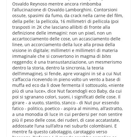
Osvaldo Reynoso mentre ancora rimbomba
l’allucinazione di Osvaldo Lamborghini. Contorsioni
ossute, spasimi da fumo, da crack nella carne del film,
della pelle: la pellicola, 16 millimetri di pellicola (poi
trasposti in 2K che lasciano allibiti di fronte alla
definizione delle immagini: non un pixel, non un
accartocciamento delle cose, un accasciamento delle
linee, un accorciamento della luce alla prova della
visione in digitale; millimetri e millimetri di materia
immaginale che si convertono in magma di
bites
reggendo; è una transustanziazione, un mesmerismo
dentro la storia, dentro la sincronia, la teoria
dell’immagine), si fende, apre voragini in sé a cui Nut
s’affaccia ricevendo in pieno volto un vento a base di
muffa ed eco da lì dove fermenta il sottosuolo, «niente
più di una luce», dice Nut facendogli eco Baby, da cui
poi si sgranano colori, suoni, i significati delle cose. Il
girare - a vuoto, stantio, stanco - di Nut pur essendo
fatico - politico, poetico - aspira al minimo, all’astratto,
a una monodia di luce in cui perdersi per non sentire
più il peso delle cose, dei ruderi, di case accatastate,
addossate l’una sull’altra nei suburbi colombiani. E
mentre fa questo cabotaggio, carotaggio verso