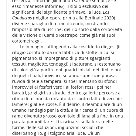
l’essenza, l’informe («il mondo sarebbe semplice se
esso rimanesse informe»), il sibilo esclusivo dei
significanti, del significante primevo, la luce,
Los
Conductos
(miglior opera prima alla Berlinale 2020)
diviene sbaraglio di forme dicendo, mostrando
l’impossibilità di uscirne: delirio sorto dalla corporeità
della visione di Camilo Restrepo, come già nei suoi
cortometraggi.
Le immagini, attingendo alla cosiddetta diegesi (il
rifugio costituito da una fabbrica di stoffe in cui si
pigmentano, si impregnano di pitture sgargianti i
tessuti, magliette, tendaggi) si saturano, si estenuano
di colori già a partire dai quadri iniziali dei titoli e poi
di quelli finali, fauvistici; si fanno superficie porosa,
ruvida di tele a tempera; si sperimentano su sfondi
improvvisi ai fosfori verdi, ai fosfori rossi, poi neri,
baratri, grigi giri su strade, dentro gallerie percorse a
ritmo di techno da un’auto-da-scontro fatta di vecchie
lamiere: gialle e rosse. È il delirio, il deambulare di un
umano randagio per la città, alla ricerca di un cuore di
rame divenuto grosso gomitolo di lana alla fine, in una
parata paramilitare: il trascinarsi sulla terra delle
forme, delle soluzioni, ingiunzioni sociali che
diserbano gl’io, gli tolgono aria, luce. C’è un