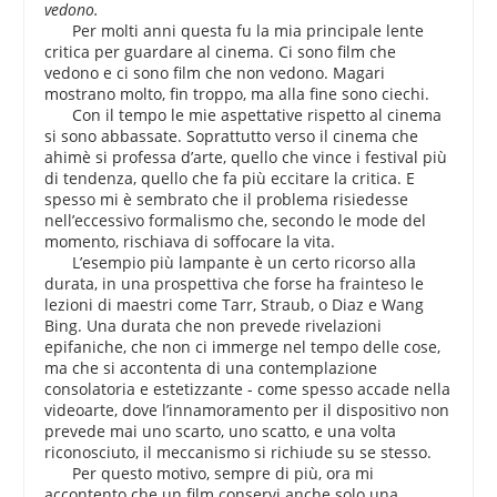
vedono.
Per molti anni questa fu la mia principale lente
critica per guardare al cinema. Ci sono film che
vedono e ci sono film che non vedono. Magari
mostrano molto, fin troppo, ma alla fine sono ciechi.
Con il tempo le mie aspettative rispetto al cinema
si sono abbassate. Soprattutto verso il cinema che
ahimè si professa d’arte, quello che vince i festival più
di tendenza, quello che fa più eccitare la critica. E
spesso mi è sembrato che il problema risiedesse
nell’eccessivo formalismo che, secondo le mode del
momento, rischiava di soffocare la vita.
L’esempio più lampante è un certo ricorso alla
durata, in una prospettiva che forse ha frainteso le
lezioni di maestri come Tarr, Straub, o Diaz e Wang
Bing. Una durata che non prevede rivelazioni
epifaniche, che non ci immerge nel tempo delle cose,
ma che si accontenta di una contemplazione
consolatoria e estetizzante - come spesso accade nella
videoarte, dove l’innamoramento per il dispositivo non
prevede mai uno scarto, uno scatto, e una volta
riconosciuto, il meccanismo si richiude su se stesso.
Per questo motivo, sempre di più, ora mi
accontento che un film conservi anche solo una