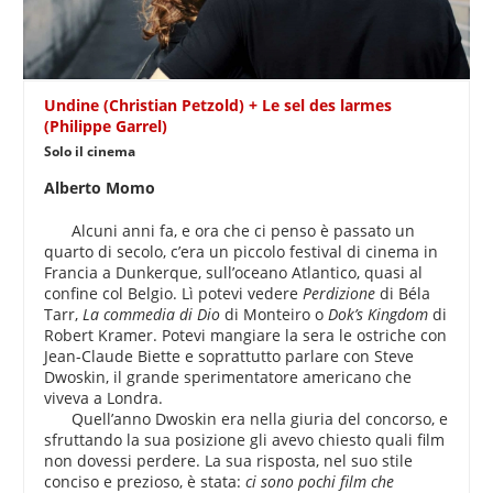
Undine (Christian Petzold) + Le sel des larmes
(Philippe Garrel)
Solo il cinema
Alberto Momo
Alcuni anni fa, e ora che ci penso è passato un
quarto di secolo, c’era un piccolo festival di cinema in
Francia a Dunkerque, sull’oceano Atlantico, quasi al
confine col Belgio. Lì potevi vedere
Perdizione
di Béla
Tarr,
La commedia di Dio
di Monteiro o
Dok’s Kingdom
di
Robert Kramer. Potevi mangiare la sera le ostriche con
Jean-Claude Biette e soprattutto parlare con Steve
Dwoskin, il grande sperimentatore americano che
viveva a Londra.
Quell’anno Dwoskin era nella giuria del concorso, e
sfruttando la sua posizione gli avevo chiesto quali film
non dovessi perdere. La sua risposta, nel suo stile
conciso e prezioso, è stata:
ci sono pochi film che