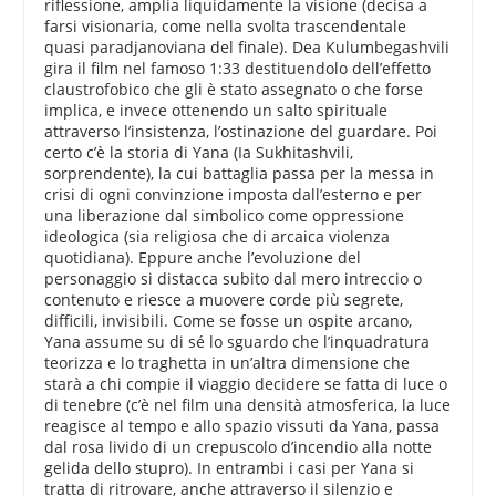
riflessione, amplia liquidamente la visione (decisa a
farsi visionaria, come nella svolta trascendentale
quasi paradjanoviana del finale). Dea Kulumbegashvili
gira il film nel famoso 1:33 destituendolo dell’effetto
claustrofobico che gli è stato assegnato o che forse
implica, e invece ottenendo un salto spirituale
attraverso l’insistenza, l’ostinazione del guardare. Poi
certo c’è la storia di Yana (Ia Sukhitashvili,
sorprendente), la cui battaglia passa per la messa in
crisi di ogni convinzione imposta dall’esterno e per
una liberazione dal simbolico come oppressione
ideologica (sia religiosa che di arcaica violenza
quotidiana). Eppure anche l’evoluzione del
personaggio si distacca subito dal mero intreccio o
contenuto e riesce a muovere corde più segrete,
difficili, invisibili. Come se fosse un ospite arcano,
Yana assume su di sé lo sguardo che l’inquadratura
teorizza e lo traghetta in un’altra dimensione che
starà a chi compie il viaggio decidere se fatta di luce o
di tenebre (c’è nel film una densità atmosferica, la luce
reagisce al tempo e allo spazio vissuti da Yana, passa
dal rosa livido di un crepuscolo d’incendio alla notte
gelida dello stupro). In entrambi i casi per Yana si
tratta di ritrovare, anche attraverso il silenzio e