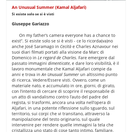
An Unusual Summer (Kamal Aljafari)
Si esiste solo se si è visti
Giuseppe Gariazzo
On my father’s camera everyone has a chance to
exist”. Si esiste solo se si è visti - ce lo ricorda(va)no
anche José Saramago in
Cecità
e Charles Aznavour nei
suoi diari filmati portati alla visione da Marc di
Domenico in
Le regard de Charles
. Fare emergere dal
passato immagini
dimenticate
, e dare loro visibilità, è il
lavoro monumentale che Kamal Aljafari compie da
anni e trova in
An Unusual Summer
un altissimo punto
di ricerca. Vedere/Essere visti. Ovvero, come un
materiale nato, e accumulato in ore, giorni, di girato,
con l’intento di cercare di scoprire il responsabile di
un atto di vandalismo contro l’auto del padre del
regista, si trasformi, ancora una volta nell’opera di
Aljafari, in una potente riflessione sullo sguardo, sul
territorio, sui corpi che vi transitano, attraverso la
manipolazione del testo originario, sul quale
intervenire per rendere quelle immagini la tela che
cristallizza uno stato di cose tanto intimo, familiare,