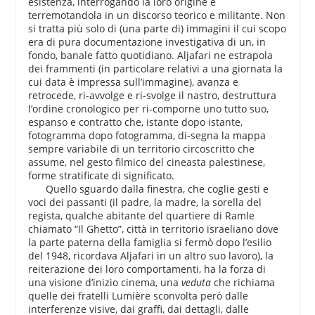
esistenza, interrogando la loro origine e
terremotandola in un discorso teorico e militante. Non
si tratta più solo di (una parte di) immagini il cui scopo
era di pura documentazione investigativa di un, in
fondo, banale fatto quotidiano. Aljafari ne estrapola
dei frammenti (in particolare relativi a una giornata la
cui data è impressa sull’immagine), avanza e
retrocede, ri-avvolge e ri-svolge il nastro, destruttura
l’ordine cronologico per ri-comporne uno tutto suo,
espanso e contratto che, istante dopo istante,
fotogramma dopo fotogramma, di-segna la mappa
sempre variabile di un territorio circoscritto che
assume, nel gesto filmico del cineasta palestinese,
forme stratificate di significato.
Quello sguardo dalla finestra, che coglie gesti e
voci dei passanti (il padre, la madre, la sorella del
regista, qualche abitante del quartiere di Ramle
chiamato “Il Ghetto”, città in territorio israeliano dove
la parte paterna della famiglia si fermò dopo l’esilio
del 1948, ricordava Aljafari in un altro suo lavoro), la
reiterazione dei loro comportamenti, ha la forza di
una visione d’inizio cinema, una
veduta
che richiama
quelle dei fratelli Lumière sconvolta però dalle
interferenze visive, dai graffi, dai dettagli, dalle