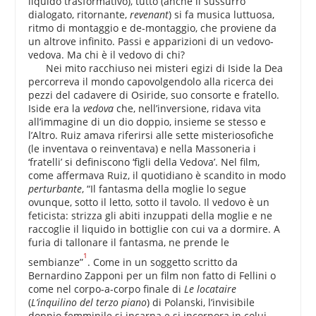
liquido trasformativo), tutto (anche il sussurro
dialogato, ritornante,
revenant
) si fa musica luttuosa,
ritmo di montaggio e de-montaggio, che proviene da
un altrove infinito. Passi e apparizioni di un vedovo-
vedova. Ma chi è il vedovo di chi?
Nei mito racchiuso nei misteri egizi di Iside la Dea
percorreva il mondo capovolgendolo alla ricerca dei
pezzi del cadavere di Osiride, suo consorte e fratello.
Iside era la
vedova
che, nell’inversione, ridava vita
all’immagine di un dio doppio, insieme se stesso e
l’Altro. Ruiz amava riferirsi alle sette misteriosofiche
(le inventava o reinventava) e nella Massoneria i
‘fratelli’ si definiscono ‘figli della Vedova’. Nel film,
come affermava Ruiz, il quotidiano è scandito in modo
perturbante
, “Il fantasma della moglie lo segue
ovunque, sotto il letto, sotto il tavolo. Il vedovo è un
feticista: strizza gli abiti inzuppati della moglie e ne
raccoglie il liquido in bottiglie con cui va a dormire. A
furia di tallonare il fantasma, ne prende le
1
sembianze”
. Come in un soggetto scritto da
Bernardino Zapponi per un film non fatto di Fellini o
come nel corpo-a-corpo finale di
Le locataire
(
L’inquilino del terzo piano
) di Polanski, l’invisibile
doppio femminile si incarna e si incorpora in colui