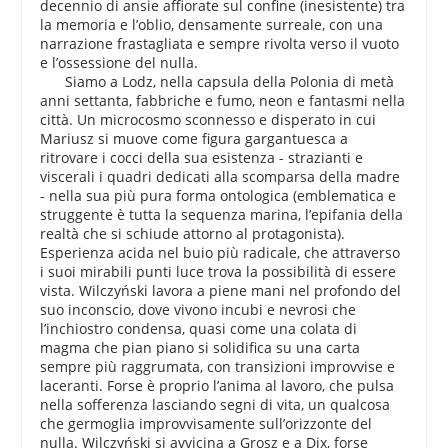
decennio di ansie affiorate sul confine (inesistente) tra
la memoria e l’oblio, densamente surreale, con una
narrazione frastagliata e sempre rivolta verso il vuoto
e l’ossessione del nulla.
Siamo a Lodz, nella capsula della Polonia di metà
anni settanta, fabbriche e fumo, neon e fantasmi nella
città. Un microcosmo sconnesso e disperato in cui
Mariusz si muove come figura gargantuesca a
ritrovare i cocci della sua esistenza - strazianti e
viscerali i quadri dedicati alla scomparsa della madre
- nella sua più pura forma ontologica (emblematica e
struggente è tutta la sequenza marina, l’epifania della
realtà che si schiude attorno al protagonista).
Esperienza acida nel buio più radicale, che attraverso
i suoi mirabili punti luce trova la possibilità di essere
vista. Wilczyński lavora a piene mani nel profondo del
suo inconscio, dove vivono incubi e nevrosi che
l’inchiostro condensa, quasi come una colata di
magma che pian piano si solidifica su una carta
sempre più raggrumata, con transizioni improvvise e
laceranti. Forse è proprio l’anima al lavoro, che pulsa
nella sofferenza lasciando segni di vita, un qualcosa
che germoglia improvvisamente sull’orizzonte del
nulla. Wilczyński si avvicina a Grosz e a Dix, forse