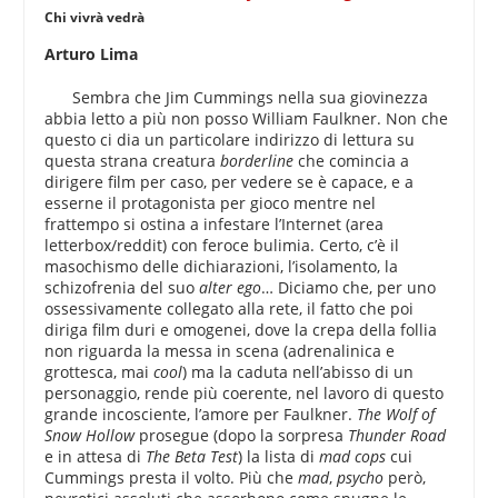
Chi vivrà vedrà
Arturo Lima
Sembra che Jim Cummings nella sua giovinezza
abbia letto a più non posso William Faulkner. Non che
questo ci dia un particolare indirizzo di lettura su
questa strana creatura
borderline
che comincia a
dirigere film per caso, per vedere se è capace, e a
esserne il protagonista per gioco mentre nel
frattempo si ostina a infestare l’Internet (area
letterbox/reddit) con feroce bulimia. Certo, c’è il
masochismo delle dichiarazioni, l’isolamento, la
schizofrenia del suo
alter ego
… Diciamo che, per uno
ossessivamente collegato alla rete, il fatto che poi
diriga film duri e omogenei, dove la crepa della follia
non riguarda la messa in scena (adrenalinica e
grottesca, mai
cool
) ma la caduta nell’abisso di un
personaggio, rende più coerente, nel lavoro di questo
grande incosciente, l’amore per Faulkner.
The Wolf of
Snow Hollow
prosegue (dopo la sorpresa
Thunder Road
e in attesa di
The Beta Test
) la lista di
mad cops
cui
Cummings presta il volto. Più che
mad
,
psycho
però,