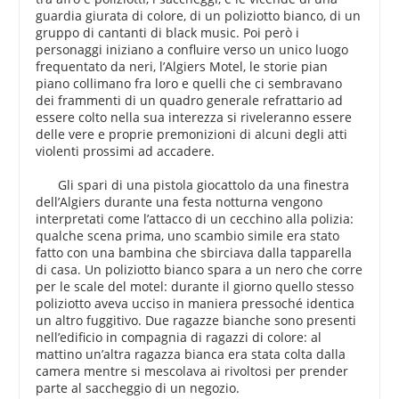
guardia giurata di colore, di un poliziotto bianco, di un
gruppo di cantanti di black music. Poi però i
personaggi iniziano a confluire verso un unico luogo
frequentato da neri, l’Algiers Motel, le storie pian
piano collimano fra loro e quelli che ci sembravano
dei frammenti di un quadro generale refrattario ad
essere colto nella sua interezza si riveleranno essere
delle vere e proprie premonizioni di alcuni degli atti
violenti prossimi ad accadere.
Gli spari di una pistola giocattolo da una finestra
dell’Algiers durante una festa notturna vengono
interpretati come l’attacco di un cecchino alla polizia:
qualche scena prima, uno scambio simile era stato
fatto con una bambina che sbirciava dalla tapparella
di casa. Un poliziotto bianco spara a un nero che corre
per le scale del motel: durante il giorno quello stesso
poliziotto aveva ucciso in maniera pressoché identica
un altro fuggitivo. Due ragazze bianche sono presenti
nell’edificio in compagnia di ragazzi di colore: al
mattino un’altra ragazza bianca era stata colta dalla
camera mentre si mescolava ai rivoltosi per prender
parte al saccheggio di un negozio.