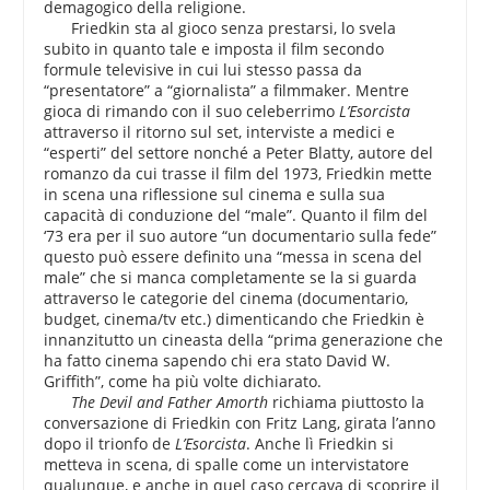
demagogico della religione.
Friedkin sta al gioco senza prestarsi, lo svela
subito in quanto tale e imposta il film secondo
formule televisive in cui lui stesso passa da
“presentatore” a “giornalista” a filmmaker. Mentre
gioca di rimando con il suo celeberrimo
L’Esorcista
attraverso il ritorno sul set, interviste a medici e
“esperti” del settore nonché a Peter Blatty, autore del
romanzo da cui trasse il film del 1973, Friedkin mette
in scena una riflessione sul cinema e sulla sua
capacità di conduzione del “male”. Quanto il film del
‘73 era per il suo autore “un documentario sulla fede”
questo può essere definito una “messa in scena del
male” che si manca completamente se la si guarda
attraverso le categorie del cinema (documentario,
budget, cinema/tv etc.) dimenticando che Friedkin è
innanzitutto un cineasta della “prima generazione che
ha fatto cinema sapendo chi era stato David W.
Griffith”, come ha più volte dichiarato.
The Devil and Father Amorth
richiama piuttosto la
conversazione di Friedkin con Fritz Lang, girata l’anno
dopo il trionfo de
L’Esorcista
. Anche lì Friedkin si
metteva in scena, di spalle come un intervistatore
qualunque, e anche in quel caso cercava di scoprire il