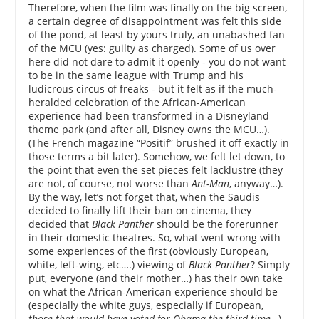
Therefore, when the film was finally on the big screen,
a certain degree of disappointment was felt this side
of the pond, at least by yours truly, an unabashed fan
of the MCU (yes: guilty as charged). Some of us over
here did not dare to admit it openly - you do not want
to be in the same league with Trump and his
ludicrous circus of freaks - but it felt as if the much-
heralded celebration of the African-American
experience had been transformed in a Disneyland
theme park (and after all, Disney owns the MCU…).
(The French magazine “Positif” brushed it off exactly in
those terms a bit later). Somehow, we felt let down, to
the point that even the set pieces felt lacklustre (they
are not, of course, not worse than
Ant-Man
, anyway…).
By the way, let’s not forget that, when the Saudis
decided to finally lift their ban on cinema, they
decided that
Black Panther
should be the forerunner
in their domestic theatres. So, what went wrong with
some experiences of the first (obviously European,
white, left-wing, etc….) viewing of
Black Panther
? Simply
put, everyone (and their mother…) has their own take
on what the African-American experience should be
(especially the white guys, especially if European,
those that would have voted for Obama the third time
…).