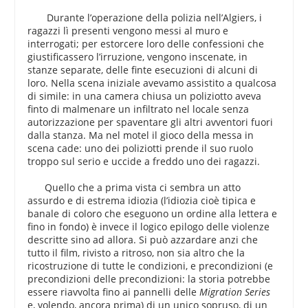
Durante l’operazione della polizia nell’Algiers, i
ragazzi lì presenti vengono messi al muro e
interrogati; per estorcere loro delle confessioni che
giustificassero l’irruzione, vengono inscenate, in
stanze separate, delle finte esecuzioni di alcuni di
loro. Nella scena iniziale avevamo assistito a qualcosa
di simile: in una camera chiusa un poliziotto aveva
finto di malmenare un infiltrato nel locale senza
autorizzazione per spaventare gli altri avventori fuori
dalla stanza. Ma nel motel il gioco della messa in
scena cade: uno dei poliziotti prende il suo ruolo
troppo sul serio e uccide a freddo uno dei ragazzi.
Quello che a prima vista ci sembra un atto
assurdo e di estrema idiozia (l’idiozia cioè tipica e
banale di coloro che eseguono un ordine alla lettera e
fino in fondo) è invece il logico epilogo delle violenze
descritte sino ad allora. Si può azzardare anzi che
tutto il film, rivisto a ritroso, non sia altro che la
ricostruzione di tutte le condizioni, e precondizioni (e
precondizioni delle precondizioni: la storia potrebbe
essere riavvolta fino ai pannelli delle
Migration Series
e, volendo, ancora prima) di un unico sopruso, di un