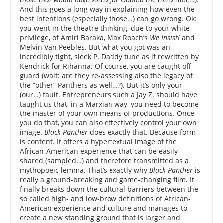
And this goes a long way in explaining how even the
best intentions (especially those…) can go wrong. Ok:
you went in the theatre thinking, due to your white
privilege, of Amiri Baraka, Max Roach’s
We Insist!
and
Melvin Van Peebles. But what you got was an
incredibly tight, sleek P. Daddy tune as if rewritten by
Kendrick for Rihanna. Of course, you are caught off
guard (wait: are they re-assessing also the legacy of
the “other” Panthers as well…?). But it’s only your
(our…) fault. Entrepreneurs such a Jay Z. should have
taught us that, in a Marxian way, you need to become
the master of your own means of productions. Once
you do that, you can also effectively control your own
image.
Black Panther
does exactly that. Because form
is content. It offers a hypertextual image of the
African-American experience that can be easily
shared (sampled…) and therefore transmitted as a
mythopoeic lemma. That’s exactly why
Black Panther
is
really a ground-breaking and game-changing film. It
finally breaks down the cultural barriers between the
so called high- and low-brow definitions of African-
American experience and culture and manages to
create a new standing ground that is larger and