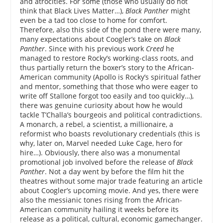
and atrocities. For some (those who usually do not
think that Black Lives Matter…),
Black Panther
might
even be a tad too close to home for comfort.
Therefore, also this side of the pond there were many,
many expectations about Coogler’s take on
Black
Panther
. Since with his previous work
Creed
he
managed to restore Rocky’s working-class roots, and
thus partially return the boxer’s story to the African-
American community (Apollo is Rocky’s spiritual father
and mentor, something that those who were eager to
write off Stallone forgot too easily and too quickly…),
there was genuine curiosity about how he would
tackle T’Challa’s bourgeois and political contradictions.
A monarch, a rebel, a scientist, a millionaire, a
reformist who boasts revolutionary credentials (this is
why, later on, Marvel needed Luke Cage, hero for
hire…). Obviously, there also was a monumental
promotional job involved before the release of
Black
Panther
. Not a day went by before the film hit the
theatres without some major trade featuring an article
about Coogler’s upcoming movie. And yes, there were
also the messianic tones rising from the African-
American community hailing it weeks before its
release as a political, cultural, economic gamechanger.