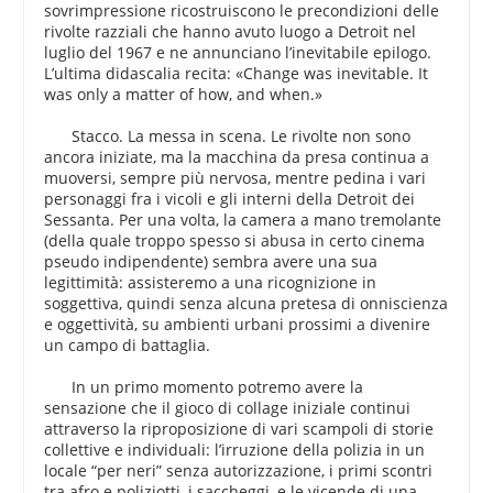
sovrimpressione ricostruiscono le precondizioni delle
rivolte razziali che hanno avuto luogo a Detroit nel
luglio del 1967 e ne annunciano l’inevitabile epilogo.
L’ultima didascalia recita: «Change was inevitable. It
was only a matter of how, and when.»
Stacco. La messa in scena. Le rivolte non sono
ancora iniziate, ma la macchina da presa continua a
muoversi, sempre più nervosa, mentre pedina i vari
personaggi fra i vicoli e gli interni della Detroit dei
Sessanta. Per una volta, la camera a mano tremolante
(della quale troppo spesso si abusa in certo cinema
pseudo indipendente) sembra avere una sua
legittimità: assisteremo a una ricognizione in
soggettiva, quindi senza alcuna pretesa di onniscienza
e oggettività, su ambienti urbani prossimi a divenire
un campo di battaglia.
In un primo momento potremo avere la
sensazione che il gioco di collage iniziale continui
attraverso la riproposizione di vari scampoli di storie
collettive e individuali: l’irruzione della polizia in un
locale “per neri” senza autorizzazione, i primi scontri
tra afro e poliziotti, i saccheggi, e le vicende di una