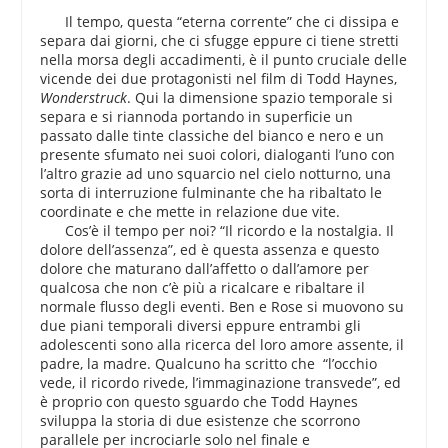
Il tempo, questa “eterna corrente” che ci dissipa e
separa dai giorni, che ci sfugge eppure ci tiene stretti
nella morsa degli accadimenti, è il punto cruciale delle
vicende dei due protagonisti nel film di Todd Haynes,
Wonderstruck
. Qui la dimensione spazio temporale si
separa e si riannoda portando in superficie un
passato dalle tinte classiche del bianco e nero e un
presente sfumato nei suoi colori, dialoganti l’uno con
l’altro grazie ad uno squarcio nel cielo notturno, una
sorta di interruzione fulminante che ha ribaltato le
coordinate e che mette in relazione due vite.
Cos’è il tempo per noi? “Il ricordo e la nostalgia. Il
dolore dell’assenza”, ed è questa assenza e questo
dolore che maturano dall’affetto o dall’amore per
qualcosa che non c’è più a ricalcare e ribaltare il
normale flusso degli eventi. Ben e Rose si muovono su
due piani temporali diversi eppure entrambi gli
adolescenti sono alla ricerca del loro amore assente, il
padre, la madre. Qualcuno ha scritto che “l’occhio
vede, il ricordo rivede, l’immaginazione transvede”, ed
è proprio con questo sguardo che Todd Haynes
sviluppa la storia di due esistenze che scorrono
parallele per incrociarle solo nel finale e