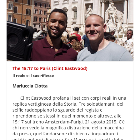
The 15:17 to Paris (Clint Eastwood)
Il reale e il suo riflesso
Mariuccia Ciotta
Clint Eastwood profana il set con corpi reali in una
replica vertiginosa della Storia. Tre soldatiamanti del
selfie raddoppiano lo sguardo del regista e
riprendono se stessi in quel momento e altrove, alle
15:17 sul treno Amsterdam-Parigi, 21 agosto 2015. C’è
chi non vede la magnifica distrazione della macchina
da presa, quell’andarsene di sbieco a inquadrare i
gelati sontuosi di piazza San Marco, e si aspetta John