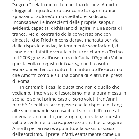
“segreto” celato dietro la maestria di Lang. Amorth
sfugge all’inquadratura così come Lang, entrambi
spiazzano l’autore/primo spettatore, si dicono
inconsapevoli e incoscienti delle proprie, seppur
evidenti, capacità, dichiarano di agire in una sorta di
trance. Ma al contrario della conversazione con il
cineasta, che Friedkin considerava mancata per via
delle risposte elusive, letteralmente sconfortanti, di
Lang e che infatti è venuta alla luce soltanto a Torino
nel 2003 grazie all’insistenza di Giulia D’Agnolo Vallan,
questa volta il regista di
Cruising
non ha avuto
esitazioni ed ha costruito il film intorno all’esorcismo
che Amorth compie su una donna di Alatri, nei pressi
di Roma.
In entrambi i casi la questione non è quello che
vediamo, l’intervista o l’esorcismo, ma la pura messa in
scena, e se nel primo caso ci sono voluti trent’anni
perchè Friedkin si accorgesse che le risposte di Lang
alle sue domande su cosa dia il senso dell’orrore al
cinema erano nei tic, nei grugniti, nei silenzi questa
volta è evidente la consapevolezza che basta seguire
Amorth per arrivare, appunto, alla
messa in scena
dell’esorcismo. Il prete infatti, esattamente come un