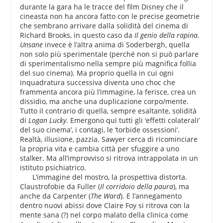
durante la gara ha le tracce del film Disney che il
cineasta non ha ancora fatto con le precise geometrie
che sembrano arrivare dalla solidità del cinema di
Richard Brooks, in questo caso da
Il genio della rapina
.
Unsane
invece è l’altra anima di Soderbergh, quella
non solo più sperimentale (perché non si può parlare
di sperimentalismo nella sempre più magnifica follia
del suo cinema). Ma proprio quella in cui ogni
inquadratura successiva diventa uno choc che
frammenta ancora più l’immagine, la ferisce, crea un
dissidio, ma anche una duplicazione corpo/mente.
Tutto il contrario di quella, sempre esaltante, solidità
di
Logan Lucky
. Emergono qui tutti gli ‘effetti colaterali’
del suo cinema’, i contagi, le ‘torbide ossessioni’.
Realtà, illusione, pazzia. Sawyer cerca di ricominciare
la propria vita e cambia città per sfuggire a uno
stalker. Ma all’improvviso si ritrova intrappolata in un
istituto psichiatrico.
L’immagine del mostro, la prospettiva distorta.
Claustrofobie da Fuller (
Il corridoio della paura
), ma
anche da Carpenter (
The Ward
). E l’annegamento
dentro nuovi abissi dove Claire Foy si ritrova con la
mente sana (?) nel corpo malato della clinica come