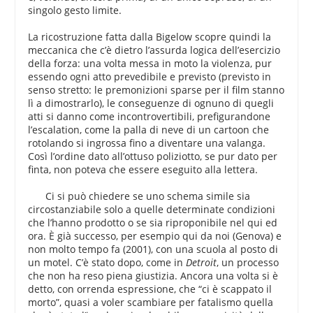
singolo gesto limite.
La ricostruzione fatta dalla Bigelow scopre quindi la
meccanica che c’è dietro l’assurda logica dell’esercizio
della forza: una volta messa in moto la violenza, pur
essendo ogni atto prevedibile e previsto (previsto in
senso stretto: le premonizioni sparse per il film stanno
lì a dimostrarlo), le conseguenze di ognuno di quegli
atti si danno come incontrovertibili, prefigurandone
l’escalation, come la palla di neve di un cartoon che
rotolando si ingrossa fino a diventare una valanga.
Così l’ordine dato all’ottuso poliziotto, se pur dato per
finta, non poteva che essere eseguito alla lettera.
Ci si può chiedere se uno schema simile sia
circostanziabile solo a quelle determinate condizioni
che l’hanno prodotto o se sia riproponibile nel qui ed
ora. È già successo, per esempio qui da noi (Genova) e
non molto tempo fa (2001), con una scuola al posto di
un motel. C’è stato dopo, come in
Detroit
, un processo
che non ha reso piena giustizia. Ancora una volta si è
detto, con orrenda espressione, che “ci è scappato il
morto”, quasi a voler scambiare per fatalismo quella