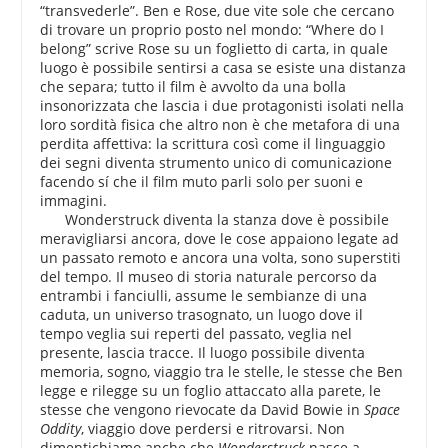
“transvederle”. Ben e Rose, due vite sole che cercano
di trovare un proprio posto nel mondo: “Where do I
belong” scrive Rose su un foglietto di carta, in quale
luogo è possibile sentirsi a casa se esiste una distanza
che separa; tutto il film è avvolto da una bolla
insonorizzata che lascia i due protagonisti isolati nella
loro sordità fisica che altro non è che metafora di una
perdita affettiva: la scrittura così come il linguaggio
dei segni diventa strumento unico di comunicazione
facendo sí che il film muto parli solo per suoni e
immagini.
Wonderstruck diventa la stanza dove è possibile
meravigliarsi ancora, dove le cose appaiono legate ad
un passato remoto e ancora una volta, sono superstiti
del tempo. Il museo di storia naturale percorso da
entrambi i fanciulli, assume le sembianze di una
caduta, un universo trasognato, un luogo dove il
tempo veglia sui reperti del passato, veglia nel
presente, lascia tracce. Il luogo possibile diventa
memoria, sogno, viaggio tra le stelle, le stesse che Ben
legge e rilegge su un foglio attaccato alla parete, le
stesse che vengono rievocate da David Bowie in
Space
Oddity
, viaggio dove perdersi e ritrovarsi. Non
dimentichiamo anche che
Wonderstruck
nasce a