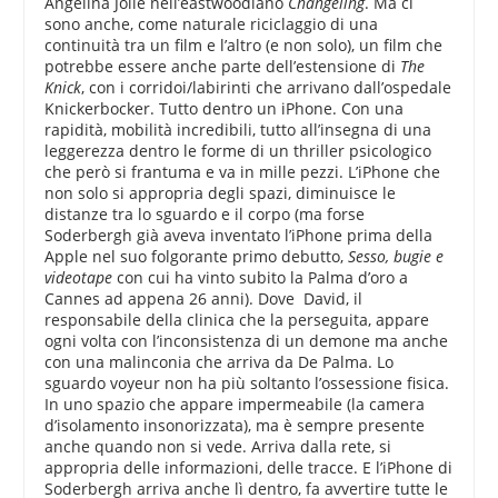
Angelina Jolie nell’eastwoodiano
Changeling
. Ma ci
sono anche, come naturale riciclaggio di una
continuità tra un film e l’altro (e non solo), un film che
potrebbe essere anche parte dell’estensione di
The
Knick
, con i corridoi/labirinti che arrivano dall’ospedale
Knickerbocker. Tutto dentro un iPhone. Con una
rapidità, mobilità incredibili, tutto all’insegna di una
leggerezza dentro le forme di un thriller psicologico
che però si frantuma e va in mille pezzi. L’iPhone che
non solo si appropria degli spazi, diminuisce le
distanze tra lo sguardo e il corpo (ma forse
Soderbergh già aveva inventato l’iPhone prima della
Apple nel suo folgorante primo debutto,
Sesso, bugie e
videotape
con cui ha vinto subito la Palma d’oro a
Cannes ad appena 26 anni). Dove David, il
responsabile della clinica che la perseguita, appare
ogni volta con l’inconsistenza di un demone ma anche
con una malinconia che arriva da De Palma. Lo
sguardo voyeur non ha più soltanto l’ossessione fisica.
In uno spazio che appare impermeabile (la camera
d’isolamento insonorizzata), ma è sempre presente
anche quando non si vede. Arriva dalla rete, si
appropria delle informazioni, delle tracce. E l’iPhone di
Soderbergh arriva anche lì dentro, fa avvertire tutte le