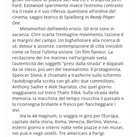
Ford. Eastwood sperimenta invece l’estremo contrasto
tra il reale e il suo riflesso, questione all’ordine del
cinema, saggio teorico di Spielberg in
Ready Player
One
.
Metamorfosi dell’
evento eroico
. Gli eroi sono in
vacanza. Clint scarta l’immagine-movimento, l’azione è
ai margini del campo. Un bighellonare alla ricerca di
sé, detour e assenze, contemplazione di città invisibili
come se fosse l’ultima visione. Un film flaneur. La
recitazione dei tre marines nell’originale svela
l’autenticità dei soggetti “presi dalla strada” e doppiati
da se stessi, più veri del neorealismo. Il protagonista,
Spencer Stone, è chiamato a trasferire sullo schermo
l’autobiografia scritta con gli altri due commilitoni,
Anthony Sadler e Alek Skarlatos, che quel giorno
viaggiavano sul treno Thalis 9364. Sulla strada della
memoria, la macchina del tempo risucchia il passato e
lo riconsegna brillante e fresco per fiancheggiare i
vivi.
Via la 44 magnum, si viaggia in giro per l’Europa,
capitale della storia, Roma, Venezia, Berlino, Vienna...
esterni giorno e interni notte nelle piazze e nei musei,
nei pub e negli ostelli. Tre americani a Parigi.