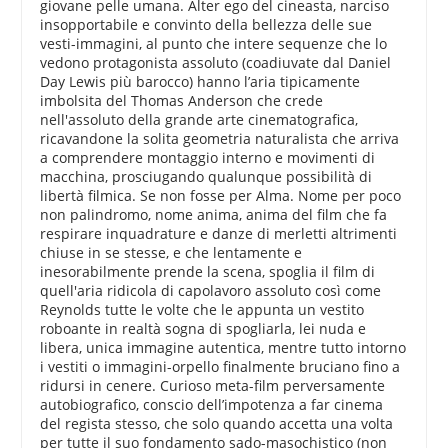
giovane pelle umana. Alter ego del cineasta, narciso
insopportabile e convinto della bellezza delle sue
vesti-immagini, al punto che intere sequenze che lo
vedono protagonista assoluto (coadiuvate dal Daniel
Day Lewis più barocco) hanno l’aria tipicamente
imbolsita del Thomas Anderson che crede
nell'assoluto della grande arte cinematografica,
ricavandone la solita geometria naturalista che arriva
a comprendere montaggio interno e movimenti di
macchina, prosciugando qualunque possibilità di
libertà filmica. Se non fosse per Alma. Nome per poco
non palindromo, nome anima, anima del film che fa
respirare inquadrature e danze di merletti altrimenti
chiuse in se stesse, e che lentamente e
inesorabilmente prende la scena, spoglia il film di
quell'aria ridicola di capolavoro assoluto così come
Reynolds tutte le volte che le appunta un vestito
roboante in realtà sogna di spogliarla, lei nuda e
libera, unica immagine autentica, mentre tutto intorno
i vestiti o immagini-orpello finalmente bruciano fino a
ridursi in cenere. Curioso meta-film perversamente
autobiografico, conscio dell’impotenza a far cinema
del regista stesso, che solo quando accetta una volta
per tutte il suo fondamento sado-masochistico (non