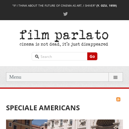
"IF I THINK ABOUT THE FUTURE OF CINEMA AS ART, I SHIVER"
(Y. OZU, 1959)
Go
Menu
SPECIALE AMERICANS