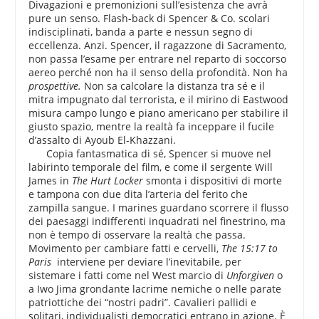
Divagazioni e premonizioni sull’esistenza che avrà
pure un senso. Flash-back di Spencer & Co. scolari
indisciplinati, banda a parte e nessun segno di
eccellenza. Anzi. Spencer, il ragazzone di Sacramento,
non passa l’esame per entrare nel reparto di soccorso
aereo perché non ha il senso della profondità. Non ha
prospettive.
Non sa calcolare la distanza tra sé e il
mitra impugnato dal terrorista, e il mirino di Eastwood
misura campo lungo e piano americano per stabilire il
giusto spazio, mentre la realtà fa inceppare il fucile
d’assalto di Ayoub El-Khazzani.
Copia fantasmatica di sé, Spencer si muove nel
labirinto temporale del film, e come il sergente Will
James in
The Hurt Locker
smonta i dispositivi di morte
e tampona con due dita l’arteria del ferito che
zampilla sangue. I marines guardano scorrere il flusso
dei paesaggi indifferenti inquadrati nel finestrino, ma
non è tempo di osservare la realtà che passa.
Movimento per cambiare fatti e cervelli,
The 15:17 to
Paris
interviene per deviare l’inevitabile, per
sistemare i fatti come nel West marcio di
Unforgiven
o
a Iwo Jima grondante lacrime nemiche o nelle parate
patriottiche dei “nostri padri”. Cavalieri pallidi e
solitari, individualisti democratici entrano in azione. È