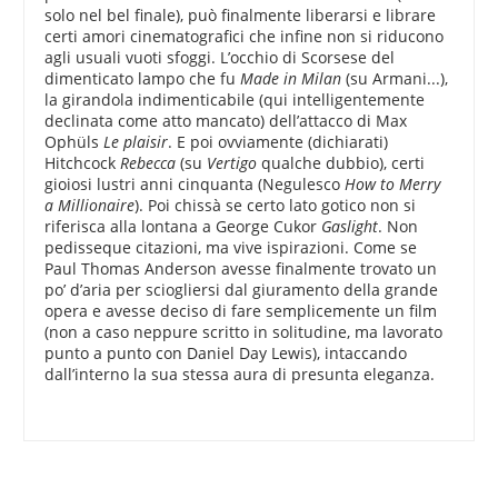
solo nel bel finale), può finalmente liberarsi e librare
certi amori cinematografici che infine non si riducono
agli usuali vuoti sfoggi. L’occhio di Scorsese del
dimenticato lampo che fu
Made in Milan
(su Armani...),
la girandola indimenticabile (qui intelligentemente
declinata come atto mancato) dell’attacco di Max
Ophüls
Le plaisir
. E poi ovviamente (dichiarati)
Hitchcock
Rebecca
(su
Vertigo
qualche dubbio), certi
gioiosi lustri anni cinquanta (Negulesco
How to Merry
a Millionaire
). Poi chissà se certo lato gotico non si
riferisca alla lontana a George Cukor
Gaslight
. Non
pedisseque citazioni, ma vive ispirazioni. Come se
Paul Thomas Anderson avesse finalmente trovato un
po’ d’aria per sciogliersi dal giuramento della grande
opera e avesse deciso di fare semplicemente un film
(non a caso neppure scritto in solitudine, ma lavorato
punto a punto con Daniel Day Lewis), intaccando
dall’interno la sua stessa aura di presunta eleganza.