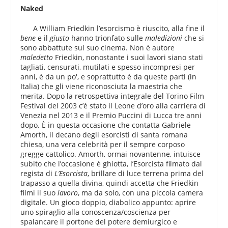
Naked
A William Friedkin l’esorcismo è riuscito, alla fine il
bene
e il
giusto
hanno trionfato sulle
maledizioni
che si
sono abbattute sul suo cinema. Non è autore
maledetto
Friedkin, nonostante i suoi lavori siano stati
tagliati, censurati, mutilati e spesso incompresi per
anni, è da un po', e soprattutto è da queste parti (in
Italia) che gli viene riconosciuta la maestria che
merita. Dopo la retrospettiva integrale del Torino Film
Festival del 2003 c’è stato il Leone d’oro alla carriera di
Venezia nel 2013 e il Premio Puccini di Lucca tre anni
dopo. È in questa occasione che contatta Gabriele
Amorth, il decano degli esorcisti di santa romana
chiesa, una vera celebrità per il sempre corposo
gregge cattolico. Amorth, ormai novantenne, intuisce
subito che l’occasione è ghiotta, l’Esorcista filmato dal
regista di
L’Esorcista
, brillare di luce terrena prima del
trapasso a quella divina, quindi accetta che Friedkin
filmi il suo
lavoro
, ma da solo, con una piccola camera
digitale. Un gioco doppio, diabolico appunto: aprire
uno spiraglio alla conoscenza/coscienza per
spalancare il portone del potere demiurgico e