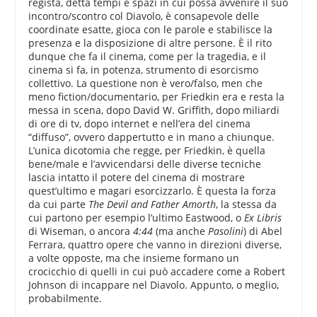
regista, detta tempi e spazi in cui possa avvenire il suo
incontro/scontro col Diavolo, è consapevole delle
coordinate esatte, gioca con le parole e stabilisce la
presenza e la disposizione di altre persone. È il rito
dunque che fa il cinema, come per la tragedia, e il
cinema si fa, in potenza, strumento di esorcismo
collettivo. La questione non è vero/falso, men che
meno fiction/documentario, per Friedkin era e resta la
messa in scena, dopo David W. Griffith, dopo miliardi
di ore di tv, dopo internet e nell’era del cinema
“diffuso”, ovvero dappertutto e in mano a chiunque.
L’unica dicotomia che regge, per Friedkin, è quella
bene/male e l’avvicendarsi delle diverse tecniche
lascia intatto il potere del cinema di mostrare
quest’ultimo e magari esorcizzarlo. È questa la forza
da cui parte
The Devil and Father Amorth
, la stessa da
cui partono per esempio l’ultimo Eastwood, o
Ex Libris
di Wiseman, o ancora
4:44
(ma anche
Pasolini
) di Abel
Ferrara, quattro opere che vanno in direzioni diverse,
a volte opposte, ma che insieme formano un
crocicchio di quelli in cui può accadere come a Robert
Johnson di incappare nel Diavolo. Appunto, o meglio,
probabilmente.