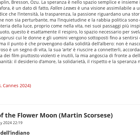
lin, Bresson, Ozu. La speranza è nello spazio semplice e insieme in
fora, è un dato di fatto,
Fallen Leaves
è una visione assimilabile a un
e che l’intensità, la trasparenza, la passione riguardano una stori
 che non sia perturbante, ma l’inquietudine e la rabbia politica so
materia della luce, proprio come nella vita, nei suoi passaggi più i
to, questo è esattamente il respiro, lo spazio necessario per svelar
rusi cui le donne e gli uomini vengono sottoposti fino a sentirsi 
a il punto è che provengono dalla solidità dell’albero: non è nascon
 è un segno di vita, la sua ‘arte’ è riuscire a connetterli, accorda
 dei film piuttosto violenti e inutili, la mia angoscia di fronte a de
ità: il desiderio d’amore, la solidarietà, il rispetto e la speranza ne
3, Cannes 2024)
 of the Flower Moon (Martin Scorsese)
ly 2024 22:19
 dell’indiano