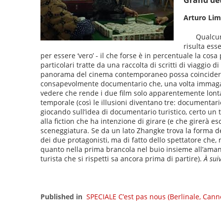
Grand de
Arturo Li
Qualcun
risulta ess
per essere ‘vero’ - il che forse è in percentuale la c
particolari tratte da una raccolta di scritti di viaggi
panorama del cinema contemporaneo possa coincidere il
consapevolmente documentario che, una volta immagazzin
vedere che rende i due film solo apparentemente lont
temporale (così le illusioni diventano tre: documentario
giocando sull’idea di documentario turistico, certo un t
alla fiction che ha intenzione di girare (e che girerà
sceneggiatura. Se da un lato Zhangke trova la forma defi
dei due protagonisti, ma di fatto dello spettatore che
quanto nella prima brancola nel buio insieme all’amant
turista che si rispetti sa ancora prima di partire).
À sui
Published in
SPECIALE C’est pas nous (Berlinale, Cann