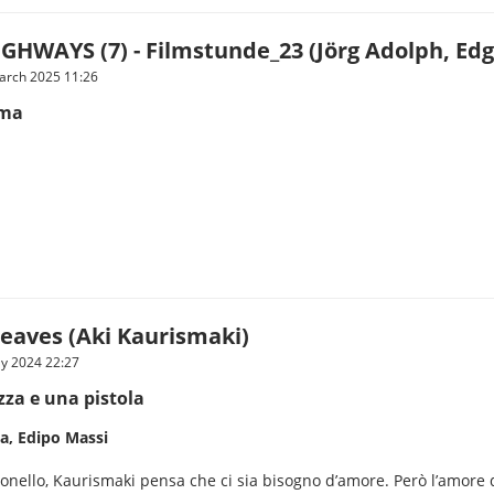
GHWAYS (7) - Filmstunde_23 (Jörg Adolph, Edg
arch 2025 11:26
ima
Leaves (Aki Kaurismaki)
ly 2024 22:27
za e una pistola
a, Edipo Massi
nello, Kaurismaki pensa che ci sia bisogno d’amore. Però l’amore d