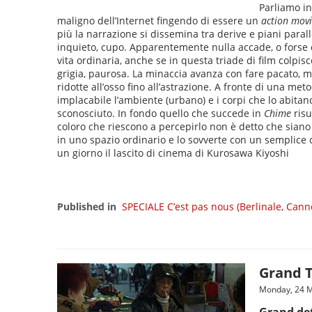
Parliamo in
maligno dell’Internet fingendo di essere un
action mov
più la narrazione si dissemina tra derive e piani paral
inquieto, cupo. Apparentemente nulla accade, o forse è p
vita ordinaria, anche se in questa triade di film colp
grigia, paurosa. La minaccia avanza con fare pacato, ma
ridotte all’osso fino all’astrazione. A fronte di una me
implacabile l’ambiente (urbano) e i corpi che lo abit
sconosciuto. In fondo quello che succede in
Chime
risu
coloro che riescono a percepirlo non è detto che siano 
in uno spazio ordinario e lo sovverte con un semplice
un giorno il lascito di cinema di Kurosawa Kiyoshi
Published in
SPECIALE C’est pas nous (Berlinale, Cann
Grand T
Monday, 24 M