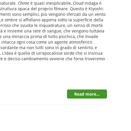
nnaturale.
Chime
è quasi inesplicabile,
Cloud
indaga il
struttura opaca del proprio filmare. Questo è Kiyoshi:
vimenti sono semplici, più vengono sferzati da un vento
 Le ombre si affollano appena sotto la superficie della
ferroso che svuota le inquadrature, un senso di morte
lità e insieme una sete di sangue, che vengono tuttavia
sce una minaccia prima di tutto psichica, che invade
tà intacca ogni cosa come un agente atmosferico
assordante ma non tutti sono in grado di sentirlo, e
. L’idea è quella di un’apocalisse
sorda
che si insinua
reve e deciso cambiamento avviene che forse troveremo
Read more...