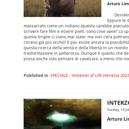
Arturo Lim
Desider
Eppure le d
massacrato come un indiano (questo sarebbe piaciuto a 
scrivere fare film e essere poeti, sono cose vane? Lo s
queste briglie ci siano mai state: ma non c’era poltron
c’erano già più occhi)? E poi, esiste ancora la possibil
questa ricerca della verità e della libertà in un mondo 
trasformazione in pellerossa. Dunque è questo che des
possa anche solo pensare di cavalcare, a meno che non si 
Published in
SPECIALE - Imitation of Life (Venezia 202
INTERZO
Sunday, 14 Ju
Arturo L