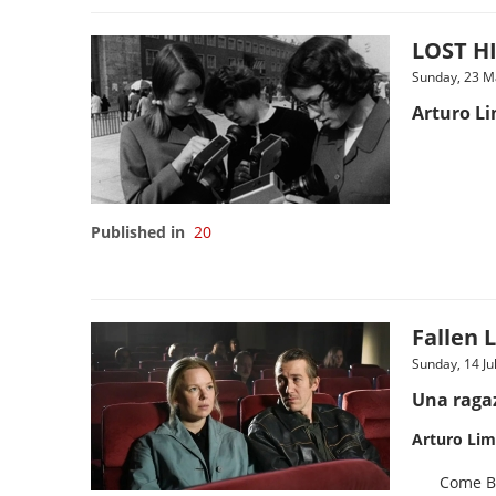
LOST HI
Sunday, 23 M
Arturo L
Published in
20
Fallen 
Sunday, 14 Ju
Una ragaz
Arturo Lim
Come Bo