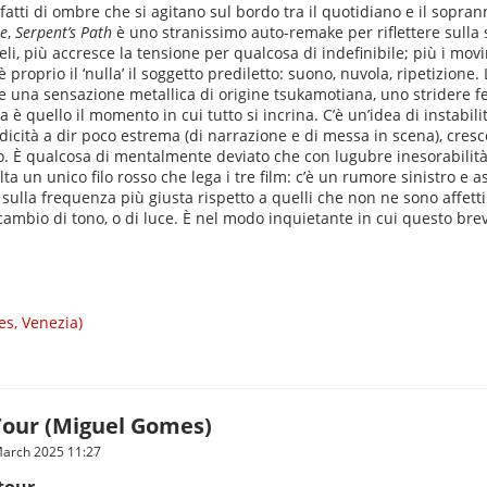
fatti di ombre che si agitano sul bordo tra il quotidiano e il sopra
ie
,
Serpent’s Path
è uno stranissimo auto-remake per riflettere sulla 
leli, più accresce la tensione per qualcosa di indefinibile; più i mo
roprio il ‘nulla’ il soggetto prediletto: suono, nuvola, ripetizione.
isce una sensazione metallica di origine tsukamotiana, uno stridere 
 è quello il momento in cui tutto si incrina. C’è un’idea di instabi
todicità a dir poco estrema (di narrazione e di messa in scena), cre
ano. È qualcosa di mentalmente deviato che con lugubre inesorabili
lta un unico filo rosso che lega i tre film: c’è un rumore sinistro e 
sulla frequenza più giusta rispetto a quelli che non ne sono affetti
 cambio di tono, o di luce. È nel modo inquietante in cui questo b
es, Venezia)
our (Miguel Gomes)
arch 2025 11:27