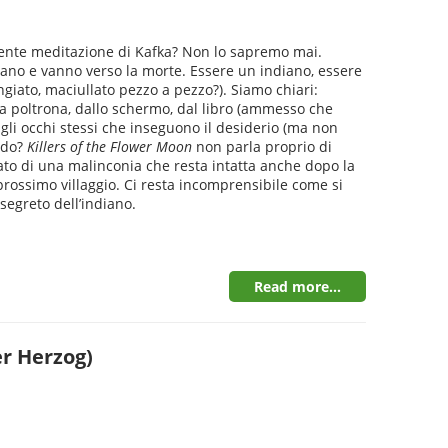
gente meditazione di Kafka? Non lo sapremo mai.
erano e vanno verso la morte. Essere un indiano, essere
giato, maciullato pezzo a pezzo?). Siamo chiari:
lla poltrona, dallo schermo, dal libro (ammesso che
agli occhi stessi che inseguono il desiderio (ma non
ondo?
Killers of the Flower Moon
non parla proprio di
fiato di una malinconia che resta intatta anche dopo la
rossimo villaggio. Ci resta incomprensibile come si
 segreto dell’indiano.
Read more...
er Herzog)