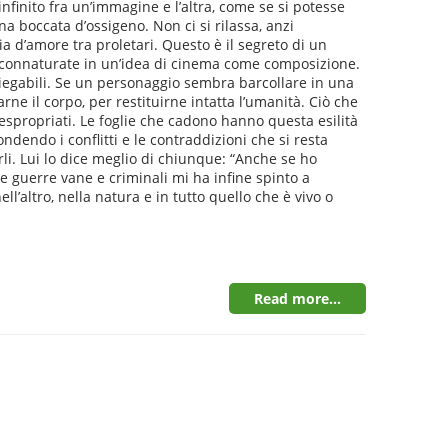
finito fra un’immagine e l’altra, come se si potesse
a boccata d’ossigeno. Non ci si rilassa, anzi
a d’amore tra proletari. Questo è il segreto di un
no connaturate in un’idea di cinema come composizione.
nspiegabili. Se un personaggio sembra barcollare in una
ne il corpo, per restituirne intatta l’umanità. Ciò che
espropriati. Le foglie che cadono hanno questa esilità
dendo i conflitti e le contraddizioni che si resta
rli. Lui lo dice meglio di chiunque: “Anche se ho
lle guerre vane e criminali mi ha infine spinto a
ll’altro, nella natura e in tutto quello che è vivo o
Read more...