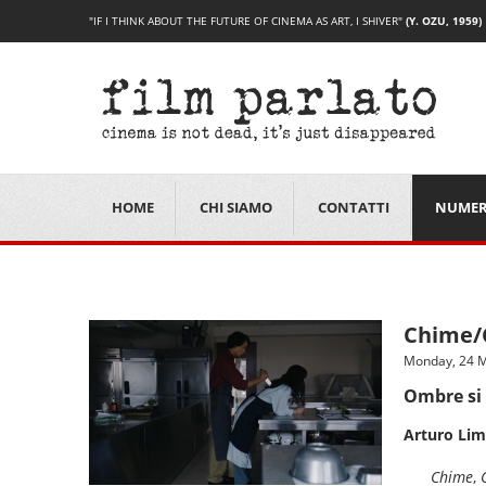
"IF I THINK ABOUT THE FUTURE OF CINEMA AS ART, I SHIVER"
(Y. OZU, 1959)
HOME
CHI SIAMO
CONTATTI
NUMER
Chime/C
Monday, 24 M
Ombre si 
Arturo Li
Chime
,