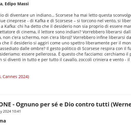
a, Edipo Massi
io di diventare un indiano… Scorsese ha mai letto questa sconvol
ue cineprese - di Kafka e di Scorsese – si torcono nel vento, si lib
Kafka: chi ha detto che il desiderio non sia proprio di essere man
pettatore di cinema, il lettore sono indiani? Vorrebbero liberarsi da
a, non c’era schermo, non c’era libro)? Vorrebbero infine liberarsi d
ità che il desiderio si aggiri come uno spettro liberamente per il m
assediato dalle ombre? Il gesto politico di Scorsese respira con il 
ideriamo: essere pellerossa. È questo che facciamo: cerchiamo il p
diventi in tutto e per tutto il cavallo, zoccoli criniera e vento - il
3, Cannes 2024)
NE - Ognuno per sé e Dio contro tutti (Wern
ly 2024 10:41
ima