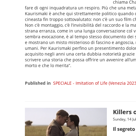
chiama Chap
fare di ogni inquadratura un respiro. Più che una meta
Kaurismaki è anche qui strettamente politico quando dic
cineasta fin troppo sottovalutato: non c’è un suo film
Non c’è montaggio, c’è l’invisibilità del raccordo e la 
strana erranza, come in una lunga conversazione col vuo
sembra evocazione, è al tempo stesso documento dei sop
e mostrano un misto misterioso di fascino e angoscia, m
umani. Per Kaurismaki perfino un presentimento doloroso
acquisito negli anni una certa dubbia notorietà grazie a
scrivere una storia che possa offrire un avvenire all’uman
morto e che lo merita”.
Published in
SPECIALE - Imitation of Life (Venezia 202
Killers
Sunday, 14 Ju
Il segreto