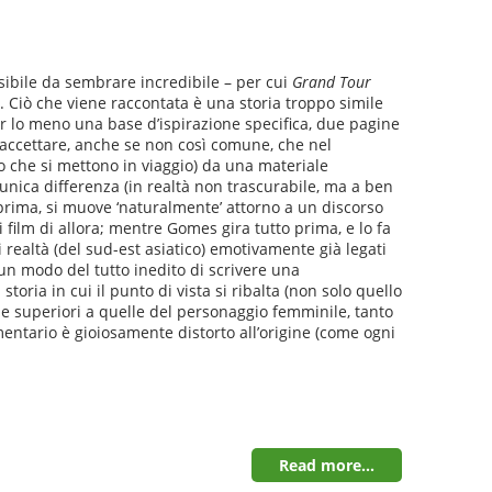
sibile da sembrare incredibile – per cui
Grand Tour
. Ciò che viene raccontata è una storia troppo simile
er lo meno una base d’ispirazione specifica, due pagine
a accettare, anche se non così comune, che nel
 che si mettono in viaggio) da una materiale
unica differenza (in realtà non trascurabile, ma a ben
prima, si muove ‘naturalmente’ attorno a un discorso
i film di allora; mentre Gomes gira tutto prima, e lo fa
i realtà (del sud-est asiatico) emotivamente già legati
un modo del tutto inedito di scrivere una
oria in cui il punto di vista si ribalta (non solo quello
ze superiori a quelle del personaggio femminile, tanto
entario è gioiosamente distorto all’origine (come ogni
Read more...