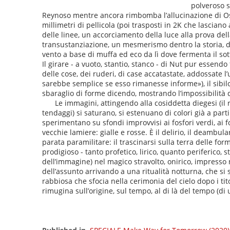
polveroso 
Reynoso mentre ancora rimbomba l’allucinazione di Osva
millimetri di pellicola (poi trasposti in 2K che lascian
delle linee, un accorciamento della luce alla prova del
transustanziazione, un mesmerismo dentro la storia, den
vento a base di muffa ed eco da lì dove fermenta il sott
Il girare - a vuoto, stantio, stanco - di Nut pur essendo
delle cose, dei ruderi, di case accatastate, addossate l
sarebbe semplice se esso rimanesse informe»), il sibilo 
sbaraglio di forme dicendo, mostrando l’impossibilità d
Le immagini, attingendo alla cosiddetta diegesi (il r
tendaggi) si saturano, si estenuano di colori già a partire
sperimentano su sfondi improvvisi ai fosfori verdi, ai fo
vecchie lamiere: gialle e rosse. È il delirio, il deambu
parata paramilitare: il trascinarsi sulla terra delle form
prodigioso - tanto profetico, lirico, quanto periferico, s
dell’immagine) nel magico stravolto, onirico, impresso ne
dell’assunto arrivando a una ritualità notturna, che si
rabbiosa che sfocia nella cerimonia del cielo dopo i ti
rimugina sull’origine, sul tempo, al di là del tempo (di