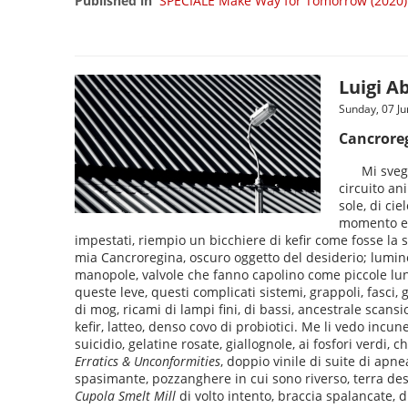
Published in
SPECIALE Make Way for Tomorrow (2020)
Luigi Ab
Sunday, 07 J
Cancrore
Mi sveg
circuito an
sole, di ci
momento e s
impestati, riempio un bicchiere di kefir come fosse la st
mia Cancroregina, oscuro oggetto del desiderio; luminos
manopole, valvole che fanno capolino come piccole lune,
queste leve, questi complicati sistemi, grappoli, fasci, g
di mog, ricami di lampi fini, di bassi, ancestrale scan
kefir, latteo, denso covo di probiotici. Me li vedo incune
suicidio, gelatine rosate, giallognole, ai fosfori verdi, 
Erratics & Unconformities
, doppio vinile di suite di apnea
spasimante, pozzanghere in cui sono riverso, terra desol
Cupola Smelt Mill
di volto intento, braccia spalancate, d