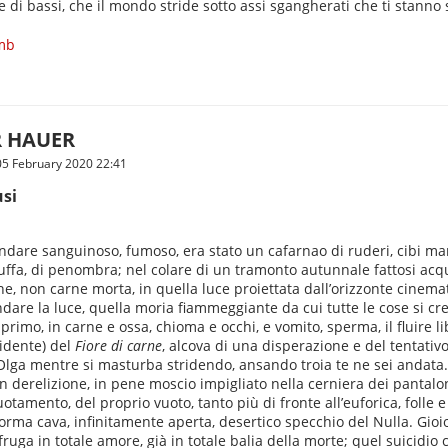
e di bassi, che il mondo stride sotto assi sgangherati che ti stanno 
omb
 HAUER
5 February 2020 22:41
usi
ndare sanguinoso, fumoso, era stato un cafarnao di ruderi, cibi mar
muffa, di penombra; nel colare di un tramonto autunnale fattosi ac
rne, non carne morta, in quella luce proiettata dall’orizzonte cine
ondare la luce, quella moria fiammeggiante da cui tutte le cose si c
rimo, in carne e ossa, chioma e occhi, e vomito, sperma, il fluire lib
idente) del
Fiore di carne
, alcova di una disperazione e del tentativ
 di Olga mentre si masturba stridendo, ansando troia te ne sei andat
 derelizione, in pene moscio impigliato nella cerniera dei pantaloni
tamento, del proprio vuoto, tanto più di fronte all’euforica, folle e
rma cava, infinitamente aperta, desertico specchio del Nulla. Gioios
 fruga in totale amore, già in totale balia della morte; quel suicidio