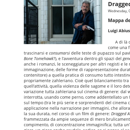
Dragged
Wednesday, 
Mappa de
Luigi Abius
A di là
come una fe
trascinarsi e
consumarsi
delle teste di pupazzo sul pa
Bone Tomehawk
?), e l’avventura dentro gli spazi del
gen
anche i romanzi, le sceneggiature per altri registi e le
immaginazione, delle forme di rappresentazione duratu
contenitore) a quella pratica di consumo tutto intestin
propriamente zahleriano. Cioè quel bilanciamento tra 
quell’attività, quella violenza delle sagome e il loro d
variazione tutta zahleriana sul cinema di genere: dal wes
interrotta, usando come perno, come addentellato un Me
sul tempo (tra le più serie e sorprendenti del cinema 
applicazione nella narrazione per immagini, che allora 
la sua durata, nel corso di un film di genere:
Dragged A
frammezzata da ampie sequenze di mero brulicamento c
compimento, di concentrazione immaginifica; tutta un’at