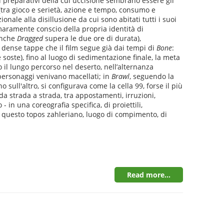
 i preparativi della cui uccisione sembrano essere gli
tra gioco e serietà, azione e tempo, consumo e
nale alla disillusione da cui sono abitati tutti i suoi
maramente conscio della propria identità di
anche
Dragged
supera le due ore di durata),
, dense tappe che il film segue già dai tempi di
Bone
:
 soste), fino al luogo di sedimentazione finale, la meta
o il lungo percorso nel deserto, nell’alternanza
i personaggi venivano macellati; in
Brawl
, seguendo la
sull'altro, si configurava come la cella 99, forse il più
 da strada a strada, tra appostamenti, irruzioni,
in una coreografia specifica, di proiettili,
di questo topos zahleriano, luogo di compimento, di
Read more...