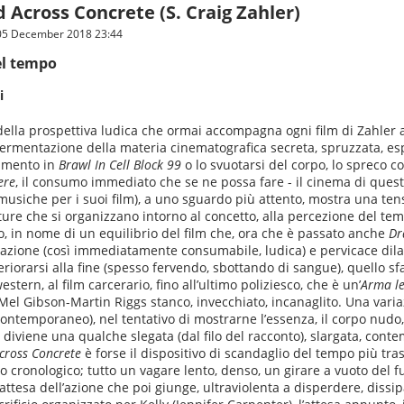
 Across Concrete (S. Craig Zahler)
05 December 2018 23:44
l tempo
i
 della prospettiva ludica che ormai accompagna ogni film di Zahler al
rmentazione della materia cinematografica secreta, spruzzata, esp
vimento in
Brawl In Cell Block 99
o lo svuotarsi del corpo, lo spreco c
ere
, il consumo immediato che se ne possa fare - il cinema di qu
 musiche per i suoi film), a uno sguardo più attento, mostra una tens
re che si organizzano intorno al concetto, alla percezione del te
o, in nome di un equilibrio del film che, ora che è passato anche
Dr
azione (così immediatamente consumabile, ludica) e pervicace dila
eteriorarsi alla fine (spesso fervendo, sbottando di sangue), quello s
tern, al film carcerario, fino all’ultimo poliziesco, che è un’
Arma le
l Gibson-Martin Riggs stanco, invecchiato, incanaglito. Una variazi
contemporaneo), nel tentativo di mostrarne l’essenza, il corpo nudo
diviene una qualche slegata (dal filo del racconto), slargata, cont
cross Concrete
è forse il dispositivo di scandaglio del tempo più trasp
ronologico; tutto un vagare lento, denso, un girare a vuoto del 
tesa dell’azione che poi giunge, ultraviolenta a disperdere, dissip