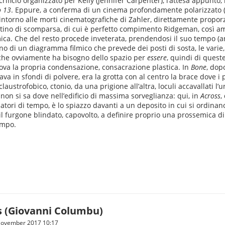
crificio organizzato per Kelly (Jennifer Carpenter), l’attesa appunto,
o 13
. Eppure, a conferma di un cinema profondamente polarizzato (
 intorno alle morti cinematografiche di Zahler, direttamente proporzio
estino di scomparsa, di cui è perfetto compimento Ridgeman, così a
ica. Che del resto procede inveterata, prendendosi il suo tempo (
no di un diagramma filmico che prevede dei posti di sosta, le varie
che ovviamente ha bisogno dello spazio per
essere
, quindi di queste
 trova la propria condensazione, consacrazione plastica. In
Bone
, dop
zzava in sfondi di polvere, era la grotta con al centro la brace dove 
rofobico, ctonio, da una prigione all’altra, loculi accavallati l’uno 
 non si sa dove nell’edificio di massima sorveglianza: qui, in
Across
,
ri di tempo, è lo spiazzo davanti a un deposito in cui si ordinano - 
e il furgone blindato, capovolto, a definire proprio una prossemica 
empo.
s (Giovanni Columbu)
November 2017 10:17