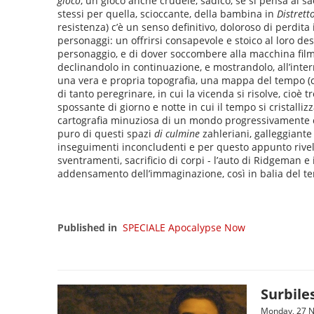
gioco
, un gioco anche crudele, sadico, se si pensa al sa
stessi per quella, scioccante, della bambina in
Distrett
resistenza) c’è un senso definitivo, doloroso di perdita
personaggi: un offrirsi consapevole e stoico al loro d
personaggio, e di dover soccombere alla macchina film
declinandolo in continuazione, e mostrandolo, all’inter
una vera e propria topografia, una mappa del tempo (
di tanto peregrinare, in cui la vicenda si risolve, cioè
spossante di giorno e notte in cui il tempo si cristalli
cartografia minuziosa di un mondo progressivamente claust
puro di questi spazi
di culmine
zahleriani, galleggiante
inseguimenti inconcludenti e per questo appunto rivelato
sventramenti, sacrificio di corpi - l’auto di Ridgeman 
addensamento dell’immaginazione, così in balia del t
Published in
SPECIALE Apocalypse Now
Surbile
Monday, 27 