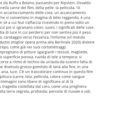
e da Rulfo a Bolano, passando per Ripstein, Osvaldo
a carne del film, della pelle: la pellicola, 16
on un accartocciamento delle cose, un accasciamento
e che si convertono in magma di
bites
reggendo; è una
n sé a cui Nut s’affaccia ricevendo in pieno volto un
 poi si sgranano colori, suoni, i significati delle cose.
odia di luce in cui perdersi per non sentire più il peso
o, carotaggio verso l’essenza, l’informe («il mondo
ductos
(miglior opera prima alla Berlinale 2020) diviene
strepo, come già nei suoi cortometraggi.
impregnano di pitture sgargianti i tessuti, magliette,
anno superficie porosa, ruvida di tele a tempera; si
ercorse a ritmo di techno da un’auto-da-scontro fatta di
me divenuto grosso gomitolo di lana alla fine, in una
o aria, luce. C’è un trascolorare continuo in questo film
 pittura (carne, tela, pellicola, colore come sangue
 immagini sono libere di significare al di là
o, tragedia costellata dal coro, come una preghiera
la terra segreta, profonda; persiste di nuvole e soli,