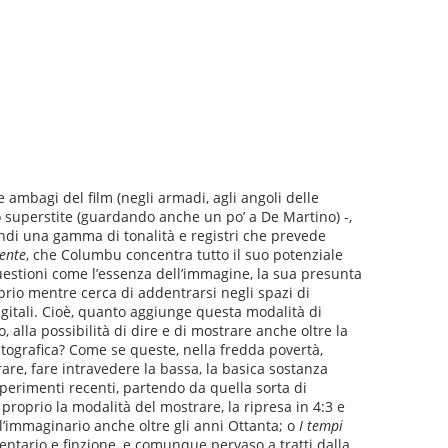
e ambagi del film (negli armadi, agli angoli delle
co superstite (guardando anche un po’ a De Martino) -,
quindi una gamma di tonalità e registri che prevede
ente
, che Columbu concentra tutto il suo potenziale
 questioni come l’essenza dell’immagine, la sua presunta
rio mentre cerca di addentrarsi negli spazi di
igitali. Cioè, quanto aggiunge questa modalità di
 alla possibilità di dire e di mostrare anche oltre la
atografica? Come se queste, nella fredda povertà,
are, fare intravedere la bassa, la basica sostanza
esperimenti recenti, partendo da quella sorta di
 proprio la modalità del mostrare, la ripresa in 4:3 e
ll’immaginario anche oltre gli anni Ottanta; o
I tempi
ntario e finzione, e comunque pervaso a tratti dalla