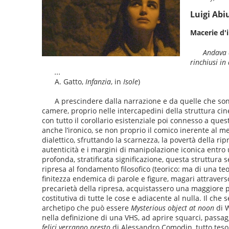
Luigi Abi
Macerie d
Andava 
rinchiusi in
...
A. Gatto,
Infanzia
, in
Isole
)
A prescindere dalla narrazione e da quelle che so
camere, proprio nelle intercapedini della struttura cin
con tutto il corollario esistenziale poi connesso a ques
anche l’ironico, se non proprio il comico inerente al m
dialettico, sfruttando la scarnezza, la povertà della r
autenticità e i margini di manipolazione iconica entr
profonda, stratificata significazione, questa struttur
ripresa al fondamento filosofico (teorico: ma di una teo
finitezza endemica di parole e figure, magari attravers
precarietà della ripresa, acquistassero una maggiore p
costitutiva di tutte le cose e adiacente al nulla. Il ch
archetipo che può essere
Mysterious object at noon
di 
nella definizione di una VHS, ad aprire squarci, passag
felici verranno presto
di Alessandro Comodin, tutto teso 