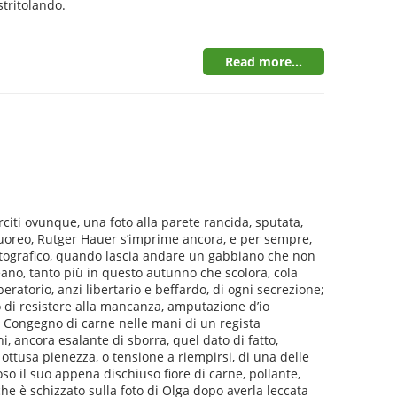
stritolando.
Read more...
citi ovunque, una foto alla parete rancida, sputata,
quoreo, Rutger Hauer s’imprime ancora, e per sempre,
matografico, quando lascia andare un gabbiano che non
reano, tanto più in questo autunno che scolora, cola
eratorio, anzi libertario e beffardo, di ogni secrezione;
o di resistere alla mancanza, amputazione d’io
a. Congegno di carne nelle mani di un regista
, ancora esalante di sborra, quel dato di fatto,
 ottusa pienezza, o tensione a riempirsi, di una delle
o il suo appena dischiuso fiore di carne, pollante,
 che è schizzato sulla foto di Olga dopo averla leccata