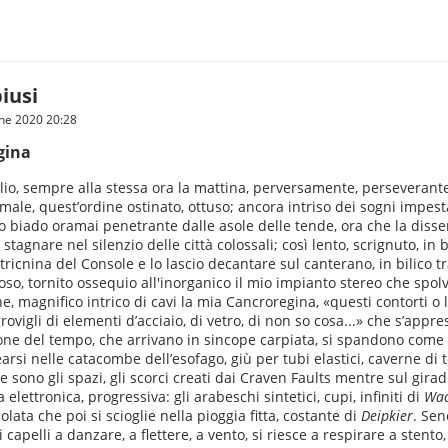
iusi
une 2020 20:28
gina
lio, sempre alla stessa ora la mattina, perversamente, perseverant
imale, quest’ordine ostinato, ottuso; ancora intriso dei sogni impes
elo biado oramai penetrante dalle asole delle tende, ora che la di
tagnare nel silenzio delle città colossali; così lento, scrignuto, in b
ricnina del Console e lo lascio decantare sul canterano, in bilico tra 
o, tornito ossequio all'inorganico il mio impianto stereo che spolve
 magnifico intrico di cavi la mia Cancroregina, «questi contorti o l
rovigli di elementi d’acciaio, di vetro, di non so cosa...» che s’appre
sione del tempo, che arrivano in sincope carpiata, si spandono come 
arsi nelle catacombe dell’esofago, giù per tubi elastici, caverne di tes
che sono gli spazi, gli scorci creati dai Craven Faults mentre sul girad
 elettronica, progressiva: gli arabeschi sintetici, cupi, infiniti di
Wac
ata che poi si scioglie nella pioggia fitta, costante di
Deipkier
. Se
i capelli a danzare, a flettere, a vento, si riesce a respirare a sten