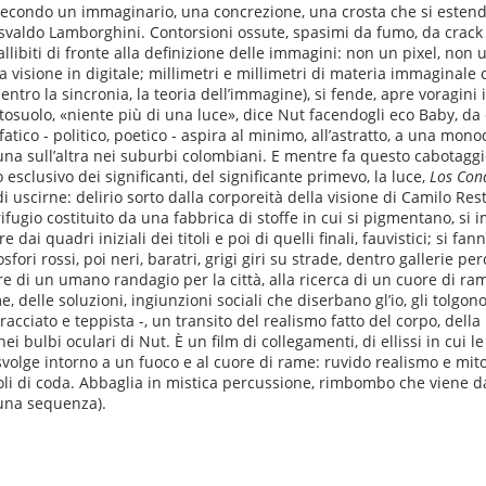
secondo un immaginario, una concrezione, una crosta che si estend
ldo Lamborghini. Contorsioni ossute, spasimi da fumo, da crack nell
o allibiti di fronte alla definizione delle immagini: non un pixel, n
la visione in digitale; millimetri e millimetri di materia immaginal
tro la sincronia, la teoria dell’immagine), si fende, apre voragini i
osuolo, «niente più di una luce», dice Nut facendogli eco Baby, da cui
 fatico - politico, poetico - aspira al minimo, all’astratto, a una mon
’una sull’altra nei suburbi colombiani. E mentre fa questo cabotaggi
esclusivo dei significanti, del significante primevo, la luce,
Los Con
i uscirne: delirio sorto dalla corporeità della visione di Camilo Re
ifugio costituito da una fabbrica di stoffe in cui si pigmentano, si 
 dai quadri iniziali dei titoli e poi di quelli finali, fauvistici; si f
sfori rossi, poi neri, baratri, grigi giri su strade, dentro gallerie p
lare di un umano randagio per la città, alla ricerca di un cuore di ra
e, delle soluzioni, ingiunzioni sociali che diserbano gl’io, gli tolgon
tracciato e teppista -, un transito del realismo fatto del corpo, della
i bulbi oculari di Nut. È un film di collegamenti, di ellissi in cui le
 svolge intorno a un fuoco e al cuore di rame: ruvido realismo e mit
toli di coda. Abbaglia in mistica percussione, rimbombo che viene dal
 una sequenza).