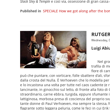
Slack Sley & Temple
e così via, ossessione di gran cassa 
Published in
SPECIALE How we got along after the b
RUTGER
Wednesday, 0
Luigi Abi
Nel gro
trafila di 
fiore di ca
può che puntare, con vorticare, folle sbattere d’ali, sf
dalla crosta del Nulla. È Verhoeven che lo modella per p
e lo incastona una volta per tutte nel caos cadente (e r
lancinante, in ginocchio sul letto, di fronte alla foto
straordinario, carne ebbra, turgida, eppure sfumante in
lattiginosa, morbosa presa di coscienza del proprio svuo
tante donne di Paul Verhoeven, ma sempre la stessa, fo
flagrante sotto leggera peluria, come le feci in cui Erik