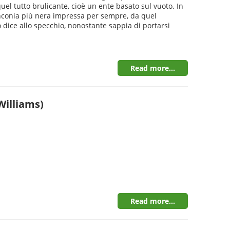
quel tutto brulicante, cioè un ente basato sul vuoto. In
alinconia più nera impressa per sempre, da quel
 lo dice allo specchio, nonostante sappia di portarsi
Read more...
illiams)
Read more...