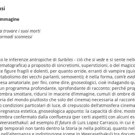
usi
'immagine
a trovare i suoi morti
 armadi sconnessi
no le inferenze antropiche di
Surbiles
- ciò che
si vede
e si sente nell
ematografica) a proposito di sincretismi, superstizioni, o del magi
te figure fragili e dolenti, per quanto orride, erranti di vampire (
etabolismo dei vecchi parlanti, semoventi); è nella forma, com’è
evid
ipresa amatoriale, per fini, come dire, gnoseologici, cioè indagando
o un programma profondante, sprofondante di racconto: perché prop
a sembra smottare, ridursi in macerie d’immagine, cumuli di ombre d
ria del mondo piuttosto che solo del cinema) necessaria al racconto,
o condizioni particolari di luce, di crepuscolo dell’atmosfera cinem
regnanza estetica, gnoseologica appunto: la capacità di dire, mostr
e sembra confermato dalla confluenza (per certi aspetti) con alcuni 
Weerasethakul: ad esempio
El futuro
di Luis Lopez Carrasco, in cui è
gi temporali non tanto dentro la Storia (e nella politica), quanto ne
nell’alternanza e indistinzione (come in Weerasethakul) tra docume