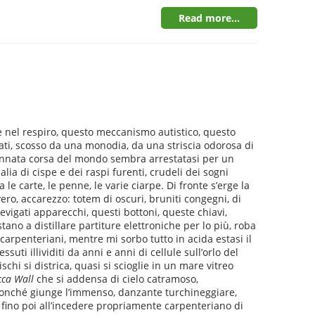
Read more...
e nel respiro, questo meccanismo autistico, questo
tati, scosso da una monodia, da una striscia odorosa di
ssennata corsa del mondo sembra arrestatasi per un
alia di cispe e dei raspi furenti, crudeli dei sogni
le carte, le penne, le varie ciarpe. Di fronte s’erge la
ro, accarezzo: totem di oscuri, bruniti congegni, di
evigati apparecchi, questi bottoni, queste chiavi,
stano a distillare partiture elettroniche per lo più, roba
carpenteriani, mentre mi sorbo tutto in acida estasi il
suti illividiti da anni e anni di cellule sull’orlo del
ischi si districa, quasi si scioglie in un mare vitreo
ca Wall
che si addensa di cielo catramoso,
nonché giunge l’immenso, danzante turchineggiare,
to, fino poi all’incedere propriamente carpenteriano di