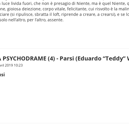
a luce livida fuori, che non è presagio di Niente, ma è quel Niente, 
, gioiosa deiezione, corpo vitale, felicitante, cui risvolto è la m
re (si ripulisce, sbratta il loft, riprende a creare, a crearsi), e se
 nell’altro, per l’altro, assente.
PSYCHODRAME (4) - Parsi (Eduardo “Teddy” W
ril 2019 10:23
usi