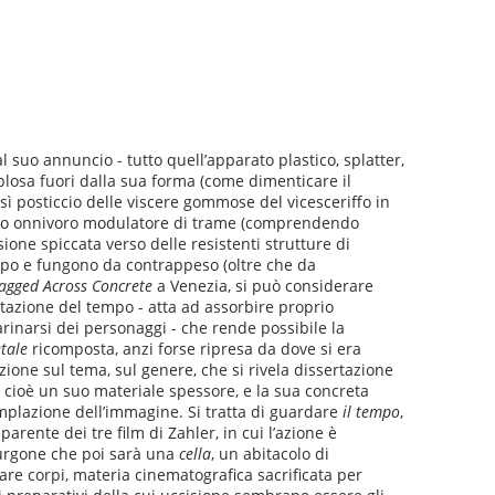
 suo annuncio - tutto quell’apparato plastico, splatter,
losa fuori dalla sua forma (come dimenticare il
osì posticcio delle viscere gommose del vicesceriffo in
esto onnivoro modulatore di trame (comprendendo
ione spiccata verso delle resistenti strutture di
mpo e fungono da contrappeso (oltre che da
agged Across Concrete
a Venezia, si può considerare
tazione del tempo - atta ad assorbire proprio
farinarsi dei personaggi - che rende possibile la
tale
ricomposta, anzi forse ripresa da dove si era
one sul tema, sul genere, che si rivela dissertazione
, cioè un suo materiale spessore, e la sua concreta
emplazione dell’immagine. Si tratta di guardare
il tempo
,
arente dei tre film di Zahler, in cui l’azione è
furgone che poi sarà una
cella
, un abitacolo di
are corpi, materia cinematografica sacrificata per