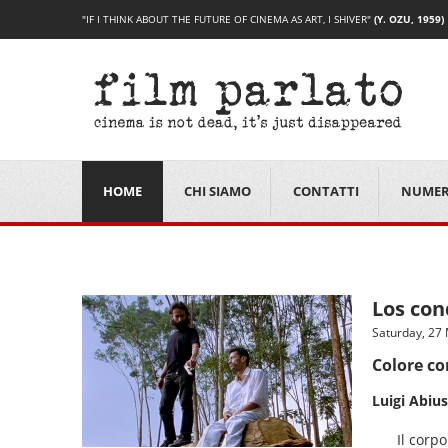
"IF I THINK ABOUT THE FUTURE OF CINEMA AS ART, I SHIVER"
(Y. OZU, 1959)
HOME
CHI SIAMO
CONTATTI
NUMER
Los con
Saturday, 27
Colore c
Luigi Abius
Il corp