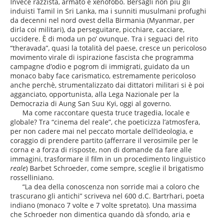
Invece razzista, armato e xenofobo. Bersagli non più gli
induisti Tamil in Sri Lanka, ma i sunniti musulmani profughi
da decenni nel nord ovest della Birmania (Myanmar, per
dirla coi militari), da perseguitare, picchiare, cacciare,
uccidere. È di moda un po’ ovunque. Tra i seguaci del rito
“theravada”, quasi la totalità del paese, cresce un pericoloso
movimento virale di ispirazione fascista che programma
campagne d’odio e pogrom di immigrati, guidato da un
monaco baby face carismatico, estremamente pericoloso
anche perchè, strumentalizzato dai dittatori militari si è poi
agganciato, opportunista, alla Lega Nazionale per la
Democrazia di Aung San Suu Kyi, oggi al governo.
Ma come raccontare questa truce tragedia, locale e
globale? Tra “cinema del reale”, che poeticizza l’atmosfera,
per non cadere mai nel peccato mortale dell’ideologia, e
coraggio di prendere partito (afferrare il verosimile per le
corna e a forza di risposte, non di domande da fare alle
immagini, trasformare il film in un procedimento linguistico
reale
) Barbet Schroeder, come sempre, sceglie il brigatismo
rosselliniano.
“La dea della conoscenza non sorride mai a coloro che
trascurano gli antichi” scriveva nel 600 d.C. Bartrhari, poeta
indiano (monaco 7 volte e 7 volte spretato). Una massima
che Schroeder non dimentica quando dà sfondo, aria e