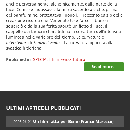
anche perversamente, alchemicamente, dalla parte della
luce. Come se indossasse la mitra sacerdotale che, prima
del parafulmine, proteggeva i popoli. Il racconto egizio della
creazione ricorda che l’Antenato tese l’arco, il buio si
squarciò e dalla sua ferita sgorgò un fiotto di luce. Il
cappello dei faraoni clematidi ha la curvatura dell’intensità
luminosa nelle varie ore del giorno. La curvatura di
Interstellar
, di
Si alza il vento
… La curvatura opposta alla
svastica hitleriana.
Published in
SPECIALE film senza futuro
Read more...
ULTIMI ARTICOLI PUBBLICATI
Un film fatto per Bene (Franco Maresco)
2026-06-21