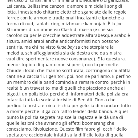
nel caso di Omar, alla criminalità individuale o organizzata.
Lei canta. Bellissime canzoni d’amore e micidiali song di
lotta. Innestando chitarre elettriche sganciate dalle regole
ferree con le armonie tradizionali incalzanti e ipnotche a
forma di oud, tablah, riqq, mizhmar e kamanjah. È la Joe
Strummer di un immenso Clash di massa (e che sia
cacofonica per le orecchie addestrate all’arabesque arabo è
sicuro, amici arabi anche anticonformisti non possono
sentirla, ma chi ha visto
Rude boy
sa che storpiare la
melodia, schiaffeggiandola sia da destra che da sinistra,
vuol dire sperimentare nuove consonanze). E la questura,
meno stupida di quanto non si pensi, non lo permette.
Chiude i locali che l’hanno scritturata, costringono chi affitta
cantine a cacciarli. I genitori, poi, non ne parliamo. E perfino
un membro della band comincia a remare contro, perchè in
realtà è un travestito, ma di quelli che piacciono anche ai
bigotti, un poliziotto, perché di informatori della polizia era
infarcita tutta la società incivile di Ben Alì. Fino a che
perfino la nostra eroina rischia per gelosia di mandare tutto
a monte perché litiga con l’altro leader della banda. A quel
punto la polizia segreta rapisce la ragazza e le dà una di
quelle lezioni che avranno gli effetti boomerang che
conosciamo. Rivoluzione. Questo film “apre gli occhi” dello
spettatore occidentale infatti sulla difficile lotta di quella