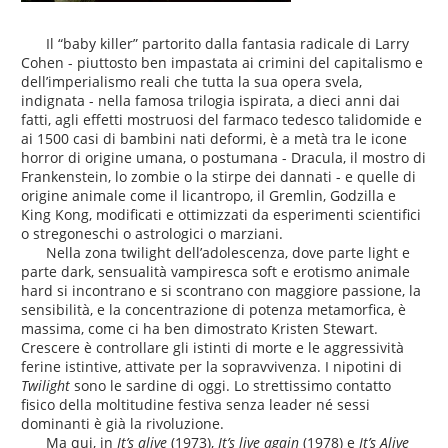
Il “baby killer” partorito dalla fantasia radicale di Larry
Cohen - piuttosto ben impastata ai crimini del capitalismo e
dell’imperialismo reali che tutta la sua opera svela,
indignata - nella famosa trilogia ispirata, a dieci anni dai
fatti, agli effetti mostruosi del farmaco tedesco talidomide e
ai 1500 casi di bambini nati deformi, è a metà tra le icone
horror di origine umana, o postumana - Dracula, il mostro di
Frankenstein, lo zombie o la stirpe dei dannati - e quelle di
origine animale come il licantropo, il Gremlin, Godzilla e
King Kong, modificati e ottimizzati da esperimenti scientifici
o stregoneschi o astrologici o marziani.
Nella zona twilight dell’adolescenza, dove parte light e
parte dark, sensualità vampiresca soft e erotismo animale
hard si incontrano e si scontrano con maggiore passione, la
sensibilità, e la concentrazione di potenza metamorfica, è
massima, come ci ha ben dimostrato Kristen Stewart.
Crescere è controllare gli istinti di morte e le aggressività
ferine istintive, attivate per la sopravvivenza. I nipotini di
Twilight
sono le sardine di oggi. Lo strettissimo contatto
fisico della moltitudine festiva senza leader né sessi
dominanti è già la rivoluzione.
Ma qui, in
It’s alive
(1973),
It’s live again
(1978) e
It’s Alive