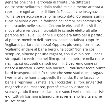
generazione che si è trovata di fronte una dittatura
dall’aspetto vellutato e dalla realtà micidialmente attenta a
reprimere ogni anelito di libertà. Foucault che insegnava a
Tunisi se ne accorse e ce lo ha raccontato. Coraggiosissimi i
tunisini allora e ora, in fabbrica nei campi, nel commercio,
nelle scuole, nelle strade. C’erano le elezioni? Ben Alì il
moderatore rendeva introvabili le schede elettorali alle
persone tra i 18 e i 30 anni e il gioco era fatto per il partito
al potere, membro dell’internazionale socialista. Oppure.
Vogliamo parlare del sesso? Oppure, più semplicemente.
Vogliamo andare al bar a berci una coca? Non era così
semplice, almeno per una ragazza, con il velo o con i jeans
strappati. Lo vedremo nel film questo penetrare nella notte
negli spazi occupati dai soli uomini. E vedremo come si
riesce a liberarli. Grazie alla musica. Il “musical” tocca punte
hard insospettabili. E fa capire che sono stati questi ragazzi
i veri eroi che hanno capovolto il mondo. E che facevano
bene a reprimerli, i metallari, i rockettari e i folk singer del
maghreb e del mashreq, perchè stavano, e stanno,
sconvolgendo il mondo islamico e sono i veri nemici dell’Isis
e di tutti gli Isis non islamici che avvenenano la vita anche
in Occidente.