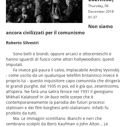
Thursday, 06
December 2018
01:37
Non siamo
ancora civilizzati per il comunismo
Roberto Silvestri
Sono belli e biondi, oppure arcaici e ottocenteschi e
hanno sguardi di fuoco come attori hollywoodiani, questi
imputati.
Fa invece già paura il calvo, implacabile Andrej Vysinskij
- come uscito da un qualunque telefilm britannico invece è
proprio lui - questo inquisitore capo comunista che dirigerà
le grandi purghe, dal 1935 in poi, ed è già qui, zelantissimo,
all’opera. Ne farà una satira feroce nel 1931 il georgiano
Mikhail Kalatozof in
Un buco nella scarpa
che è
contemporaneamente la parodia dei futuri processi
staliniani e dei film borghesi anti-stalianiani. Infatti fu
proibito da tutti.
Ma. Le immagini scintillano. Bianchi e neri che
sembrano scolpiti da Boris Kaufman o John Alton... Le