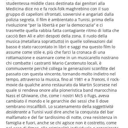
studentessa middle class destinata dai genitori alla
Medicina dice no e fa rock-folk maghrebino con il suo
gruppo di capelloni sfrontati, sovversivi e angariati dalla
polizia segreta. Il film è ambientato a Tunisi, prima della
rivoluzione “per la libertà e per la democrazia” e ci
trasmette quella rabbia fatta contagiante ritmo di lotta che
cacciò Ben Alì e altri despoti della zona. Il ruolo della
musica (metallara soprattutto) in quelle sollevazioni dal
basso è stato raccontato in libri e saggi ma questo film lo
assume come stile e, più che farci la cronaca di una
rottamazione e osannare come in un musicarello nostrano
chi combatte i castranti Mario Carotenuto locali, è
commuovente perché collega le generazioni sconfitte del
passato con questa vincente, tornando molto indietro nel
tempo, attraverso la musica, fino al 1981 e a
Trances
, il rock-
movie da qualche anno restaurato da Martin Scorsese nel
quale si rendeva onore alla pioneristica band marocchina
Nass el Ghiwane, che, come i nostri Mc5 o Fugs, aveva
cambiato il mondo e le gerarchie dei sessi che lì dove
sembrano inscalfibili. Lo scatenamento della
soggettività
desiderante
a Tunisi vuol dire anche la conquista del bar
malfamato e del far tardissimo di notte, crea resistenza in
famiglia e fuori, anche se chi agisce non è costretto, come