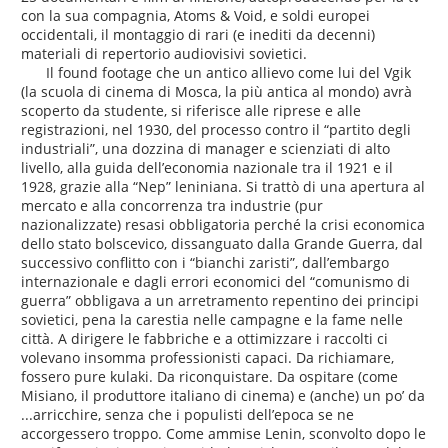
con la sua compagnia, Atoms & Void, e soldi europei
occidentali, il montaggio di rari (e inediti da decenni)
materiali di repertorio audiovisivi sovietici.
Il found footage che un antico allievo come lui del Vgik
(la scuola di cinema di Mosca, la più antica al mondo) avrà
scoperto da studente, si riferisce alle riprese e alle
registrazioni, nel 1930, del processo contro il “partito degli
industriali”, una dozzina di manager e scienziati di alto
livello, alla guida dell’economia nazionale tra il 1921 e il
1928, grazie alla “Nep” leniniana. Si trattò di una apertura al
mercato e alla concorrenza tra industrie (pur
nazionalizzate) resasi obbligatoria perché la crisi economica
dello stato bolscevico, dissanguato dalla Grande Guerra, dal
successivo conflitto con i “bianchi zaristi”, dall’embargo
internazionale e dagli errori economici del “comunismo di
guerra” obbligava a un arretramento repentino dei principi
sovietici, pena la carestia nelle campagne e la fame nelle
città. A dirigere le fabbriche e a ottimizzare i raccolti ci
volevano insomma professionisti capaci. Da richiamare,
fossero pure kulaki. Da riconquistare. Da ospitare (come
Misiano, il produttore italiano di cinema) e (anche) un po’ da
...arricchire, senza che i populisti dell’epoca se ne
accorgessero troppo. Come ammise Lenin, sconvolto dopo le