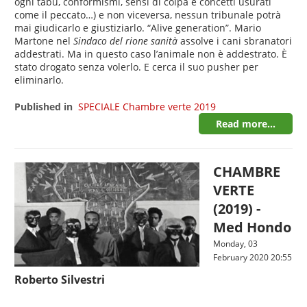
ogni tabù, conformismi, sensi di colpa e concetti usurati
come il peccato…) e non viceversa, nessun tribunale potrà
mai giudicarlo e giustiziarlo. “Alive generation”. Mario
Martone nel
Sindaco del rione sanità
assolve i cani sbranatori
addestrati. Ma in questo caso l’animale non è addestrato. È
stato drogato senza volerlo. E cerca il suo pusher per
eliminarlo.
Published in
SPECIALE Chambre verte 2019
Read more...
CHAMBRE
VERTE
(2019) -
Med Hondo
Monday, 03
February 2020 20:55
Roberto Silvestri