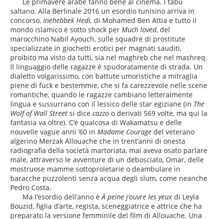
Le primavere arabe fanno bene al cinema. I tabù
saltano. Alla Berlinale 2016 un esordio tunisino arriva in
concorso,
Inehebbek Hedi,
di Mohamed Ben Attia e tutto il
mondo islamico è sotto shock per
Much loved
, del
marocchino Nabil Ayouch, sulle squadre di prostitute
specializzate in giochetti erotici per magnati sauditi,
proibito ma visto da tutti, sia nel maghreb che nel mashreq.
Il linguaggio delle ragazze è spudoratamente di strada. Un
dialetto volgarissimo, con battute umoristiche a mitraglia
piene di fuck e bestemmie, che si fa carezzevole nelle scene
romantiche, quando le ragazze cambiano letteralmente
lingua e sussurrano con il lessico delle star egiziane (in
The
Wolf of Wall Street
si dice
cazzo
o derivati 569 volte, ma qui la
fantasia va oltre). C’è qualcosa di Wakamatsu e delle
nouvelle vague anni ‘60 in
Madame Courage
del veterano
algerino Merzak Allouache che in trent’anni di onesta
radiografia della società martoriata, mai aveva osato parlare
male, attraverso le avventure di un debosciato, Omar, delle
mostruose mamme sottoproletarie o deambulare in
baracche puzzolenti senza acqua degli slum, come neanche
Pedro Costa.
Ma l’esordio dell’anno è
À peine j’ouvre les yeux
di Leyla
Bouzid, figlia d’arte, regista, sceneggiatrice e attrice che ha
preparato la versione femminile del film di Allouache. Una