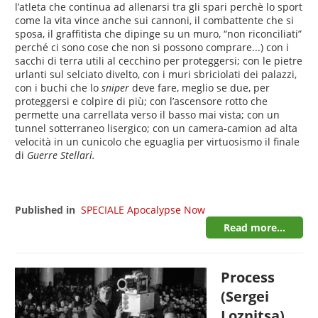
l’atleta che continua ad allenarsi tra gli spari perchè lo sport
come la vita vince anche sui cannoni, il combattente che si
sposa, il graffitista che dipinge su un muro, “non riconciliati”
perché ci sono cose che non si possono comprare...) con i
sacchi di terra utili al cecchino per proteggersi; con le pietre
urlanti sul selciato divelto, con i muri sbriciolati dei palazzi,
con i buchi che lo
sniper
deve fare, meglio se due, per
proteggersi e colpire di più; con l’ascensore rotto che
permette una carrellata verso il basso mai vista; con un
tunnel sotterraneo lisergico; con un camera-camion ad alta
velocità in un cunicolo che eguaglia per virtuosismo il finale
di
Guerre Stellari.
Published in
SPECIALE Apocalypse Now
Read more...
Process
(Sergei
Loznitsa)