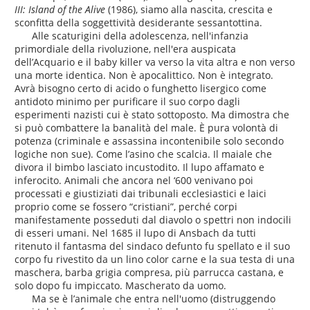
III: Island of the Alive
(1986), siamo alla nascita, crescita e
sconfitta della soggettività desiderante sessantottina.
Alle scaturigini della adolescenza, nell'infanzia
primordiale della rivoluzione, nell'era auspicata
dell’Acquario e il baby killer va verso la vita altra e non verso
una morte identica. Non è apocalittico. Non è integrato.
Avrà bisogno certo di acido o funghetto lisergico come
antidoto minimo per purificare il suo corpo dagli
esperimenti nazisti cui è stato sottoposto. Ma dimostra che
si può combattere la banalità del male. È pura volontà di
potenza (criminale e assassina incontenibile solo secondo
logiche non sue). Come l’asino che scalcia. Il maiale che
divora il bimbo lasciato incustodito. Il lupo affamato e
inferocito. Animali che ancora nel ‘600 venivano poi
processati e giustiziati dai tribunali ecclesiastici e laici
proprio come se fossero “cristiani”, perché corpi
manifestamente posseduti dal diavolo o spettri non indocili
di esseri umani. Nel 1685 il lupo di Ansbach da tutti
ritenuto il fantasma del sindaco defunto fu spellato e il suo
corpo fu rivestito da un lino color carne e la sua testa di una
maschera, barba grigia compresa, più parrucca castana, e
solo dopo fu impiccato. Mascherato da uomo.
Ma se è l’animale che entra nell'uomo (distruggendo