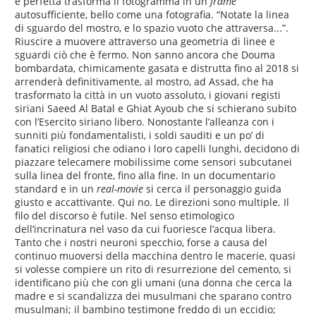
è perfetta trasforma il fotogramma in un
frame
autosufficiente, bello come una fotografia. “Notate la linea
di sguardo del mostro, e lo spazio vuoto che attraversa...”.
Riuscire a muovere attraverso una geometria di linee e
sguardi ciò che è fermo. Non sanno ancora che Douma
bombardata, chimicamente gasata e distrutta fino al 2018 si
arrenderà definitivamente, al mostro, ad Assad, che ha
trasformato la città in un vuoto assoluto, i giovani registi
siriani Saeed Al Batal e Ghiat Ayoub che si schierano subito
con l’Esercito siriano libero. Nonostante l’alleanza con i
sunniti più fondamentalisti, i soldi sauditi e un po’ di
fanatici religiosi che odiano i loro capelli lunghi, decidono di
piazzare telecamere mobilissime come sensori subcutanei
sulla linea del fronte, fino alla fine. In un documentario
standard e in un
real-movie
si cerca il personaggio guida
giusto e accattivante. Qui no. Le direzioni sono multiple. Il
filo del discorso è futile. Nel senso etimologico
dell’incrinatura nel vaso da cui fuoriesce l’acqua libera.
Tanto che i nostri neuroni specchio, forse a causa del
continuo muoversi della macchina dentro le macerie, quasi
si volesse compiere un rito di resurrezione del cemento, si
identificano più che con gli umani (una donna che cerca la
madre e si scandalizza dei musulmani che sparano contro
musulmani; il bambino testimone freddo di un eccidio;