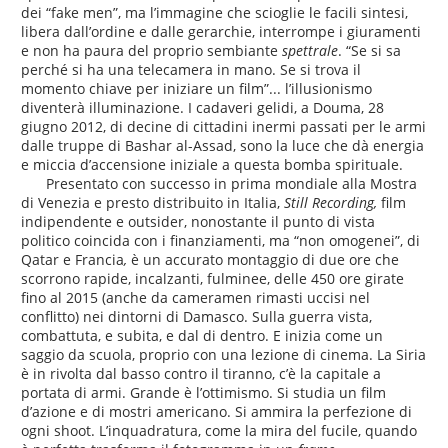
dei “fake men”, ma l’immagine che scioglie le facili sintesi,
libera dall’ordine e dalle gerarchie, interrompe i giuramenti
e non ha paura del proprio sembiante
spettrale
. “Se si sa
perché si ha una telecamera in mano. Se si trova il
momento chiave per iniziare un film”... l’illusionismo
diventerà illuminazione. I cadaveri gelidi, a Douma, 28
giugno 2012, di decine di cittadini inermi passati per le armi
dalle truppe di Bashar al-Assad, sono la luce che dà energia
e miccia d’accensione iniziale a questa bomba spirituale.
Presentato con successo in prima mondiale alla Mostra
di Venezia e presto distribuito in Italia,
Still Recording,
film
indipendente e outsider, nonostante il punto di vista
politico coincida con i finanziamenti, ma “non omogenei”, di
Qatar e Francia
,
è un accurato montaggio di due ore che
scorrono rapide, incalzanti, fulminee, delle 450 ore girate
fino al 2015 (anche da cameramen rimasti uccisi nel
conflitto) nei dintorni di Damasco. Sulla guerra vista,
combattuta, e subita, e dal di dentro. E inizia come un
saggio da scuola, proprio con una lezione di cinema. La Siria
è in rivolta dal basso contro il tiranno, c’è la capitale a
portata di armi. Grande è l’ottimismo. Si studia un film
d’azione e di mostri americano. Si ammira la perfezione di
ogni shoot. L’inquadratura, come la mira del fucile, quando