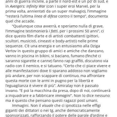
anni di guerra incivile, a parte il nord-est e un po’ di sud, e
in
Avengers: Infinity War
(con i super eroi Marvel
,
per la
prima volta, annientati da un super malvagio), l’immagine
“resterà l’ultima
linea di difesa
contro il tempo”, documenta
quel che accade.
“Qualunque cosa avverrà, e speriamo nulla di grave,
l’immagine testimonierà
i fatti
, per i prossimi 50 anni”, ci
dice questo film d’arte e di artisti combattenti (pittori,
scultori, musicisti, cineasti e body-artisti) nelle prime
sequenze. C’è una energia e un entusiasmo alla Dziga
Vertov in questo gruppo di amici e amiche che danzano,
vanno in piscina in bikini, si baciano, fumano (finché ci
saranno sigarette e canne) fanno rap graffiti, discutono via
radio con il nemico, e si tatuano. “Certo che ci piace vivere e
alle manifestazioni dove ti sparano addosso non vogliamo
più andare, per non scappare di continuo, ma affrontare
questa morte con le armi in pugno per la libertà e
l’eguaglianza è vivere di più”. Amiralay non è passato
invano. “E poi la macchina da presa, dopo di noi, continuerà
a inquadrare e a fabbricare
immagini
”. Non lo dice nessuno
ma è questo che pensano questi ragazzi post umani.
Immagini. Non il
visuale
che ci ipnotizza nelle effigi
giganti dei dittatori o nei tg, anche democraticamente
sponsorizzati, rafforzando il potere delle parole d’ordine e