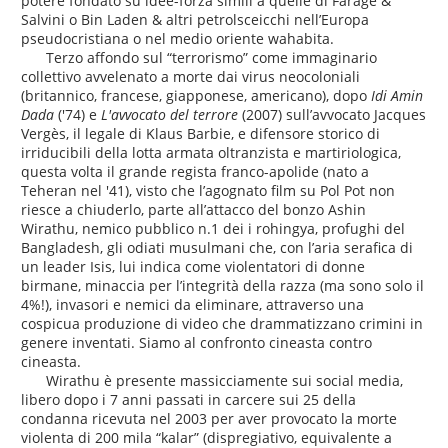
potere fondato su idee-forza simili a quelle di Farage &
Salvini o Bin Laden & altri petrolsceicchi nell’Europa
pseudocristiana o nel medio oriente wahabita.
Terzo affondo sul “terrorismo” come immaginario
collettivo avvelenato a morte dai virus neocoloniali
(britannico, francese, giapponese, americano), dopo
Idi Amin
Dada
('74) e
L'avvocato del terrore
(2007) sull’avvocato Jacques
Vergès, il legale di Klaus Barbie, e difensore storico di
irriducibili della lotta armata oltranzista e martiriologica,
questa volta il grande regista franco-apolide (nato a
Teheran nel '41), visto che l’agognato film su Pol Pot non
riesce a chiuderlo, parte all’attacco del bonzo Ashin
Wirathu, nemico pubblico n.1 dei i rohingya, profughi del
Bangladesh, gli odiati musulmani che, con l’aria serafica di
un leader Isis, lui indica come violentatori di donne
birmane, minaccia per l’integrità della razza (ma sono solo il
4%!), invasori e nemici da eliminare, attraverso una
cospicua produzione di video che drammatizzano crimini in
genere inventati. Siamo al confronto cineasta contro
cineasta.
Wirathu è presente massicciamente sui social media,
libero dopo i 7 anni passati in carcere sui 25 della
condanna ricevuta nel 2003 per aver provocato la morte
violenta di 200 mila “kalar” (dispregiativo, equivalente a