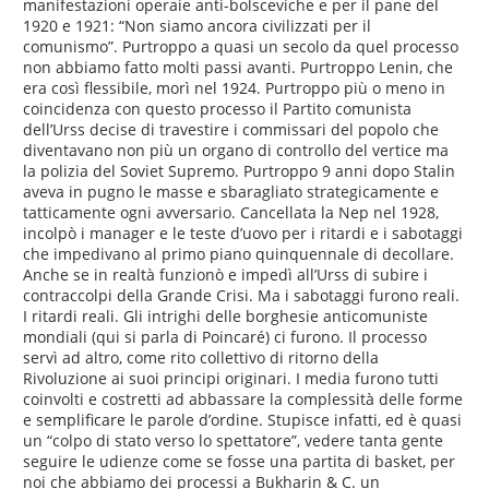
manifestazioni operaie anti-bolsceviche e per il pane del
1920 e 1921: “Non siamo ancora civilizzati per il
comunismo”. Purtroppo a quasi un secolo da quel processo
non abbiamo fatto molti passi avanti. Purtroppo Lenin, che
era così flessibile, morì nel 1924. Purtroppo più o meno in
coincidenza con questo processo il Partito comunista
dell’Urss decise di travestire i commissari del popolo che
diventavano non più un organo di controllo del vertice ma
la polizia del Soviet Supremo. Purtroppo 9 anni dopo Stalin
aveva in pugno le masse e sbaragliato strategicamente e
tatticamente ogni avversario. Cancellata la Nep nel 1928,
incolpò i manager e le teste d’uovo per i ritardi e i sabotaggi
che impedivano al primo piano quinquennale di decollare.
Anche se in realtà funzionò e impedì all’Urss di subire i
contraccolpi della Grande Crisi. Ma i sabotaggi furono reali.
I ritardi reali. Gli intrighi delle borghesie anticomuniste
mondiali (qui si parla di Poincaré) ci furono. Il processo
servì ad altro, come rito collettivo di ritorno della
Rivoluzione ai suoi principi originari. I media furono tutti
coinvolti e costretti ad abbassare la complessità delle forme
e semplificare le parole d’ordine. Stupisce infatti, ed è quasi
un “colpo di stato verso lo spettatore”, vedere tanta gente
seguire le udienze come se fosse una partita di basket, per
noi che abbiamo dei processi a Bukharin & C. un