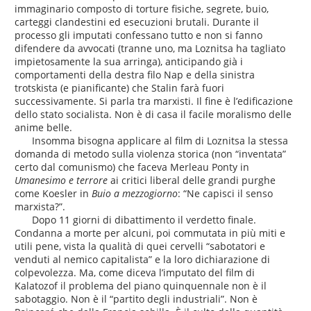
immaginario composto di torture fisiche, segrete, buio,
carteggi clandestini ed esecuzioni brutali. Durante il
processo gli imputati confessano tutto e non si fanno
difendere da avvocati (tranne uno, ma Loznitsa ha tagliato
impietosamente la sua arringa), anticipando già i
comportamenti della destra filo Nap e della sinistra
trotskista (e pianificante) che Stalin farà fuori
successivamente. Si parla tra marxisti. Il fine è l’edificazione
dello stato socialista. Non è di casa il facile moralismo delle
anime belle.
Insomma bisogna applicare al film di Loznitsa la stessa
domanda di metodo sulla violenza storica (non “inventata”
certo dal comunismo) che faceva Merleau Ponty in
Umanesimo e terrore
ai critici liberal delle grandi purghe
come Koesler in
Buio a mezzogiorno
: “Ne capisci il senso
marxista?”.
Dopo 11 giorni di dibattimento il verdetto finale.
Condanna a morte per alcuni, poi commutata in più miti e
utili pene, vista la qualità di quei cervelli “sabotatori e
venduti al nemico capitalista” e la loro dichiarazione di
colpevolezza. Ma, come diceva l’imputato del film di
Kalatozof il problema del piano quinquennale non è il
sabotaggio. Non è il “partito degli industriali”. Non è