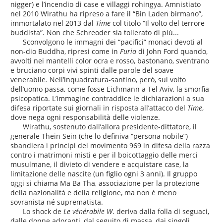
nigger) e l’incendio di case e villaggi rohingya. Amnistiato
nel 2010 Wirathu ha ripreso a fare il “Bin Laden birmano”,
immortalato nel 2013 dal
Time
col titolo “Il volto del terrore
buddista”. Non che Schreoder sia tollerato di più...
Sconvolgono le immagni dei “pacifici” monaci devoti al
non-dio Buddha, ripresi come in
Furia
di John Ford quando,
avvolti nei mantelli color ocra e rosso, bastonano, sventrano
e bruciano corpi vivi spinti dalle parole del soave
venerabile
.
Nell’inquadratura-santino, però, sul volto
dell’uomo passa, come fosse Eichmann a Tel Aviv, la smorfia
psicopatica. L’immagine contraddice le dichiarazioni a sua
difesa riportate sui giornali in risposta all’attacco del
Time
,
dove nega ogni responsabilità delle violenze.
Wirathu, sostenuto dall’allora presidente-dittatore, il
generale Thein Sein (che lo definiva “persona nobile”)
sbandiera i principi del movimento 969 in difesa della razza
contro i matrimoni misti e per il boicottaggio delle merci
musulmane, il divieto di vendere e acquistare case, la
limitazione delle nascite (un figlio ogni 3 anni). Il gruppo
oggi si chiama Ma Ba Tha, associazione per la protezione
della nazionalità e della religione, ma non è meno
sovranista né suprematista.
Lo shock de
Le
vénérabile W
. deriva dalla folla di seguaci,
dalle donne adoranti, dal seguito di massa, dai singoli