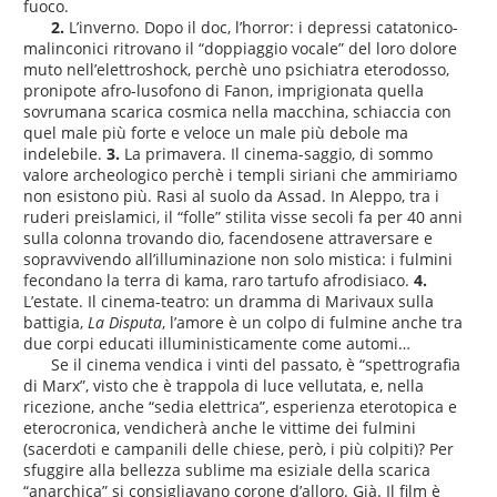
fuoco.
2.
L’inverno. Dopo il doc, l’horror: i depressi catatonico-
malinconici ritrovano il “doppiaggio vocale” del loro dolore
muto nell’elettroshock, perchè uno psichiatra eterodosso,
pronipote afro-lusofono di Fanon, imprigionata quella
sovrumana scarica cosmica nella macchina, schiaccia con
quel male più forte e veloce un male più debole ma
indelebile.
3.
La primavera. Il cinema-saggio, di sommo
valore archeologico perchè i templi siriani che ammiriamo
non esistono più. Rasi al suolo da Assad. In Aleppo, tra i
ruderi preislamici, il “folle” stilita visse secoli fa per 40 anni
sulla colonna trovando dio, facendosene attraversare e
sopravvivendo all’illuminazione non solo mistica: i fulmini
fecondano la terra di kama, raro tartufo afrodisiaco.
4.
L’estate. Il cinema-teatro: un dramma di Marivaux sulla
battigia,
La Disputa
, l’amore è un colpo di fulmine anche tra
due corpi educati illuministicamente come automi…
Se il cinema vendica i vinti del passato, è “spettrografia
di Marx”, visto che è trappola di luce vellutata, e, nella
ricezione, anche “sedia elettrica”, esperienza eterotopica e
eterocronica, vendicherà anche le vittime dei fulmini
(sacerdoti e campanili delle chiese, però, i più colpiti)? Per
sfuggire alla bellezza sublime ma esiziale della scarica
“anarchica” si consigliavano corone d’alloro. Già. Il film è