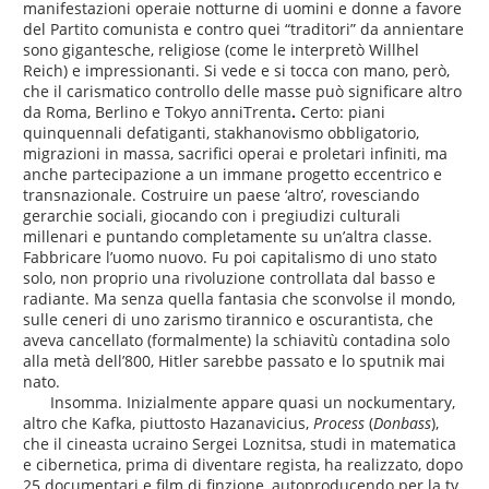
manifestazioni operaie notturne di uomini e donne a favore
del Partito comunista e contro quei “traditori” da annientare
sono gigantesche, religiose (come le interpretò Willhel
Reich) e impressionanti. Si vede e si tocca con mano, però,
che il carismatico controllo delle masse può significare altro
da Roma, Berlino e Tokyo anniTrenta
.
Certo: piani
quinquennali defatiganti, stakhanovismo obbligatorio,
migrazioni in massa, sacrifici operai e proletari infiniti, ma
anche partecipazione a un immane progetto eccentrico e
transnazionale. Costruire un paese ‘altro’, rovesciando
gerarchie sociali, giocando con i pregiudizi culturali
millenari e puntando completamente su un’altra classe.
Fabbricare l’uomo nuovo. Fu poi capitalismo di uno stato
solo, non proprio una rivoluzione controllata dal basso e
radiante. Ma senza quella fantasia che sconvolse il mondo,
sulle ceneri di uno zarismo tirannico e oscurantista, che
aveva cancellato (formalmente) la schiavitù contadina solo
alla metà dell’800, Hitler sarebbe passato e lo sputnik mai
nato.
Insomma. Inizialmente appare quasi un nockumentary,
altro che Kafka, piuttosto Hazanavicius,
Process
(
Donbass
),
che il cineasta ucraino Sergei Loznitsa, studi in matematica
e cibernetica, prima di diventare regista, ha realizzato, dopo
25 documentari e film di finzione, autoproducendo per la tv