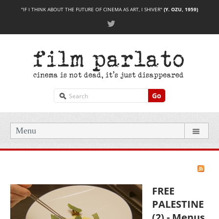
"IF I THINK ABOUT THE FUTURE OF CINEMA AS ART, I SHIVER"
(Y. OZU, 1959)
Go
Menu
FREE
PALESTINE
(2) - Menus