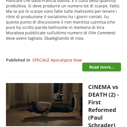
Poincaré che dalla Francia sobilla. È il culto della quantità
produttiva. Si deve produrre un numero tot di scarpe. Fatto.
Ma se poi le scarpe sono fatte tutte malissimo per tenere i
ritmi di produzione il socialismo ha i giorni contati. Su
questo punto di discussione il non marxista Loznitsa (che
pure ha scritto parole bellissime in memoria di Kira
Muratova pubblicate sull’ultimo numero di
Film Comment)
deve avere tagliato. Sbadigliando di noia.
Published in
SPECIALE Apocalypse Now
Read more...
CINEMA vs
DEATH (2) -
First
Reformed
(Paul
Schrader)