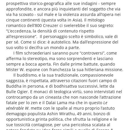
prospettiva storico-geografica alle sue indagini - sempre
approfondite, e ancora più inquietanti del soggetto che via
via ha scovato - sul male e la violenza assurda all’opera nei
cinque continenti (questa volta in Asia). Il mitologo
romantico dell’800 Creuzer ci svelerebbe il suo segreto:
“L’eccedenza, la densità di contenuto rispetto
all’espressione”. Il personaggio scelto è simbolico, vale di
per sé. Come si dice: è autotelico. Ma dall’espressione del
suo volto si decifra un mondo a parte.
I film schroederiani saranno pure “controversi”, come
afferma lo stereotipo, ma sono sorprendenti e lasciano
sempre a bocca aperta. Fin dalle prime battute, quando
Mister W. espone con franchezza la sua hitleriana missione.
Il buddismo, e la sua tradizionale, compassionevole
saggezza, è rispettata, attraverso citazioni fuori campo di
Buddha in persona, e di bodhisattva successivi, lette da
Bulle Ogier. E monaci di teologica virtù, sono intervistati nel
controcampo da un cineasta che non nasconde l’attrazione
fatale per lo zen e il Dalai Lama ma che in questo
Le
vénérable W
. mette con le spalle al muro proprio l’astuto
demagogo populista Ashin Wirathu, 49 anni, bonzo di
opportunistica grinta politica, che sfrutta la religione e le
sue tossicità contagiose, per una pericolosa scalata al